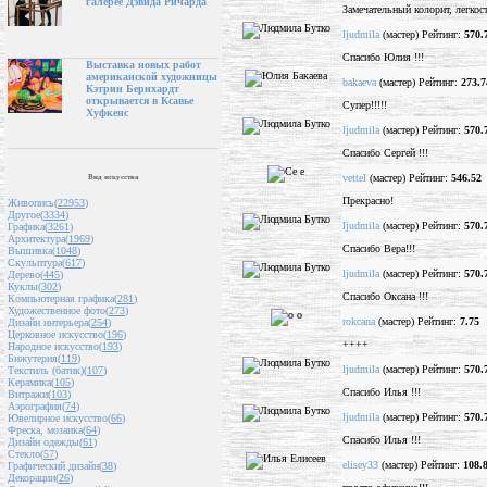
галерее Дэвида Ричарда
Замечательный колорит, легкос
ljudmila
(мастер) Рейтинг:
570.
Спасибо Юлия !!!
Выставка новых работ
американской художницы
bakaeva
(мастер) Рейтинг:
273.7
Кэтрин Бернхардт
открывается в Ксавье
Супер!!!!!
Хуфкенс
ljudmila
(мастер) Рейтинг:
570.
Спасибо Сергей !!!
vettel
(мастер) Рейтинг:
546.52
Вид искусства
Прекрасно!
Живопись(
22953
)
Другое(
3334
)
ljudmila
(мастер) Рейтинг:
570.
Графика(
3261
)
Архитектура(
1969
)
Спасибо Вера!!!
Вышивка(
1048
)
Скульптура(
617
)
ljudmila
(мастер) Рейтинг:
570.
Дерево(
445
)
Куклы(
302
)
Спасибо Оксана !!!
Компьютерная графика(
281
)
Художественное фото(
273
)
rokcana
(мастер) Рейтинг:
7.75
Дизайн интерьера(
254
)
Церковное искусство(
196
)
++++
Народное искусство(
193
)
Бижутерия(
119
)
ljudmila
(мастер) Рейтинг:
570.
Текстиль (батик)(
107
)
Керамика(
105
)
Спасибо Илья !!!
Витражи(
103
)
Аэрография(
74
)
ljudmila
(мастер) Рейтинг:
570.
Ювелирное искусство(
66
)
Фреска, мозаика(
64
)
Спасибо Илья !!!
Дизайн одежды(
61
)
Стекло(
57
)
elisey33
(мастер) Рейтинг:
108.
Графический дизайн(
38
)
Декорации(
26
)