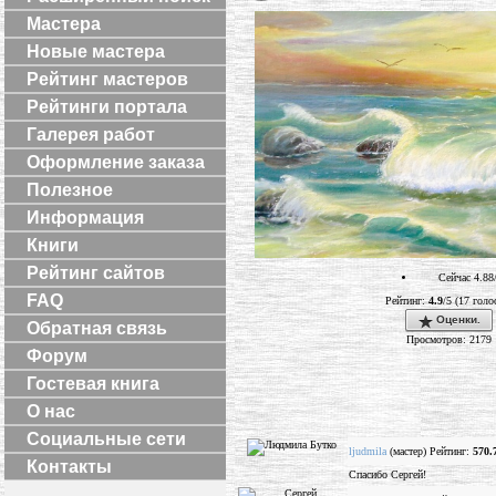
Мастера
Новые мастера
Рейтинг мастеров
Рейтинги портала
Галерея работ
Оформление заказа
Полезное
Информация
Книги
Рейтинг сайтов
Сейчас 4.88
FAQ
Рейтинг:
4.9
/5 (17 голо
Оценки.
Обратная связь
Просмотров: 2179
Форум
Гостевая книга
О нас
Социальные сети
ljudmila
(мастер) Рейтинг:
570.
Контакты
Спасибо Сергей!