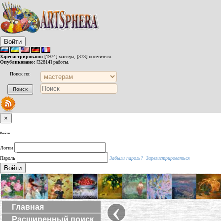
Войти
Зарегистрировано:
[1974] мастера, [373] посетителя.
Опубликовано:
[32814] работы.
Поиск по:
×
Войти
Логин
Пароль
Забыли пароль?
Зарегистрироваться
Войти
‹
Главная
Расширенный поиск