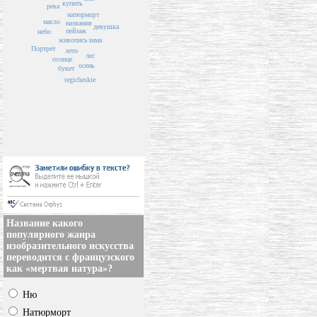
купить
река
натюрморт
масло
названия
девушка
пейзаж
небо
зима
живопись
Портрет
лето
лес
солнце
осень
букет
tegicheskie
Название какого
популярного жанра
изобразительного искусства
переводится с французского
как «мертвая натура»?
Ню
Натюрморт