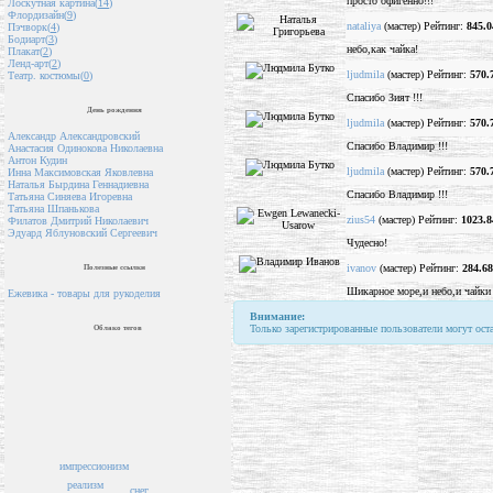
просто офигенно!!!
Лоскутная картина(
14
)
Флордизайн(
9
)
nataliya
(мастер) Рейтинг:
845.0
Пэчворк(
4
)
Бодиарт(
3
)
небо,как чайка!
Плакат(
2
)
Ленд-арт(
2
)
ljudmila
(мастер) Рейтинг:
570.
Театр. костюмы(
0
)
Спасибо Зият !!!
День рождения
ljudmila
(мастер) Рейтинг:
570.
Александр Александровский
Спасибо Владимир !!!
Анастасия Одинокова Николаевна
Антон Кудин
ljudmila
(мастер) Рейтинг:
570.
Инна Максимовская Яковлевна
Наталья Бырдина Геннадиевна
Спасибо Владимир !!!
Татьяна Синяева Игоревна
Татьяна Шпанькова
zius54
(мастер) Рейтинг:
1023.8
Филатов Дмитрий Николаевич
Эдуард Яблуновский Сергеевич
Чудесно!
ivanov
(мастер) Рейтинг:
284.68
Полезные ссылки
Шикарное море,и небо,и чайки 
Ежевика - товары для рукоделия
Внимание:
Только зарегистрированные пользователи могут ост
Облако тегов
импрессионизм
реализм
снег