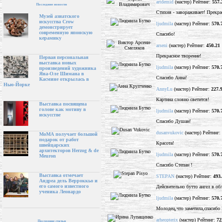
artdemid
(мастер) Рейтинг:
557.
Последние новости
Стихия - завораживает! Прекр
Музей азиатского
искусства Crow
ljudmila
(мастер) Рейтинг:
570.
демонстрирует
современную японскую
Спасибо!
керамику
arseni
(мастер) Рейтинг:
450.21
Прекрасное творение!
Первая персональная
выставка новых
ljudmila
(мастер) Рейтинг:
570.
произведений художника
Яна-Оле Шимана в
Спасибо Анна!
Касмине открылась в
Нью-Йорке
AnnyLu
(мастер) Рейтинг:
227.
Картина словно светится!
Выставка посвящена
голове как мотиву в
ljudmila
(мастер) Рейтинг:
570.
искусстве
Спасибо Душан!
dusanvukovic
(мастер) Рейтинг:
МоМА получает большой
подарок от работ
Красота!
швейцарских
архитекторов Herzog & de
ljudmila
(мастер) Рейтинг:
570.
Meuron
Спасибо Степан !
Выставка отмечает
STEPAN
(мастер) Рейтинг:
493
Андреа дель Верроккьо и
его самого известного
Дейсвительно бутто ангел в обл
ученика Леонардо
ljudmila
(мастер) Рейтинг:
570.
Молодец,что заметила,спасибо 
arheopterix
(мастер) Рейтинг:
72
Последние статьи