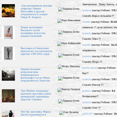
Замечательно...Вижу Ангела, л
«Где командовали высшие
существа: Генрих
ljudmila
(мастер) Рейтинг:
570.
Нюссляйн и друзья»
открывается в галерее
Спасибо Вера я польщена !!!
Гвидо В. Баудаха
VeraMo
(мастер) Рейтинг:
81.04
гениально !!! да не побоюсь это
Новая экспозиция
Высокого музея
посвящена искусству
ljudmila
(мастер) Рейтинг:
570.
южных backroads
Спасибо Мауа !!!
mayafin
(мастер) Рейтинг:
34.21
Выставка в Глиптотеке
понравилось
предлагает скульптурную
одиссею 1789-1914 годов
ljudmila
(мастер) Рейтинг:
570.
Спасибо Игорь !!!
IgorNevzgliad
(мастер) Рейтинг
Первая большая
ретроспектива
Вау!!!
американского
фотографа Салли Манн
ljudmila
(мастер) Рейтинг:
570.
отправляется в Хьюстон
Спасибо Виктор !!!
gredasov
(мастер) Рейтинг:
8.6
Tate Modern открывает
крупную выставку работ
Великолепно!!!
пионерской художницы
Доротеи Таннинг
ljudmila
(мастер) Рейтинг:
570.
Спасибо Олег !!!
Neo-Op: выставка Марка
gr3011971
(мастер) Рейтинг:
29
Дагли открывается в