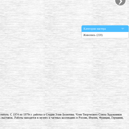
Категории мастера
Живопись (220)
нститута. С 1974 по 1979г.г. работал в Студии Элия Белютина. Член Творческого Союза Художников
ыставок. Работы находятся в музеях и частных коллекциях в России, Италии, Франции, Германии,