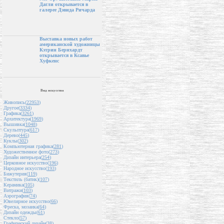
Дагли открывается в
галерее Дэвида Ричарда
Выставка новых работ
американской художницы
Кэтрин Бернхардт
открывается в Ксавье
Хуфкенс
Вид искусства
Живопись(
22953
)
Другое(
3334
)
Графика(
3261
)
Архитектура(
1969
)
Вышивка(
1048
)
Скульптура(
617
)
Дерево(
445
)
Куклы(
302
)
Компьютерная графика(
281
)
Художественное фото(
273
)
Дизайн интерьера(
254
)
Церковное искусство(
196
)
Народное искусство(
193
)
Бижутерия(
119
)
Текстиль (батик)(
107
)
Керамика(
105
)
Витражи(
103
)
Аэрография(
74
)
Ювелирное искусство(
66
)
Фреска, мозаика(
64
)
Дизайн одежды(
61
)
Стекло(
57
)
Графический дизайн(
38
)