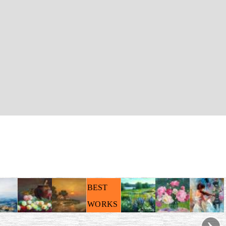
BEST
WORKS
›