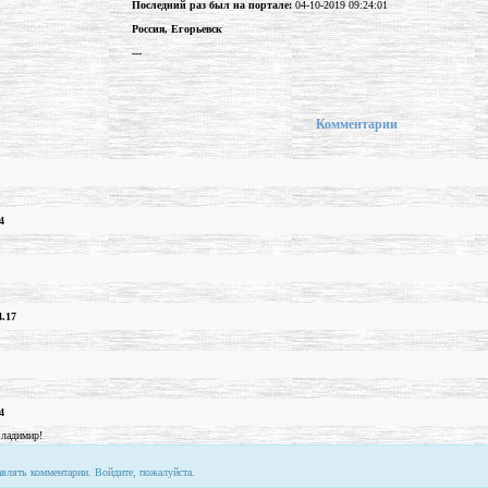
Последний раз был на портале:
04-10-2019 09:24:01
Россия, Егорьевск
---
Комментарии
4
4.17
4
Владимир!
авлять комментарии. Войдите, пожалуйста.