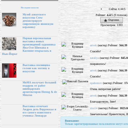
Последние новости
Сейчас 4.44/5
Музей азиатского
Рейтинг:
4.4
/5 (9 голосов)
искусства Crow
Оценки.
демонстрирует
современную японскую
Просмотров: 1393
керамику
Первая персональная
выставка новых
произведений художника
artvek
(мастер) Рейтинг:
564.39
Яна-Оле Шимана в
Касмине открылась в
Спасибо!
Нью-Йорке
nataliya
(мастер) Рейтинг:
845.0
понравилось!
Выставка посвящена
голове как мотиву в
artvek
(мастер) Рейтинг:
564.39
искусстве
Спасибо!
МоМА получает большой
npahomov
(мастер) Рейтинг:
17
подарок от работ
швейцарских
Очень интересная работа!
архитекторов Herzog & de
Meuron
artvek
(мастер) Рейтинг:
564.39
Благодарствую, Зият!
Выставка отмечает
zius54
(мастер) Рейтинг:
1023.8
Андреа дель Верроккьо и
его самого известного
Замечательная! Приветствую, 
ученика Леонардо
Внимание:
Только зарегистрированные пользователи могут ост