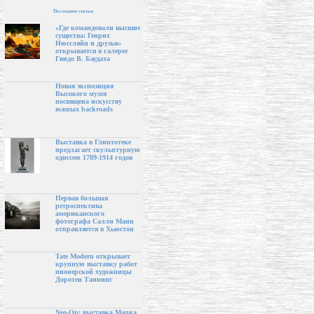
Последние статьи
«Где командовали высшие
существа: Генрих
Нюссляйн и друзья»
открывается в галерее
Гвидо В. Баудаха
Новая экспозиция
Высокого музея
посвящена искусству
южных backroads
Выставка в Глиптотеке
предлагает скульптурную
одиссею 1789-1914 годов
Первая большая
ретроспектива
американского
фотографа Салли Манн
отправляется в Хьюстон
Tate Modern открывает
крупную выставку работ
пионерской художницы
Доротеи Таннинг
Neo-Op: выставка Марка