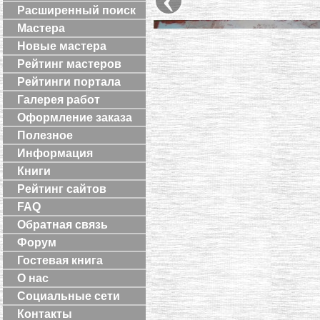
Расширенный поиск
Мастера
Новые мастера
Рейтинг мастеров
Рейтинги портала
Галерея работ
Оформление заказа
Полезное
Информация
Книги
Рейтинг сайтов
FAQ
Обратная связь
Форум
Гостевая книга
О нас
Социальные сети
Контакты