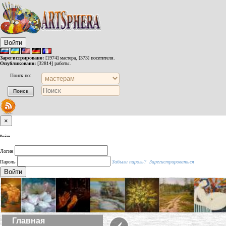
Войти
Зарегистрировано:
[1974] мастера, [373] посетителя.
Опубликовано:
[32814] работы.
Поиск по:
×
Войти
Логин
Пароль
Забыли пароль?
Зарегистрироваться
Войти
‹
Главная