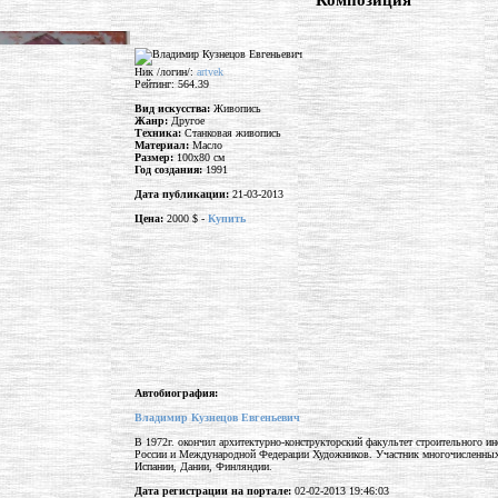
"Композиция"
Ник /логин/:
artvek
Рейтинг: 564.39
Вид искусства:
Живопись
Жанр:
Другое
Техника:
Станковая живопись
Материал:
Масло
Размер:
100x80 см
Год создания:
1991
Дата публикации:
21-03-2013
Цена:
2000 $ -
Купить
Автобиография:
Владимир Кузнецов Евгеньевич
В 1972г. окончил архитектурно-конструкторский факультет строительного и
России и Международной Федерации Художников. Участник многочисленных в
Испании, Дании, Финляндии.
Дата регистрации на портале:
02-02-2013 19:46:03