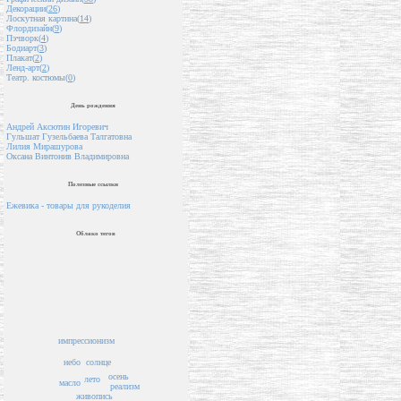
Декорации(
26
)
Лоскутная картина(
14
)
Флордизайн(
9
)
Пэчворк(
4
)
Бодиарт(
3
)
Плакат(
2
)
Ленд-арт(
2
)
Театр. костюмы(
0
)
День рождения
Андрей Аксютин Игоревич
Гульшат Гузельбаева Талгатовна
Лилия Мирашурова
Оксана Винтонив Владимировна
Полезные ссылки
Ежевика - товары для рукоделия
Облако тегов
импрессионизм
солнце
небо
осень
лето
масло
реализм
живопись