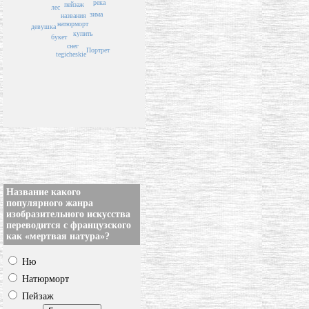
река
пейзаж
лес
зима
названия
натюрморт
девушка
купить
букет
снег
Портрет
tegicheskie
Название какого
популярного жанра
изобразительного искусства
переводится с французского
как «мертвая натура»?
Ню
Натюрморт
Пейзаж