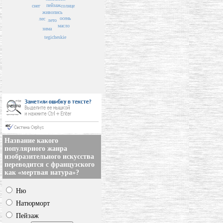
пейзаж
солнце
снег
живопись
осень
лес
лето
масло
зима
tegicheskie
Название какого
популярного жанра
изобразительного искусства
переводится с французского
как «мертвая натура»?
Ню
Натюрморт
Пейзаж