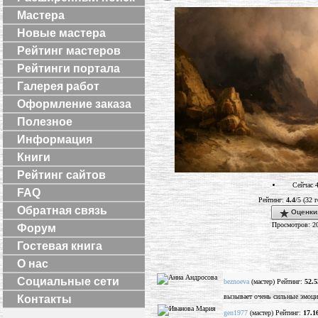
Мастера
Новые мастера
Рейтинг мастеров
Рейтинги портала
Галерея работ
Оформление заказа
Полезное
Информация
Книги
Рейтинг сайтов
Сейчас 4
FAQ
Рейтинг:
4.4
/5 (32 
Обратная связь
Оценки
Просмотров: 2
Форум
Гостевая книга
О нас
Социальные сети
beznoeva
(мастер) Рейтинг:
52.5
вызывает очень сильные эмоции
Контакты
gen1977
(мастер) Рейтинг:
17.1