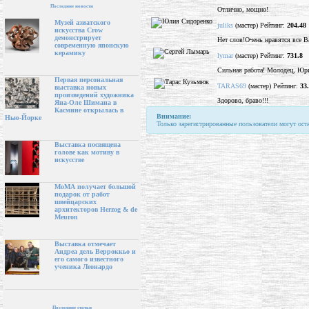
Последние новости
Отлично, мощно!
Музей азиатского
juliks
(мастер) Рейтинг:
204.48
искусства Crow
демонстрирует
Нет слов!Очень нравятся все 
современную японскую
керамику
lymar
(мастер) Рейтинг:
731.8
Сильная работа! Молодец, Юр
Первая персональная
TARAS69
(мастер) Рейтинг:
33
выставка новых
произведений художника
Здорово, браво!!!
Яна-Оле Шимана в
Касмине открылась в
Внимание:
Нью-Йорке
Только зарегистрированные пользователи могут ост
Выставка посвящена
голове как мотиву в
искусстве
МоМА получает большой
подарок от работ
швейцарских
архитекторов Herzog & de
Meuron
Выставка отмечает
Андреа дель Верроккьо и
его самого известного
ученика Леонардо
Последние статьи