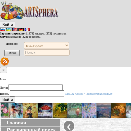
Войти
Зарегистрировано:
[1974] мастера, [373] посетителя.
Опубликовано:
[32814] работы.
Поиск по:
×
Войти
Логин
Пароль
Забыли пароль?
Зарегистрироваться
Войти
‹
Главная
Расширенный поиск