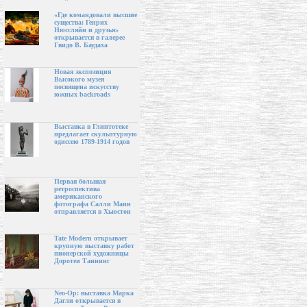
«Где командовали высшие
существа: Генрих
Нюссляйн и друзья»
открывается в галерее
Гвидо В. Баудаха
Новая экспозиция
Высокого музея
посвящена искусству
южных backroads
Выставка в Глиптотеке
предлагает скульптурную
одиссею 1789-1914 годов
Первая большая
ретроспектива
американского
фотографа Салли Манн
отправляется в Хьюстон
Tate Modern открывает
крупную выставку работ
пионерской художницы
Доротеи Таннинг
Neo-Op: выставка Марка
Дагли открывается в