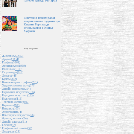
галерее Дэвида Ричарда
Выставка новых работ
американской художницы
Кэтрин Бернхардт
открывается в Ксавье
Хуфкенс
Вид искусства
Живопись(
22953
)
Другое(
3334
)
Графика(
3261
)
Архитектура(
1969
)
Вышивка(
1048
)
Скульптура(
617
)
Дерево(
445
)
Куклы(
302
)
Компьютерная графика(
281
)
Художественное фото(
273
)
Дизайн интерьера(
254
)
Церковное искусство(
196
)
Народное искусство(
193
)
Бижутерия(
119
)
Текстиль (батик)(
107
)
Керамика(
105
)
Витражи(
103
)
Аэрография(
74
)
Ювелирное искусство(
66
)
Фреска, мозаика(
64
)
Дизайн одежды(
61
)
Стекло(
57
)
Графический дизайн(
38
)
Декорации(
26
)