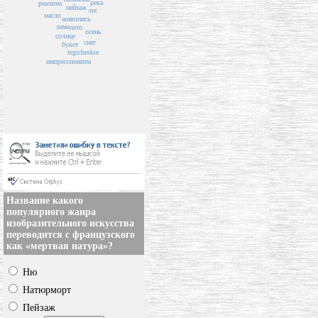
река
реализм
пейзаж
лес
масло
живопись
зима
лето
осень
солнце
снег
букет
tegicheskie
импрессионизм
Название какого
популярного жанра
изобразительного искусства
переводится с французского
как «мертвая натура»?
Ню
Натюрморт
Пейзаж