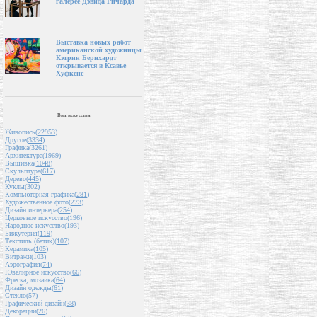
галерее Дэвида Ричарда
Выставка новых работ
американской художницы
Кэтрин Бернхардт
открывается в Ксавье
Хуфкенс
Вид искусства
Живопись(
22953
)
Другое(
3334
)
Графика(
3261
)
Архитектура(
1969
)
Вышивка(
1048
)
Скульптура(
617
)
Дерево(
445
)
Куклы(
302
)
Компьютерная графика(
281
)
Художественное фото(
273
)
Дизайн интерьера(
254
)
Церковное искусство(
196
)
Народное искусство(
193
)
Бижутерия(
119
)
Текстиль (батик)(
107
)
Керамика(
105
)
Витражи(
103
)
Аэрография(
74
)
Ювелирное искусство(
66
)
Фреска, мозаика(
64
)
Дизайн одежды(
61
)
Стекло(
57
)
Графический дизайн(
38
)
Декорации(
26
)