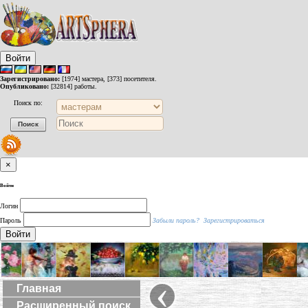
Войти
Зарегистрировано:
[1974] мастера, [373] посетителя.
Опубликовано:
[32814] работы.
Поиск по:
×
Войти
Логин
Пароль
Забыли пароль?
Зарегистрироваться
Войти
‹
Главная
Расширенный поиск