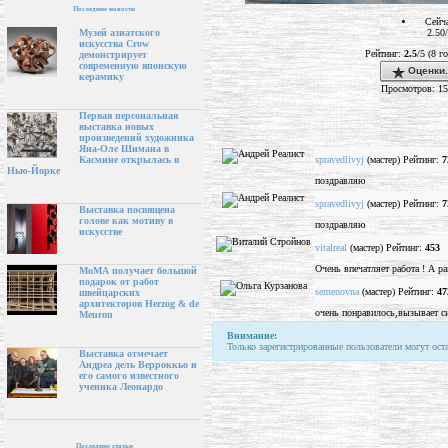
Последние новости
Сейч
2.50
Музей азиатского
искусства Crow
Рейтинг:
2.5
/5 (8 г
демонстрирует
современную японскую
Оценки.
керамику
Просмотров: 1
Первая персональная
выставка новых
произведений художника
Яна-Оле Шимана в
spravedlivyj
(мастер) Рейтинг:
7
Касмине открылась в
Нью-Йорке
поздравляю
spravedlivyj
(мастер) Рейтинг:
7
Выставка посвящена
голове как мотиву в
поздравляю
искусстве
vitalreal
(мастер) Рейтинг:
453
Очень впечатляет работа ! А рак
МоМА получает большой
подарок от работ
semenovna
(мастер) Рейтинг:
47
швейцарских
архитекторов Herzog & de
очень понравилось,вызывает с
Meuron
Внимание:
Только зарегистрированные пользователи могут ост
Выставка отмечает
Андреа дель Верроккьо и
его самого известного
ученика Леонардо
Последние статьи