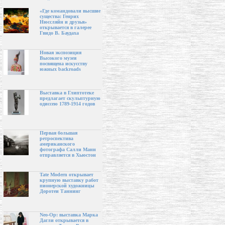
«Где командовали высшие
существа: Генрих
Нюссляйн и друзья»
открывается в галерее
Гвидо В. Баудаха
Новая экспозиция
Высокого музея
посвящена искусству
южных backroads
Выставка в Глиптотеке
предлагает скульптурную
одиссею 1789-1914 годов
Первая большая
ретроспектива
американского
фотографа Салли Манн
отправляется в Хьюстон
Tate Modern открывает
крупную выставку работ
пионерской художницы
Доротеи Таннинг
Neo-Op: выставка Марка
Дагли открывается в