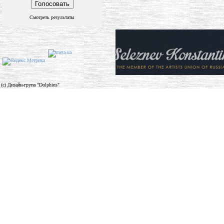
Смотреть результаты
(c) Дизайн-група "Dolphins"