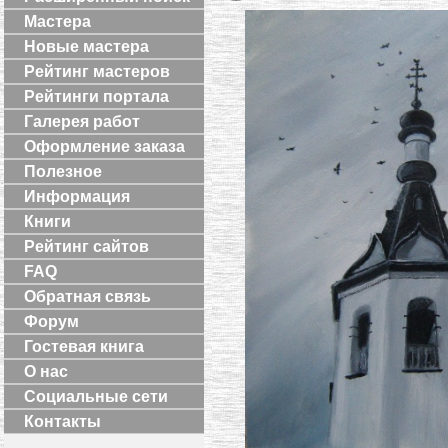
Мастера
Новые мастера
Рейтинг мастеров
Рейтинги портала
Галерея работ
Оформление заказа
Полезное
Информация
Книги
Рейтинг сайтов
FAQ
Обратная связь
Форум
Гостевая книга
О нас
Социальные сети
Контакты