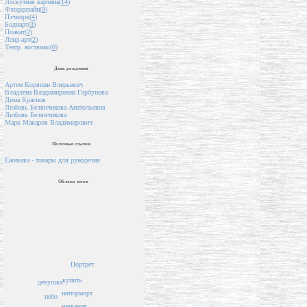
Лоскутная картина(
14
)
Флордизайн(
9
)
Пэчворк(
4
)
Бодиарт(
3
)
Плакат(
2
)
Ленд-арт(
2
)
Театр. костюмы(
0
)
День рождения
Артем Коряпин Влерьевич
Владлена Владимировна Горбунова
Дима Краснов
Любовь Белянчикова Анатольевна
Любовь Белянчикова
Марк Макаров Владимирович
Полезные ссылки
Ежевика - товары для рукоделия
Облако тегов
Портрет
купить
девушка
натюрморт
небо
названия