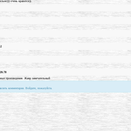
льно))) очень нравится))
32
20.78
овые произведения. Жанр замечательный
авлять комментарии. Войдите, пожалуйста.