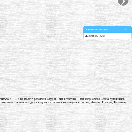
Категории мастера
Живопись (220)
нститута. С 1974 по 1979г.г. работал в Студии Элия Белютина. Член Творческого Союза Художников
ыставок. Работы находятся в музеях и частных коллекциях в России, Италии, Франции, Германии,