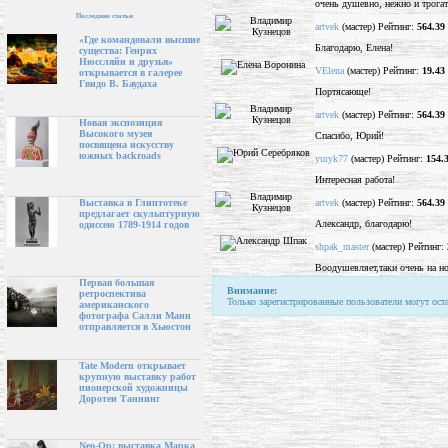
очень душевно, нежно и трогате
Последние статьи
artvek
(мастер) Рейтинг:
564.39
«Где командовали высшие
Благодарю, Елена!
существа: Генрих
Нюссляйн и друзья»
VElena
(мастер) Рейтинг:
19.43
открывается в галерее
Гвидо В. Баудаха
Портясающе!
artvek
(мастер) Рейтинг:
564.39
Новая экспозиция
Высокого музея
Спасибо, Юрий!
посвящена искусству
южных backroads
yuryk77
(мастер) Рейтинг:
154.
Интересная работа!
artvek
(мастер) Рейтинг:
564.39
Выставка в Глиптотеке
предлагает скульптурную
Александр, благодарю!
одиссею 1789-1914 годов
shpak_master
(мастер) Рейтинг:
Воодушевляет,таки очень на н
Первая большая
Внимание:
ретроспектива
Только зарегистрированные пользователи могут ост
американского
фотографа Салли Манн
отправляется в Хьюстон
Tate Modern открывает
крупную выставку работ
пионерской художницы
Доротеи Таннинг
Neo-Op: выставка Марка