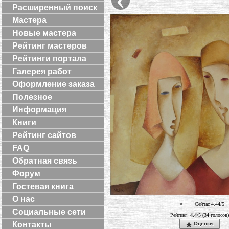
Расширенный поиск
Мастера
Новые мастера
Рейтинг мастеров
Рейтинги портала
Галерея работ
Оформление заказа
Полезное
Информация
Книги
Рейтинг сайтов
FAQ
Обратная связь
Форум
Гостевая книга
О нас
Сейчас 4.44/5
Социальные сети
Рейтинг:
4.4
/5 (34 голосов)
Контакты
Оценки.