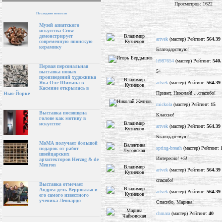
Просмотров: 1622
Последние новости
Музей азиатского
искусства Crow
демонстрирует
artvek
(мастер) Рейтинг:
564.39
современную японскую
керамику
Благодарствую!
lt987654
(мастер) Рейтинг:
540.
Первая персональная
5+
выставка новых
произведений художника
artvek
(мастер) Рейтинг:
564.39
Яна-Оле Шимана в
Касмине открылась в
Привет, Николай! ...спасибо!
Нью-Йорке
mickola
(мастер) Рейтинг:
15
Выставка посвящена
Классно!
голове как мотиву в
искусстве
artvek
(мастер) Рейтинг:
564.39
Благодарствую!
МоМА получает большой
spring-breath
(мастер) Рейтинг:
подарок от работ
швейцарских
Интересно! +5!
архитекторов Herzog & de
Meuron
artvek
(мастер) Рейтинг:
564.39
спасибо!
Выставка отмечает
Андреа дель Верроккьо и
artvek
(мастер) Рейтинг:
564.39
его самого известного
ученика Леонардо
Спасибо, Марина!
chmara
(мастер) Рейтинг:
40