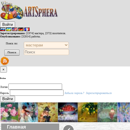
Войти
Зарегистрировано:
[1974] мастера, [373] посетителя.
Опубликовано:
[32814] работы.
Поиск по:
×
Войти
Логин
Пароль
Забыли пароль?
Зарегистрироваться
Войти
‹
Главная