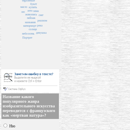
tegicheskie
букет
масло
купить
лето
зима
лес
живопись
снег
пейзаж
реализм
названия
река
натюрморт
солнце
девушка
осень
небо
Портрет
Название какого
популярного жанра
изобразительного искусства
переводится с французского
как «мертвая натура»?
Ню