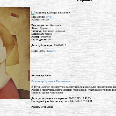
"Парочка"
Ник /логин/:
artvek
Рейтинг: 564.39
Вид искусства:
Живопись
Жанр:
Другое
Техника:
Станковая живопись
Материал:
Масло
Размер:
50x50 см
Год создания:
2010
Дата публикации:
05-02-2013
Цена:
600 $ -
Купить
Автобиография:
Владимир Кузнецов Евгеньевич
В 1972г. окончил архитектурно-конструкторский факультет строительного и
России и Международной Федерации Художников. Участник многочисленных в
Испании, Дании, Финляндии.
Дата регистрации на портале:
02-02-2013 19:46:03
Последний раз был на портале:
04-10-2019 09:24:01
Россия, Егорьевск
---