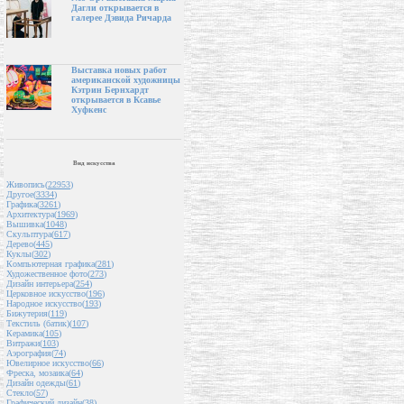
Дагли открывается в
галерее Дэвида Ричарда
Выставка новых работ
американской художницы
Кэтрин Бернхардт
открывается в Ксавье
Хуфкенс
Вид искусства
Живопись(
22953
)
Другое(
3334
)
Графика(
3261
)
Архитектура(
1969
)
Вышивка(
1048
)
Скульптура(
617
)
Дерево(
445
)
Куклы(
302
)
Компьютерная графика(
281
)
Художественное фото(
273
)
Дизайн интерьера(
254
)
Церковное искусство(
196
)
Народное искусство(
193
)
Бижутерия(
119
)
Текстиль (батик)(
107
)
Керамика(
105
)
Витражи(
103
)
Аэрография(
74
)
Ювелирное искусство(
66
)
Фреска, мозаика(
64
)
Дизайн одежды(
61
)
Стекло(
57
)
Графический дизайн(
38
)