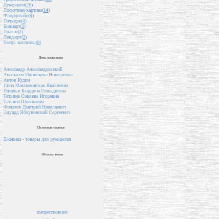
Декорации(
26
)
Лоскутная картина(
14
)
Флордизайн(
9
)
Пэчворк(
4
)
Бодиарт(
3
)
Плакат(
2
)
Ленд-арт(
2
)
Театр. костюмы(
0
)
День рождения
Александр Александровский
Анастасия Одинокова Николаевна
Антон Кудин
Инна Максимовская Яковлевна
Наталья Бырдина Геннадиевна
Татьяна Синяева Игоревна
Татьяна Шпанькова
Филатов Дмитрий Николаевич
Эдуард Яблуновский Сергеевич
Полезные ссылки
Ежевика - товары для рукоделия
Облако тегов
импрессионизм