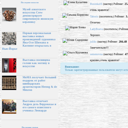
Последние новости
Businka16
(мастер) Рейтинг:
25
Музей азиатского
очень нравится!
искусства Crow
демонстрирует
Taboris
(посетитель) Рейтинг:
3
современную японскую
керамику
Отлично
LadyBoeva
(посетитель) Рейтин
Первая персональная
Хорошо.
выставка новых
произведений художника
juliks
(мастер) Рейтинг:
204.48
Яна-Оле Шимана в
Касмине открылась в
Замечательно!!!
Нью-Йорке
semenovna
(мастер) Рейтинг:
47
Выставка посвящена
красиво,очень нравится!
голове как мотиву в
искусстве
Внимание:
Только зарегистрированные пользователи могут ост
МоМА получает большой
подарок от работ
швейцарских
архитекторов Herzog & de
Meuron
Выставка отмечает
Андреа дель Верроккьо и
его самого известного
ученика Леонардо
Последние статьи