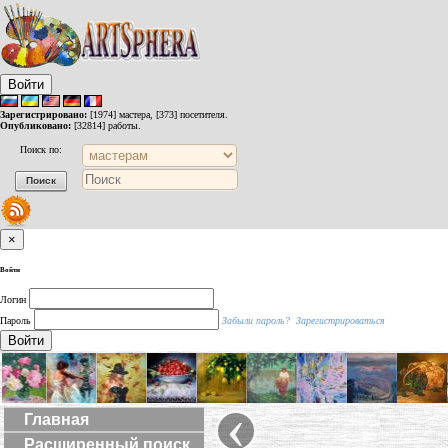
Войти
Зарегистрировано:
[1974] мастера, [373] посетителя.
Опубликовано:
[32814] работы.
Поиск по:
×
Войти
Логин
Пароль
Забыли пароль?
Зарегистрироваться
Войти
‹
Главная
Расширенный поиск