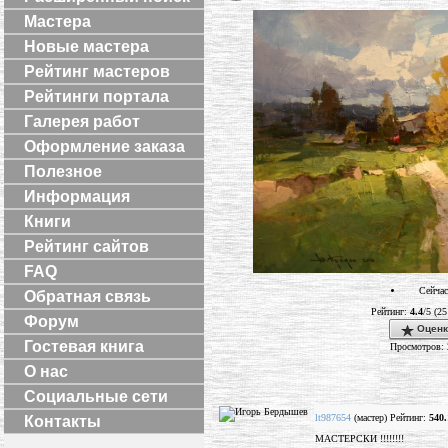
Мастера
Новые мастера
Рейтинг мастеров
Рейтинги портала
Галерея работ
Оформление заказа
Полезное
Информация
Книги
Рейтинг сайтов
FAQ
Сейчас
Обратная связь
Рейтинг:
4.4
/5 (25
Форум
Оценк
Гостевая книга
Просмотров: 
О нас
Социальные сети
lt987654
(мастер) Рейтинг:
540.
Контакты
МАСТЕРСКИ !!!!!!!!