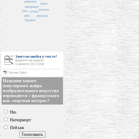
живопись
букет
натюрморт
реализм
река
купить
девушка
небо
Портрет
Название какого
популярного жанра
изобразительного искусства
переводится с французского
как «мертвая натура»?
Ню
Натюрморт
Пейзаж