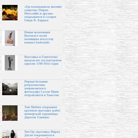
«Где командовали высшие
существа: Генрих
Нюссляйн и друзья»
открывается в галерее
Гвидо В. Баудаха
Новая экспозиция
Высокого музея
посвящена искусству
южных backroads
Выставка в Глиптотеке
предлагает скульптурную
одиссею 1789-1914 годов
Первая большая
ретроспектива
американского
фотографа Салли Манн
отправляется в Хьюстон
Tate Modern открывает
крупную выставку работ
пионерской художницы
Доротеи Таннинг
Neo-Op: выставка Марка
Дагли открывается в