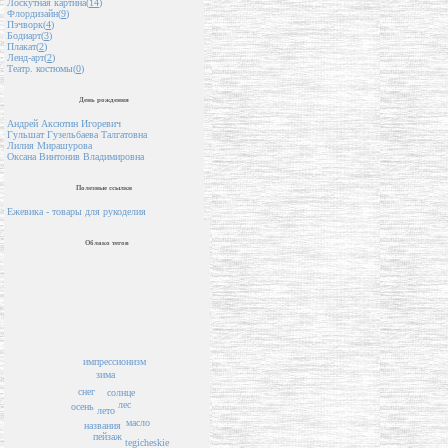
Лоскутная картина(
14
)
Флордизайн(
9
)
Пэчворк(
4
)
Бодиарт(
3
)
Плакат(
2
)
Ленд-арт(
2
)
Театр. костюмы(
0
)
День рождения
Андрей Аксютин Игоревич
Гульшат Гузельбаева Талгатовна
Лилия Мирашурова
Оксана Винтонив Владимировна
Полезные ссылки
Ежевика - товары для рукоделия
Облако тегов
импрессионизм
зима
снег
солнце
лес
осень
лето
масло
названия
пейзаж
tegicheskie