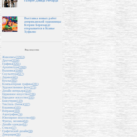
галерее Дэвида Ричарда
Выставка новых работ
американской художницы
Кэтрин Бернхардт
открывается в Ксавье
Хуфкенс
Вид искусства
Живопись(
22953
)
Другое(
3334
)
Графика(
3261
)
Архитектура(
1969
)
Вышивка(
1048
)
Скульптура(
617
)
Дерево(
445
)
Куклы(
302
)
Компьютерная графика(
281
)
Художественное фото(
273
)
Дизайн интерьера(
254
)
Церковное искусство(
196
)
Народное искусство(
193
)
Бижутерия(
119
)
Текстиль (батик)(
107
)
Керамика(
105
)
Витражи(
103
)
Аэрография(
74
)
Ювелирное искусство(
66
)
Фреска, мозаика(
64
)
Дизайн одежды(
61
)
Стекло(
57
)
Графический дизайн(
38
)
Декорации(
26
)