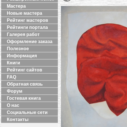
Мастера
Новые мастера
Рейтинг мастеров
Рейтинги портала
Галерея работ
Оформление заказа
Полезное
Информация
Книги
Рейтинг сайтов
FAQ
Обратная связь
Форум
Гостевая книга
О нас
Социальные сети
Контакты