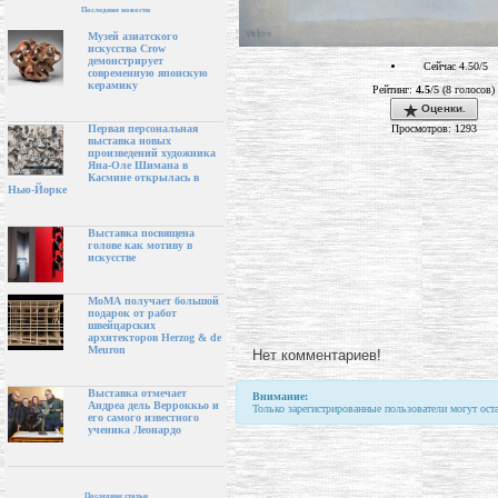
Последние новости
Музей азиатского
искусства Crow
демонстрирует
Сейчас 4.50/5
современную японскую
керамику
Рейтинг:
4.5
/5 (8 голосов)
Оценки.
Просмотров: 1293
Первая персональная
выставка новых
произведений художника
Яна-Оле Шимана в
Касмине открылась в
Нью-Йорке
Выставка посвящена
голове как мотиву в
искусстве
МоМА получает большой
подарок от работ
швейцарских
архитекторов Herzog & de
Meuron
Нет комментариев!
Выставка отмечает
Внимание:
Андреа дель Верроккьо и
Только зарегистрированные пользователи могут ост
его самого известного
ученика Леонардо
Последние статьи