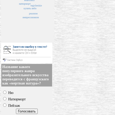
живопись
натюрморт
tegicheskie
небо
купить
реализм
импрессионизм
Название какого
популярного жанра
изобразительного искусства
переводится с французского
как «мертвая натура»?
Ню
Натюрморт
Пейзаж