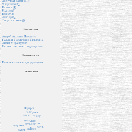
Лоскутная картина(
14
)
Флордизайн(
9
)
Пэчворк(
4
)
Бодиарт(
3
)
Плакат(
2
)
Ленд-арт(
2
)
Театр. костюмы(
0
)
День рождения
Андрей Аксютин Игоревич
Гульшат Гузельбаева Талгатовна
Лилия Мирашурова
Оксана Винтонив Владимировна
Полезные ссылки
Ежевика - товары для рукоделия
Облако тегов
Портрет
снег
река
масло
солнце
зима
лето
лес
названия
девушка
осень
пейзаж
букет