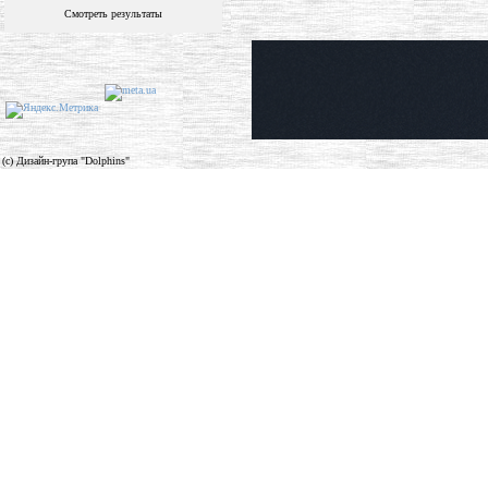
Смотреть результаты
(c) Дизайн-група "Dolphins"