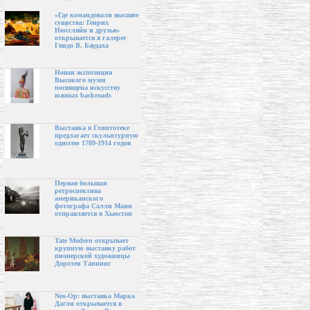
«Где командовали высшие
существа: Генрих
Нюссляйн и друзья»
открывается в галерее
Гвидо В. Баудаха
Новая экспозиция
Высокого музея
посвящена искусству
южных backroads
Выставка в Глиптотеке
предлагает скульптурную
одиссею 1789-1914 годов
Первая большая
ретроспектива
американского
фотографа Салли Манн
отправляется в Хьюстон
Tate Modern открывает
крупную выставку работ
пионерской художницы
Доротеи Таннинг
Neo-Op: выставка Марка
Дагли открывается в