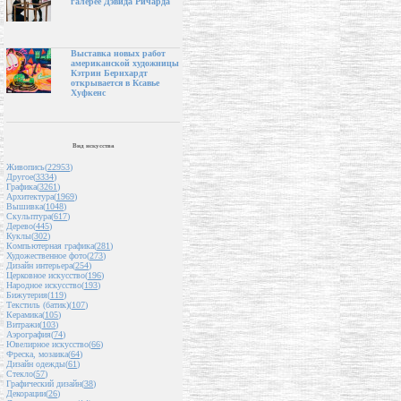
галерее Дэвида Ричарда
Выставка новых работ
американской художницы
Кэтрин Бернхардт
открывается в Ксавье
Хуфкенс
Вид искусства
Живопись(
22953
)
Другое(
3334
)
Графика(
3261
)
Архитектура(
1969
)
Вышивка(
1048
)
Скульптура(
617
)
Дерево(
445
)
Куклы(
302
)
Компьютерная графика(
281
)
Художественное фото(
273
)
Дизайн интерьера(
254
)
Церковное искусство(
196
)
Народное искусство(
193
)
Бижутерия(
119
)
Текстиль (батик)(
107
)
Керамика(
105
)
Витражи(
103
)
Аэрография(
74
)
Ювелирное искусство(
66
)
Фреска, мозаика(
64
)
Дизайн одежды(
61
)
Стекло(
57
)
Графический дизайн(
38
)
Декорации(
26
)