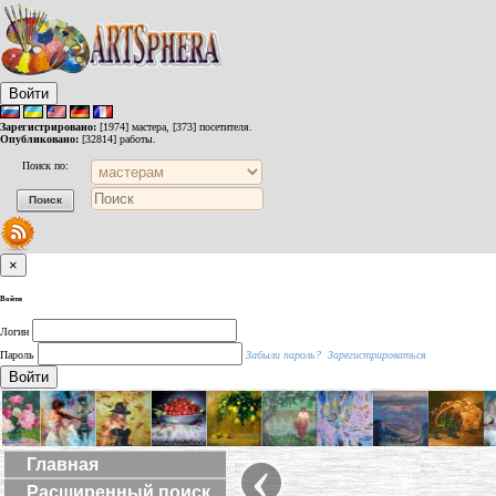
Войти
Зарегистрировано:
[1974] мастера, [373] посетителя.
Опубликовано:
[32814] работы.
Поиск по:
×
Войти
Логин
Пароль
Забыли пароль?
Зарегистрироваться
Войти
‹
Главная
Расширенный поиск