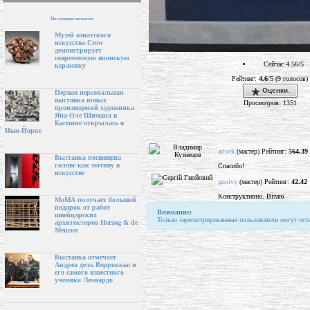
Последние новости
Музей азиатского
искусства Crow
демонстрирует
современную японскую
Сейчас 4.56/5
керамику
Рейтинг:
4.6
/5 (9 голосов)
Оценки.
Первая персональная
выставка новых
Просмотров: 1351
произведений художника
Яна-Оле Шимана в
Касмине открылась в
Нью-Йорке
artvek
(мастер) Рейтинг:
564.39
Выставка посвящена
голове как мотиву в
Спасибо!
искусстве
gnoivy
(мастер) Рейтинг:
42.42
Конструктивно. Вітаю
МоМА получает большой
подарок от работ
Внимание:
швейцарских
Только зарегистрированные пользователи могут ост
архитекторов Herzog & de
Meuron
Выставка отмечает
Андреа дель Верроккьо и
его самого известного
ученика Леонардо