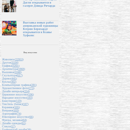
Дагли открывается в
галерее Дэвида Ричарда
Выставка новых работ
американской художницы
Кэтрин Бернхардт
открывается в Ксавье
Хуфкенс
Вид искусства
Живопись(
22953
)
Другое(
3334
)
Графика(
3261
)
Архитектура(
1969
)
Вышивка(
1048
)
Скульптура(
617
)
Дерево(
445
)
Куклы(
302
)
Компьютерная графика(
281
)
Художественное фото(
273
)
Дизайн интерьера(
254
)
Церковное искусство(
196
)
Народное искусство(
193
)
Бижутерия(
119
)
Текстиль (батик)(
107
)
Керамика(
105
)
Витражи(
103
)
Аэрография(
74
)
Ювелирное искусство(
66
)
Фреска, мозаика(
64
)
Дизайн одежды(
61
)
Стекло(
57
)
Графический дизайн(
38
)