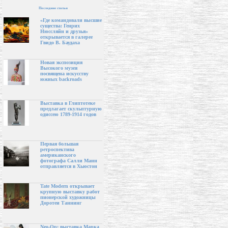
Последние статьи
«Где командовали высшие
существа: Генрих
Нюссляйн и друзья»
открывается в галерее
Гвидо В. Баудаха
Новая экспозиция
Высокого музея
посвящена искусству
южных backroads
Выставка в Глиптотеке
предлагает скульптурную
одиссею 1789-1914 годов
Первая большая
ретроспектива
американского
фотографа Салли Манн
отправляется в Хьюстон
Tate Modern открывает
крупную выставку работ
пионерской художницы
Доротеи Таннинг
Neo-Op: выставка Марка