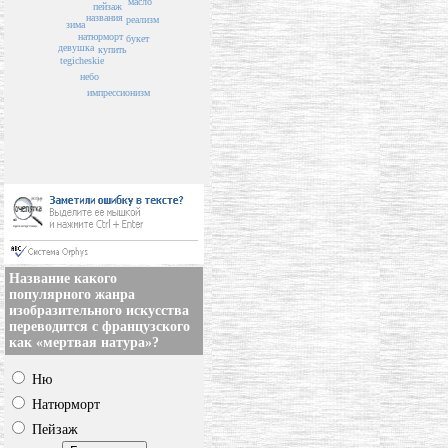
масло
пейзаж
названия
реализм
зима
натюрморт
букет
девушка
купить
tegicheskie
небо
импрессионизм
Название какого
популярного жанра
изобразительного искусства
переводится с французского
как «мертвая натура»?
Ню
Натюрморт
Пейзаж