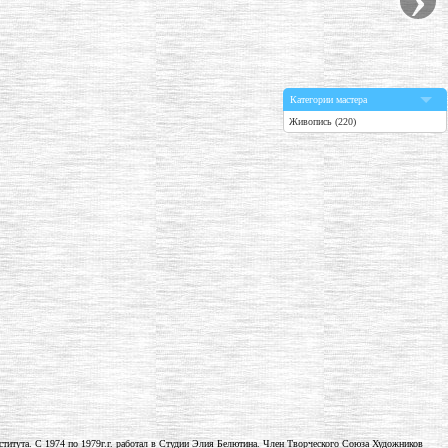
Категории мастера
Живопись (220)
нститута. С 1974 по 1979г.г. работал в Студии Элия Белютина. Член Творческого Союза Художников