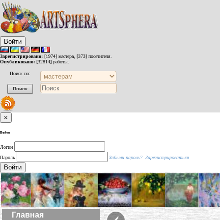
Войти
Зарегистрировано:
[1974] мастера, [373] посетителя.
Опубликовано:
[32814] работы.
Поиск по:
×
Войти
Логин
Пароль
Забыли пароль?
Зарегистрироваться
Войти
‹
Главная