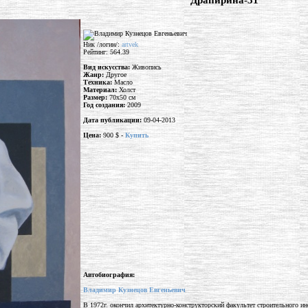
"Драпирина-31"
Ник /логин/:
artvek
Рейтинг: 564.39
Вид искусства:
Живопись
Жанр:
Другое
Техника:
Масло
Материал:
Холст
Размер:
70x50 см
Год создания:
2009
Дата публикации:
09-04-2013
Цена:
900 $ -
Купить
Автобиография:
Владимир Кузнецов Евгеньевич
В 1972г. окончил архитектурно-конструкторский факультет строительного и