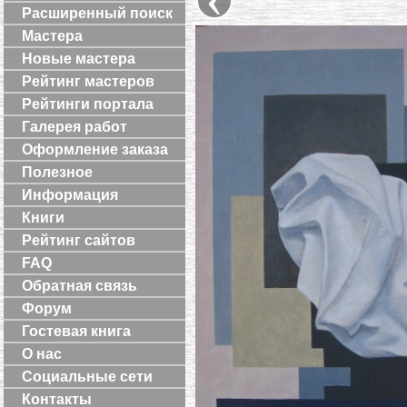
Расширенный поиск
Мастера
Новые мастера
Рейтинг мастеров
Рейтинги портала
Галерея работ
Оформление заказа
Полезное
Информация
Книги
Рейтинг сайтов
FAQ
Обратная связь
Форум
Гостевая книга
О нас
Социальные сети
Контакты