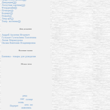
Декорации(
26
)
Лоскутная картина(
14
)
Флордизайн(
9
)
Пэчворк(
4
)
Бодиарт(
3
)
Плакат(
2
)
Ленд-арт(
2
)
Театр. костюмы(
0
)
День рождения
Андрей Аксютин Игоревич
Гульшат Гузельбаева Талгатовна
Лилия Мирашурова
Оксана Винтонив Владимировна
Полезные ссылки
Ежевика - товары для рукоделия
Облако тегов
река
снег
солнце
осень
лето
лес
Портрет
живопись