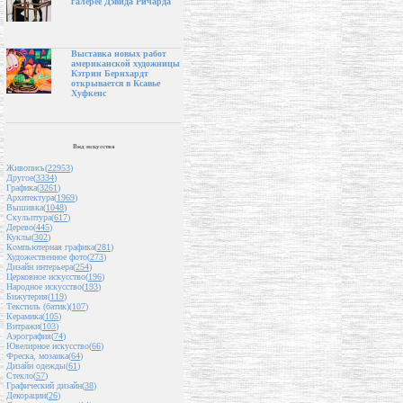
галерее Дэвида Ричарда
Выставка новых работ
американской художницы
Кэтрин Бернхардт
открывается в Ксавье
Хуфкенс
Вид искусства
Живопись(
22953
)
Другое(
3334
)
Графика(
3261
)
Архитектура(
1969
)
Вышивка(
1048
)
Скульптура(
617
)
Дерево(
445
)
Куклы(
302
)
Компьютерная графика(
281
)
Художественное фото(
273
)
Дизайн интерьера(
254
)
Церковное искусство(
196
)
Народное искусство(
193
)
Бижутерия(
119
)
Текстиль (батик)(
107
)
Керамика(
105
)
Витражи(
103
)
Аэрография(
74
)
Ювелирное искусство(
66
)
Фреска, мозаика(
64
)
Дизайн одежды(
61
)
Стекло(
57
)
Графический дизайн(
38
)
Декорации(
26
)