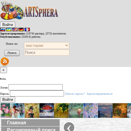
Войти
Зарегистрировано:
[1974] мастера, [373] посетителя.
Опубликовано:
[32814] работы.
Поиск по:
×
Войти
Логин
Пароль
Забыли пароль?
Зарегистрироваться
Войти
‹
Главная
Расширенный поиск