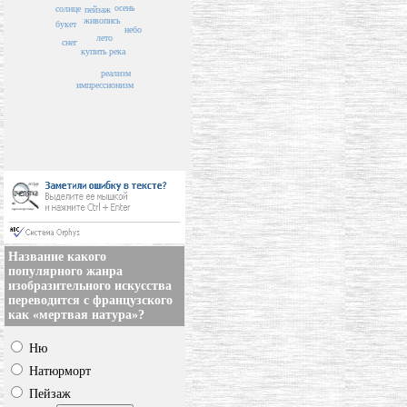
осень
солнце
пейзаж
живопись
букет
небо
лето
снег
купить
река
реализм
импрессионизм
Название какого
популярного жанра
изобразительного искусства
переводится с французского
как «мертвая натура»?
Ню
Натюрморт
Пейзаж