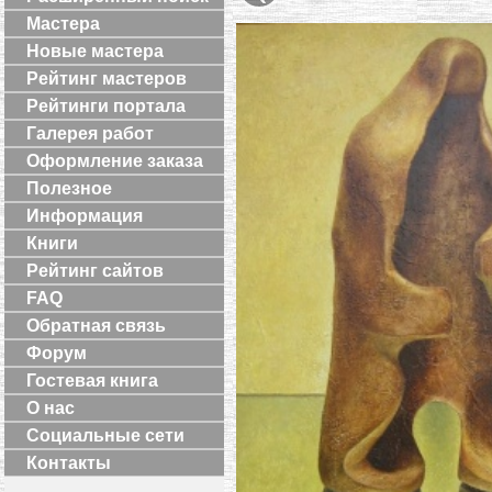
Мастера
Новые мастера
Рейтинг мастеров
Рейтинги портала
Галерея работ
Оформление заказа
Полезное
Информация
Книги
Рейтинг сайтов
FAQ
Обратная связь
Форум
Гостевая книга
О нас
Социальные сети
Контакты