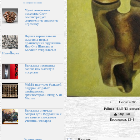
Последние новости
Музей азиатского
искусства Crow
демонстрирует
современную японскую
керамику
Первая персональная
выставка новых
произведений художника
Яна-Оле Шимана в
Касмине открылась в
Нью-Йорке
Выставка посвящена
голове как мотиву в
искусстве
МоМА получает большой
подарок от работ
швейцарских
архитекторов Herzog & de
Meuron
Сейчас 4.38/5
Рейтинг:
4.4
/5 (13 голосов)
Выставка отмечает
Оценки.
Андреа дель Верроккьо и
его самого известного
Просмотров: 1344
ученика Леонардо
Последние статьи