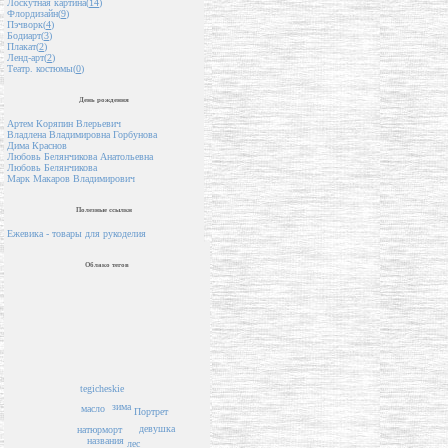
Лоскутная картина(
14
)
Флордизайн(
9
)
Пэчворк(
4
)
Бодиарт(
3
)
Плакат(
2
)
Ленд-арт(
2
)
Театр. костюмы(
0
)
День рождения
Артем Коряпин Влерьевич
Владлена Владимировна Горбунова
Дима Краснов
Любовь Белянчикова Анатольевна
Любовь Белянчикова
Марк Макаров Владимирович
Полезные ссылки
Ежевика - товары для рукоделия
Облако тегов
tegicheskie
зима
масло
Портрет
девушка
натюрморт
названия
лес