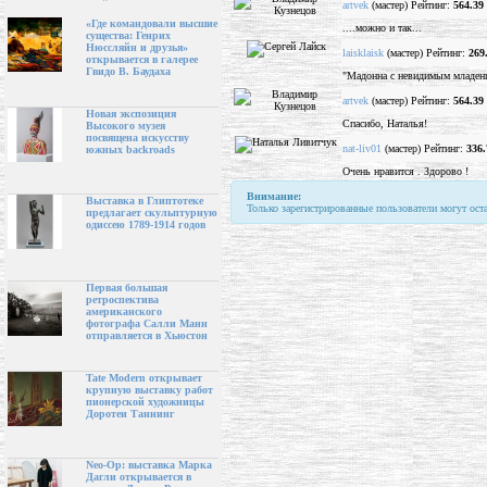
artvek
(мастер) Рейтинг:
564.39
«Где командовали высшие
....можно и так...
существа: Генрих
Нюссляйн и друзья»
laisklaisk
(мастер) Рейтинг:
269
открывается в галерее
Гвидо В. Баудаха
"Мадонна с невидимым младен
artvek
(мастер) Рейтинг:
564.39
Новая экспозиция
Спасибо, Наталья!
Высокого музея
посвящена искусству
nat-liv01
(мастер) Рейтинг:
336.
южных backroads
Очень нравится . Здорово !
Внимание:
Выставка в Глиптотеке
Только зарегистрированные пользователи могут ост
предлагает скульптурную
одиссею 1789-1914 годов
Первая большая
ретроспектива
американского
фотографа Салли Манн
отправляется в Хьюстон
Tate Modern открывает
крупную выставку работ
пионерской художницы
Доротеи Таннинг
Neo-Op: выставка Марка
Дагли открывается в