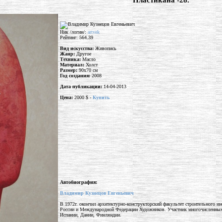
"Пластикана -28. "
Ник /логин/:
artvek
Рейтинг: 564.39
Вид искусства:
Живопись
Жанр:
Другое
Техника:
Масло
Материал:
Холст
Размер:
90x70 см
Год создания:
2008
Дата публикации:
14-04-2013
Цена:
2000 $ -
Купить
Автобиография:
Владимир Кузнецов Евгеньевич
В 1972г. окончил архитектурно-конструкторский факультет строительного и
России и Международной Федерации Художников. Участник многочисленных в
Испании, Дании, Финляндии.