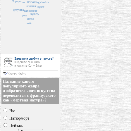
Портрет
пейзаж
tegicheskie
лес
названия
букет
девушка
натюрморт
купить
река
масло
небо
Название какого
популярного жанра
изобразительного искусства
переводится с французского
как «мертвая натура»?
Ню
Натюрморт
Пейзаж