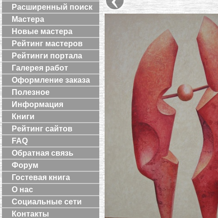
Расширенный поиск
Мастера
Новые мастера
Рейтинг мастеров
Рейтинги портала
Галерея работ
Оформление заказа
Полезное
Информация
Книги
Рейтинг сайтов
FAQ
Обратная связь
Форум
Гостевая книга
О нас
Социальные сети
Контакты