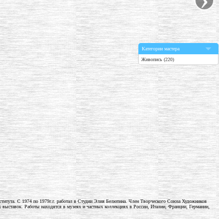
Категории мастера
Живопись (220)
нститута. С 1974 по 1979г.г. работал в Студии Элия Белютина. Член Творческого Союза Художников
ыставок. Работы находятся в музеях и частных коллекциях в России, Италии, Франции, Германии,