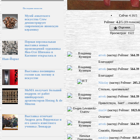
Последние новости
Сейчас 4.16/5
Музей азиатского
искусства Crow
Рейтинг:
4.2
/5 (19 голосов)
демонстрирует
современную японскую
Оценки.
керамику
Просмотров: 1522
Первая персональная
выставка новых
произведений художника
Яна-Оле Шимана в
artvek
(мастер) Рейтинг:
564.39
Касмине открылась в
Нью-Йорке
Благодарю!
artvek
(мастер) Рейтинг:
564.39
Выставка посвящена
голове как мотиву в
Благодарю!
искусстве
Nikolay
(мастер) Рейтинг:
205.
Стильно, оригинально!
МоМА получает большой
подарок от работ
artvek
(мастер) Рейтинг:
564.39
швейцарских
архитекторов Herzog & de
Приветствую, Зият! ...спасибо!
Meuron
zius54
(мастер) Рейтинг:
1023.8
Выставка отмечает
Отлично!
Андреа дель Верроккьо и
его самого известного
artvek
(мастер) Рейтинг:
564.39
ученика Леонардо
Спасибо, Наталья!
nataliya
(мастер) Рейтинг:
845.0