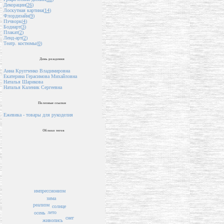
Декорации(
26
)
Лоскутная картина(
14
)
Флордизайн(
9
)
Пэчворк(
4
)
Бодиарт(
3
)
Плакат(
2
)
Ленд-арт(
2
)
Театр. костюмы(
0
)
День рождения
Анна Крупченко Владимировна
Екатерина Герасимова Михайловна
Наталья Шарикова
Наталья Каленик Сергеевна
Полезные ссылки
Ежевика - товары для рукоделия
Облако тегов
импрессионизм
зима
реализм
солнце
лето
осень
снег
живопись