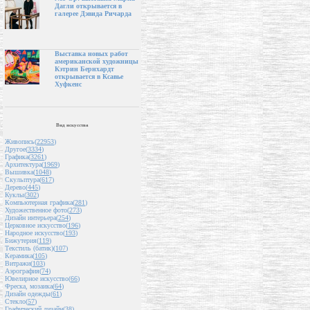
Дагли открывается в
галерее Дэвида Ричарда
Выставка новых работ
американской художницы
Кэтрин Бернхардт
открывается в Ксавье
Хуфкенс
Вид искусства
Живопись(
22953
)
Другое(
3334
)
Графика(
3261
)
Архитектура(
1969
)
Вышивка(
1048
)
Скульптура(
617
)
Дерево(
445
)
Куклы(
302
)
Компьютерная графика(
281
)
Художественное фото(
273
)
Дизайн интерьера(
254
)
Церковное искусство(
196
)
Народное искусство(
193
)
Бижутерия(
119
)
Текстиль (батик)(
107
)
Керамика(
105
)
Витражи(
103
)
Аэрография(
74
)
Ювелирное искусство(
66
)
Фреска, мозаика(
64
)
Дизайн одежды(
61
)
Стекло(
57
)
Графический дизайн(
38
)