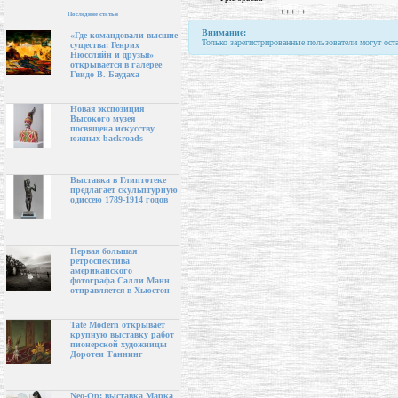
+++++
Последние статьи
Внимание:
«Где командовали высшие
Только зарегистрированные пользователи могут ост
существа: Генрих
Нюссляйн и друзья»
открывается в галерее
Гвидо В. Баудаха
Новая экспозиция
Высокого музея
посвящена искусству
южных backroads
Выставка в Глиптотеке
предлагает скульптурную
одиссею 1789-1914 годов
Первая большая
ретроспектива
американского
фотографа Салли Манн
отправляется в Хьюстон
Tate Modern открывает
крупную выставку работ
пионерской художницы
Доротеи Таннинг
Neo-Op: выставка Марка