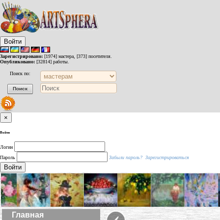
Войти
Зарегистрировано:
[1974] мастера, [373] посетителя.
Опубликовано:
[32814] работы.
Поиск по:
×
Войти
Логин
Пароль
Забыли пароль?
Зарегистрироваться
Войти
‹
Главная