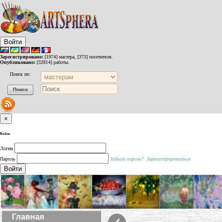
Войти
Зарегистрировано:
[1974] мастера, [373] посетителя.
Опубликовано:
[32814] работы.
Поиск по:
×
Войти
Логин
Пароль
Забыли пароль?
Зарегистрироваться
Войти
‹
Главная