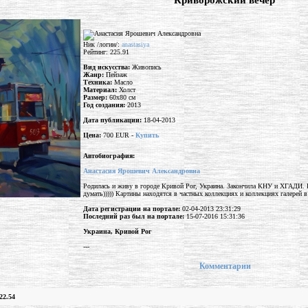
"Криворожский вечер"
Ник /логин/:
anastasiya
Рейтинг: 225.91
Вид искусства:
Живопись
Жанр:
Пейзаж
Техника:
Масло
Материал:
Холст
Размер:
60x80 см
Год создания:
2013
Дата публикации:
18-04-2013
Цена:
700 EUR -
Купить
Автобиография:
Анастасия Ярошевич Александровна
Родилась и живу в городе Кривой Рог, Украина. Закончила КНУ и ХГАДИ. П
думать))))) Картины находятся в частных коллекциях и коллекциях галерей в
Дата регистрации на портале:
02-04-2013 23:31:29
Последний раз был на портале:
15-07-2016 15:31:36
Украина, Кривой Рог
---
Комментарии
22.54