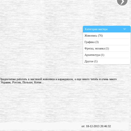
Категории мастера
Живопись (76)
Графика (3)
Фреска, мозаика (1)
Архитектура (1)
Другое (1)
редпочитаю работать в масляной живописи и карандашом, а еще много читать и очень много
 Украине, России, Польше, Китае...
от: 18-12-2013 20:46:32