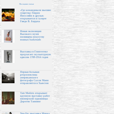
Последние статьи
«Где командовали высшие
существа: Генрих
Нюссляйн и друзья»
открывается в галерее
Гвидо В. Баудаха
Новая экспозиция
Высокого музея
посвящена искусству
южных backroads
Выставка в Глиптотеке
предлагает скульптурную
одиссею 1789-1914 годов
Первая большая
ретроспектива
американского
фотографа Салли Манн
отправляется в Хьюстон
Tate Modern открывает
крупную выставку работ
пионерской художницы
Доротеи Таннинг
Neo-Op: выставка Марка