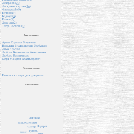
Декорации(
26
)
Лоскутная картина(
14
)
Флордизайн(
9
)
Пэчворк(
4
)
Бодиарт(
3
)
Плакат(
2
)
Ленд-арт(
2
)
Театр. костюмы(
0
)
День рождения
Артем Коряпин Влерьевич
Владлена Владимировна Горбунова
Дима Краснов
Любовь Белянчикова Анатольевна
Любовь Белянчикова
Марк Макаров Владимирович
Полезные ссылки
Ежевика - товары для рукоделия
Облако тегов
девушка
импрессионизм
Портрет
солнце
купить
масло
снег