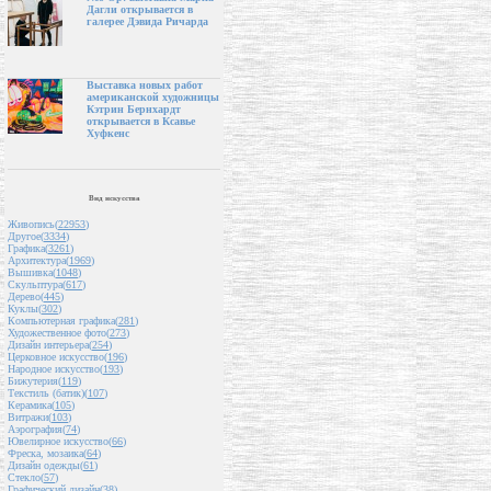
Дагли открывается в
галерее Дэвида Ричарда
Выставка новых работ
американской художницы
Кэтрин Бернхардт
открывается в Ксавье
Хуфкенс
Вид искусства
Живопись(
22953
)
Другое(
3334
)
Графика(
3261
)
Архитектура(
1969
)
Вышивка(
1048
)
Скульптура(
617
)
Дерево(
445
)
Куклы(
302
)
Компьютерная графика(
281
)
Художественное фото(
273
)
Дизайн интерьера(
254
)
Церковное искусство(
196
)
Народное искусство(
193
)
Бижутерия(
119
)
Текстиль (батик)(
107
)
Керамика(
105
)
Витражи(
103
)
Аэрография(
74
)
Ювелирное искусство(
66
)
Фреска, мозаика(
64
)
Дизайн одежды(
61
)
Стекло(
57
)
Графический дизайн(
38
)