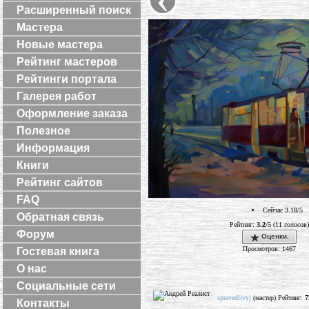
Расширенный поиск
Мастера
Новые мастера
Рейтинг мастеров
Рейтинги портала
Галерея работ
Оформление заказа
Полезное
Информация
Книги
Рейтинг сайтов
FAQ
Сейчас 3.18/5
Обратная связь
Рейтинг:
3.2
/5 (11 голосов)
Форум
Оценки.
Просмотров: 1467
Гостевая книга
О нас
Социальные сети
spravedlivyj
(мастер) Рейтинг:
7
Контакты