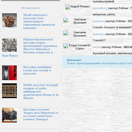
красавец-трамвай
spravedlivyj
(мастер) Рейтинг:
7
Последние новости
интересная работа
Музей азиатского
искусства Crow
anastasiya
(мастер) Рейтинг:
225
демонстрирует
современную японскую
Спасибо большое за внимание!!
керамику
anastasiya
(мастер) Рейтинг:
225
Первая персональная
Спасибо!!!
выставка новых
произведений художника
zius54
(мастер) Рейтинг:
1023.8
Яна-Оле Шимана в
Касмине открылась в
Красивый колорит, замечательн
Нью-Йорке
Внимание:
Только зарегистрированные пользователи могут ост
Выставка посвящена
голове как мотиву в
искусстве
МоМА получает большой
подарок от работ
швейцарских
архитекторов Herzog & de
Meuron
Выставка отмечает
Андреа дель Верроккьо и
его самого известного
ученика Леонардо