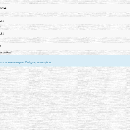
22.54
.91
!
.91
4
ая работа!
авлять комментарии. Войдите, пожалуйста.