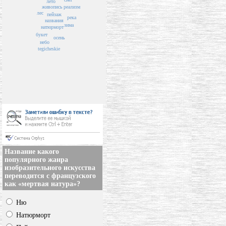
лето
реализм
живопись
лес
пейзаж
река
названия
зима
натюрморт
букет
осень
небо
tegicheskie
Название какого
популярного жанра
изобразительного искусства
переводится с французского
как «мертвая натура»?
Ню
Натюрморт