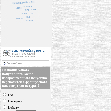
лес
пейзаж
tegicheskie
живопись
масло
осень
лето
солнце
снег
зима
Портрет
реализм
Название какого
популярного жанра
изобразительного искусства
переводится с французского
как «мертвая натура»?
Ню
Натюрморт
Пейзаж