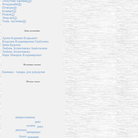
Лоскутная картина(
14
)
Флордизайн(
9
)
Пэчворк(
4
)
Бодиарт(
3
)
Плакат(
2
)
Ленд-арт(
2
)
Театр. костюмы(
0
)
День рождения
Артем Коряпин Влерьевич
Владлена Владимировна Горбунова
Дима Краснов
Любовь Белянчикова Анатольевна
Любовь Белянчикова
Марк Макаров Владимирович
Полезные ссылки
Ежевика - товары для рукоделия
Облако тегов
импрессионизм
небо
купить
река
девушка
натюрморт
букет
названия