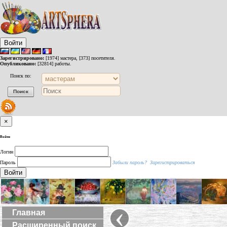
Войти
Зарегистрировано:
[1974] мастера, [373] посетителя.
Опубликовано:
[32814] работы.
Поиск по:
×
Войти
Логин
Пароль
Забыли пароль?
Зарегистрироваться
Войти
‹
Главная
Расширенный поиск