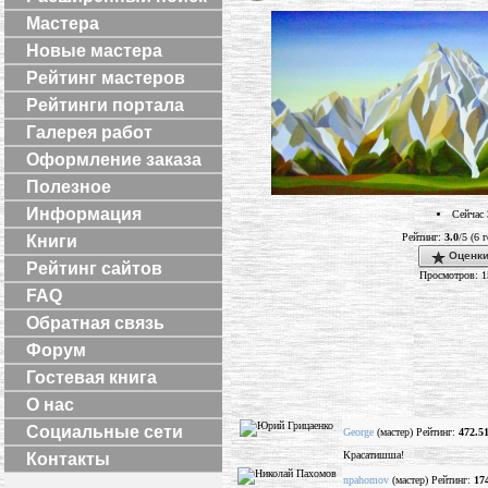
Мастера
Новые мастера
Рейтинг мастеров
Рейтинги портала
Галерея работ
Оформление заказа
Полезное
Информация
Сейчас 
Рейтинг:
3.0
/5 (6 
Книги
Оценки
Рейтинг сайтов
Просмотров: 1
FAQ
Обратная связь
Форум
Гостевая книга
О нас
Социальные сети
George
(мастер) Рейтинг:
472.5
Красатишша!
Контакты
npahomov
(мастер) Рейтинг:
17