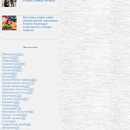
галерее Дэвида Ричарда
Выставка новых работ
американской художницы
Кэтрин Бернхардт
открывается в Ксавье
Хуфкенс
Вид искусства
Живопись(
22953
)
Другое(
3334
)
Графика(
3261
)
Архитектура(
1969
)
Вышивка(
1048
)
Скульптура(
617
)
Дерево(
445
)
Куклы(
302
)
Компьютерная графика(
281
)
Художественное фото(
273
)
Дизайн интерьера(
254
)
Церковное искусство(
196
)
Народное искусство(
193
)
Бижутерия(
119
)
Текстиль (батик)(
107
)
Керамика(
105
)
Витражи(
103
)
Аэрография(
74
)
Ювелирное искусство(
66
)
Фреска, мозаика(
64
)
Дизайн одежды(
61
)
Стекло(
57
)
Графический дизайн(
38
)
Декорации(
26
)