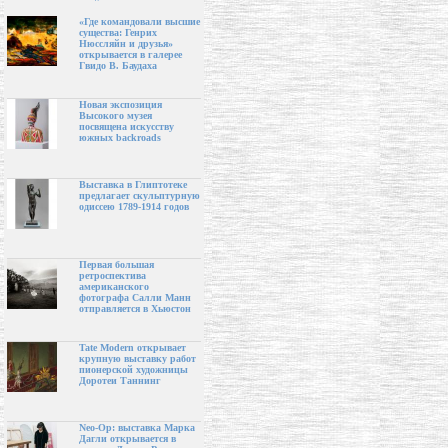
«Где командовали высшие
существа: Генрих
Нюссляйн и друзья»
открывается в галерее
Гвидо В. Баудаха
Новая экспозиция
Высокого музея
посвящена искусству
южных backroads
Выставка в Глиптотеке
предлагает скульптурную
одиссею 1789-1914 годов
Первая большая
ретроспектива
американского
фотографа Салли Манн
отправляется в Хьюстон
Tate Modern открывает
крупную выставку работ
пионерской художницы
Доротеи Таннинг
Neo-Op: выставка Марка
Дагли открывается в