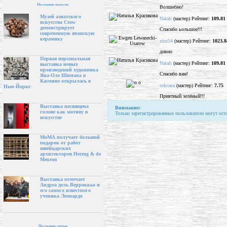
Последние новости
Волшебно!
Музей азиатского
Natali
(мастер) Рейтинг:
109.81
искусства Crow
демонстрирует
Спасибо ьольшое!!!
современную японскую
керамику
zius54
(мастер) Рейтинг:
1023.8
дивно
Первая персональная
Natali
(мастер) Рейтинг:
109.81
выставка новых
произведений художника
Спасибо вам!
Яна-Оле Шимана в
Касмине открылась в
rokcana
(мастер) Рейтинг:
7.75
Нью-Йорке
Приятный зелёный!!!
Выставка посвящена
Внимание:
голове как мотиву в
Только зарегистрированные пользователи могут ост
искусстве
МоМА получает большой
подарок от работ
швейцарских
архитекторов Herzog & de
Meuron
Выставка отмечает
Андреа дель Верроккьо и
его самого известного
ученика Леонардо
Последние статьи