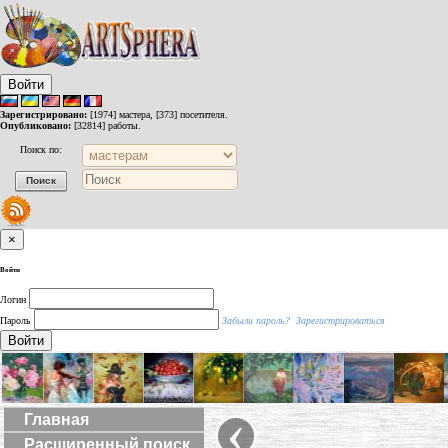
Войти
Зарегистрировано:
[1974] мастера, [373] посетителя.
Опубликовано:
[32814] работы.
Поиск по:
×
Войти
Логин
Пароль
Забыли пароль?
Зарегистрироваться
Войти
‹
Главная
Расширенный поиск