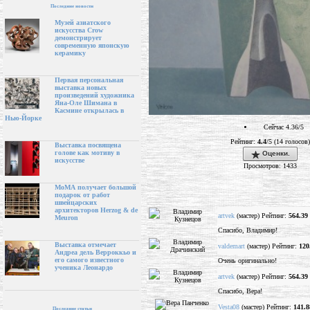
Последние новости
Музей азиатского
искусства Crow
демонстрирует
современную японскую
керамику
Первая персональная
выставка новых
произведений художника
Яна-Оле Шимана в
Касмине открылась в
Нью-Йорке
Сейчас 4.36/5
Рейтинг:
4.4
/5 (14 голосов)
Выставка посвящена
голове как мотиву в
Оценки.
искусстве
Просмотров: 1433
МоМА получает большой
подарок от работ
швейцарских
архитекторов Herzog & de
artvek
(мастер) Рейтинг:
564.39
Meuron
Спасибо, Владимир!
Выставка отмечает
valdemart
(мастер) Рейтинг:
120
Андреа дель Верроккьо и
его самого известного
Очень оригинально!
ученика Леонардо
artvek
(мастер) Рейтинг:
564.39
Спасибо, Вера!
Vesta08
(мастер) Рейтинг:
141.8
Последние статьи