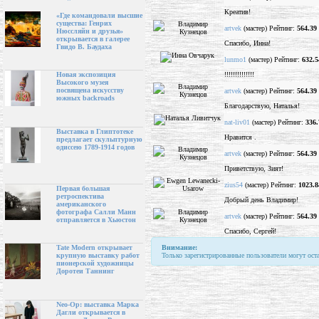
Креатив!
«Где командовали высшие
существа: Генрих
artvek
(мастер) Рейтинг:
564.39
Нюссляйн и друзья»
открывается в галерее
Спасибо, Инна!
Гвидо В. Баудаха
lunmo1
(мастер) Рейтинг:
632.5
!!!!!!!!!!!!!!
Новая экспозиция
Высокого музея
посвящена искусству
artvek
(мастер) Рейтинг:
564.39
южных backroads
Благодарствую, Наталья!
nat-liv01
(мастер) Рейтинг:
336.
Выставка в Глиптотеке
Нравится .
предлагает скульптурную
одиссею 1789-1914 годов
artvek
(мастер) Рейтинг:
564.39
Приветствую, Зият!
zius54
(мастер) Рейтинг:
1023.8
Первая большая
ретроспектива
Добрый день Владимир!
американского
фотографа Салли Манн
artvek
(мастер) Рейтинг:
564.39
отправляется в Хьюстон
Спасибо, Сергей!
Внимание:
Tate Modern открывает
Только зарегистрированные пользователи могут ост
крупную выставку работ
пионерской художницы
Доротеи Таннинг
Neo-Op: выставка Марка
Дагли открывается в