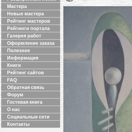
Мастера
Новые мастера
Рейтинг мастеров
Рейтинги портала
Галерея работ
Оформление заказа
Полезное
Информация
Книги
Рейтинг сайтов
FAQ
Обратная связь
Форум
Гостевая книга
О нас
Социальные сети
Контакты