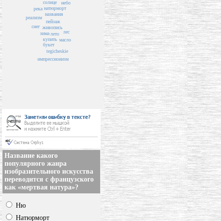
солнце
небо
натюрморт
река
названия
реализм
пейзаж
снег
живопись
лес
зима
лето
купить
масло
букет
tegicheskie
импрессионизм
Название какого
популярного жанра
изобразительного искусства
переводится с французского
как «мертвая натура»?
Ню
Натюрморт