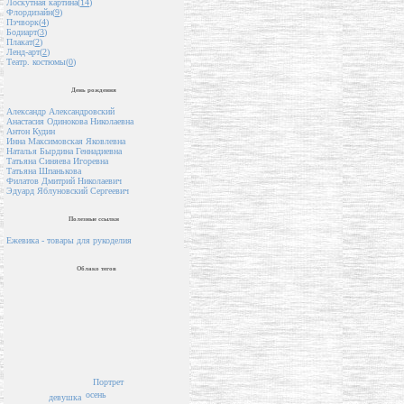
Лоскутная картина(
14
)
Флордизайн(
9
)
Пэчворк(
4
)
Бодиарт(
3
)
Плакат(
2
)
Ленд-арт(
2
)
Театр. костюмы(
0
)
День рождения
Александр Александровский
Анастасия Одинокова Николаевна
Антон Кудин
Инна Максимовская Яковлевна
Наталья Бырдина Геннадиевна
Татьяна Синяева Игоревна
Татьяна Шпанькова
Филатов Дмитрий Николаевич
Эдуард Яблуновский Сергеевич
Полезные ссылки
Ежевика - товары для рукоделия
Облако тегов
Портрет
осень
девушка