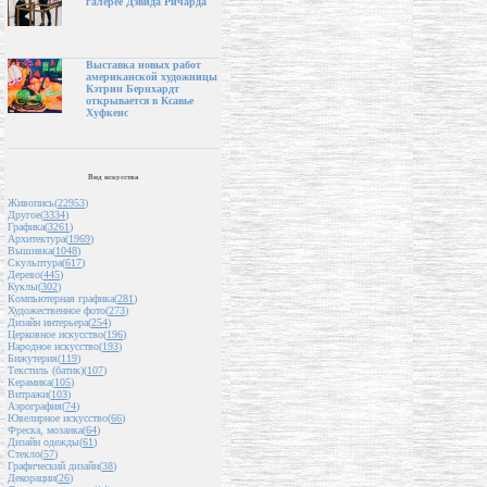
галерее Дэвида Ричарда
Выставка новых работ
американской художницы
Кэтрин Бернхардт
открывается в Ксавье
Хуфкенс
Вид искусства
Живопись(
22953
)
Другое(
3334
)
Графика(
3261
)
Архитектура(
1969
)
Вышивка(
1048
)
Скульптура(
617
)
Дерево(
445
)
Куклы(
302
)
Компьютерная графика(
281
)
Художественное фото(
273
)
Дизайн интерьера(
254
)
Церковное искусство(
196
)
Народное искусство(
193
)
Бижутерия(
119
)
Текстиль (батик)(
107
)
Керамика(
105
)
Витражи(
103
)
Аэрография(
74
)
Ювелирное искусство(
66
)
Фреска, мозаика(
64
)
Дизайн одежды(
61
)
Стекло(
57
)
Графический дизайн(
38
)
Декорации(
26
)