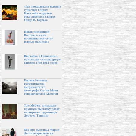
«Где командовали высшие
существа: Генрих
Нюссляйн и друзья»
открывается в галерее
Гвидо В. Баудаха
Новая экспозиция
Высокого музея
посвящена искусству
южных backroads
Выставка в Глиптотеке
предлагает скульптурную
одиссею 1789-1914 годов
Первая большая
ретроспектива
американского
фотографа Салли Манн
отправляется в Хьюстон
Tate Modern открывает
крупную выставку работ
пионерской художницы
Доротеи Таннинг
Neo-Op: выставка Марка
Дагли открывается в