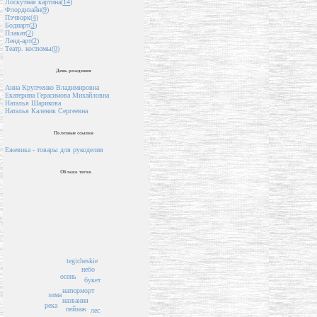
Лоскутная картина(
14
)
Флордизайн(
9
)
Пэчворк(
4
)
Бодиарт(
3
)
Плакат(
2
)
Ленд-арт(
2
)
Театр. костюмы(
0
)
День рождения
Анна Крупченко Владимировна
Екатерина Герасимова Михайловна
Наталья Шарикова
Наталья Каленик Сергеевна
Полезные ссылки
Ежевика - товары для рукоделия
Облако тегов
tegicheskie
небо
осень
букет
натюрморт
зима
названия
река
пейзаж
лес