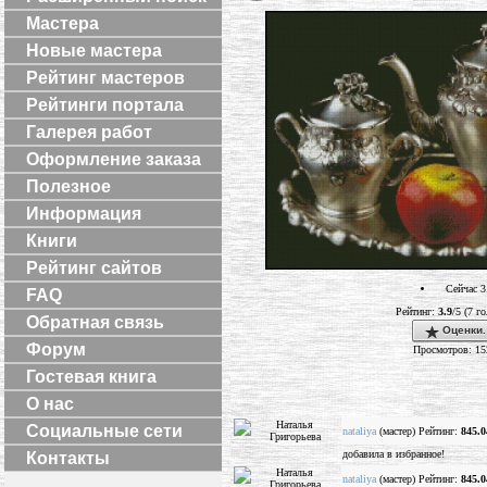
Мастера
Новые мастера
Рейтинг мастеров
Рейтинги портала
Галерея работ
Оформление заказа
Полезное
Информация
Книги
Рейтинг сайтов
Сейчас 3
FAQ
Рейтинг:
3.9
/5 (7 г
Обратная связь
Оценки.
Форум
Просмотров: 15
Гостевая книга
О нас
Социальные сети
nataliya
(мастер) Рейтинг:
845.0
добавила в избранное!
Контакты
nataliya
(мастер) Рейтинг:
845.0