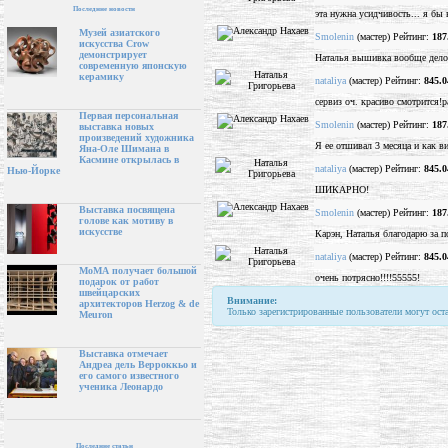
Последние новости
эта нужна усидчивость... я бы 
Музей азиатского
Smolenin
(мастер) Рейтинг:
187
искусства Crow
демонстрирует
Наталья вышивка вообще дело 
современную японскую
керамику
nataliya
(мастер) Рейтинг:
845.0
сервиз оч. красиво смотрится!р
Первая персональная
Smolenin
(мастер) Рейтинг:
187
выставка новых
произведений художника
Я ее отшивал 3 месяца и как в
Яна-Оле Шимана в
Касмине открылась в
nataliya
(мастер) Рейтинг:
845.0
Нью-Йорке
ШИКАРНО!
Выставка посвящена
Smolenin
(мастер) Рейтинг:
187
голове как мотиву в
искусстве
Карэн, Наталья благодарю за п
nataliya
(мастер) Рейтинг:
845.0
МоМА получает большой
очень потрясно!!!!55555!
подарок от работ
швейцарских
Внимание:
архитекторов Herzog & de
Только зарегистрированные пользователи могут ост
Meuron
Выставка отмечает
Андреа дель Верроккьо и
его самого известного
ученика Леонардо
Последние статьи