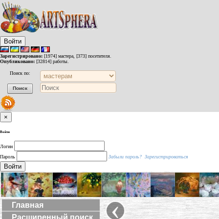
Войти
Зарегистрировано:
[1974] мастера, [373] посетителя.
Опубликовано:
[32814] работы.
Поиск по:
×
Войти
Логин
Пароль
Забыли пароль?
Зарегистрироваться
Войти
‹
Главная
Расширенный поиск