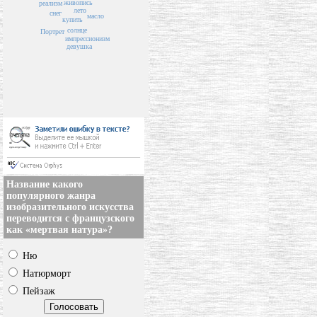
живопись
реализм
лето
снег
масло
купить
солнце
Портрет
импрессионизм
девушка
Название какого
популярного жанра
изобразительного искусства
переводится с французского
как «мертвая натура»?
Ню
Натюрморт
Пейзаж