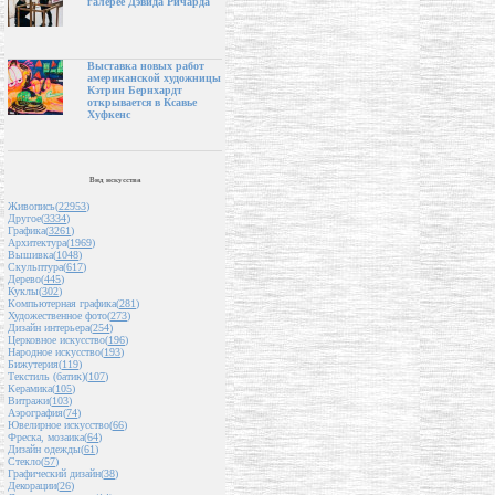
галерее Дэвида Ричарда
Выставка новых работ
американской художницы
Кэтрин Бернхардт
открывается в Ксавье
Хуфкенс
Вид искусства
Живопись(
22953
)
Другое(
3334
)
Графика(
3261
)
Архитектура(
1969
)
Вышивка(
1048
)
Скульптура(
617
)
Дерево(
445
)
Куклы(
302
)
Компьютерная графика(
281
)
Художественное фото(
273
)
Дизайн интерьера(
254
)
Церковное искусство(
196
)
Народное искусство(
193
)
Бижутерия(
119
)
Текстиль (батик)(
107
)
Керамика(
105
)
Витражи(
103
)
Аэрография(
74
)
Ювелирное искусство(
66
)
Фреска, мозаика(
64
)
Дизайн одежды(
61
)
Стекло(
57
)
Графический дизайн(
38
)
Декорации(
26
)