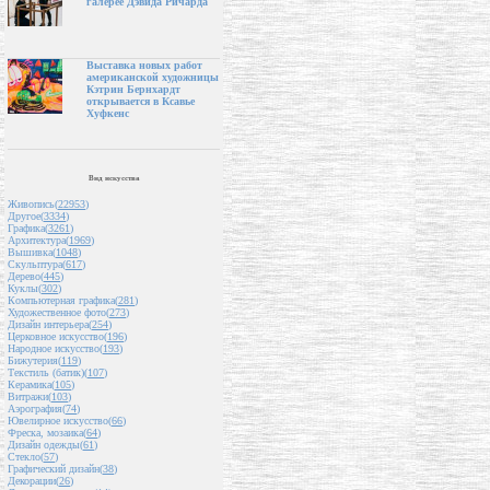
галерее Дэвида Ричарда
Выставка новых работ
американской художницы
Кэтрин Бернхардт
открывается в Ксавье
Хуфкенс
Вид искусства
Живопись(
22953
)
Другое(
3334
)
Графика(
3261
)
Архитектура(
1969
)
Вышивка(
1048
)
Скульптура(
617
)
Дерево(
445
)
Куклы(
302
)
Компьютерная графика(
281
)
Художественное фото(
273
)
Дизайн интерьера(
254
)
Церковное искусство(
196
)
Народное искусство(
193
)
Бижутерия(
119
)
Текстиль (батик)(
107
)
Керамика(
105
)
Витражи(
103
)
Аэрография(
74
)
Ювелирное искусство(
66
)
Фреска, мозаика(
64
)
Дизайн одежды(
61
)
Стекло(
57
)
Графический дизайн(
38
)
Декорации(
26
)