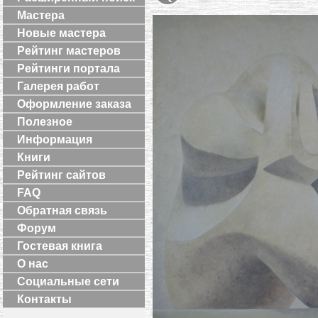
Мастера
Новые мастера
Рейтинг мастеров
Рейтинги портала
Галерея работ
Оформление заказа
Полезное
Информация
Книги
Рейтинг сайтов
FAQ
Обратная связь
Форум
Гостевая книга
О нас
Социальные сети
Контакты