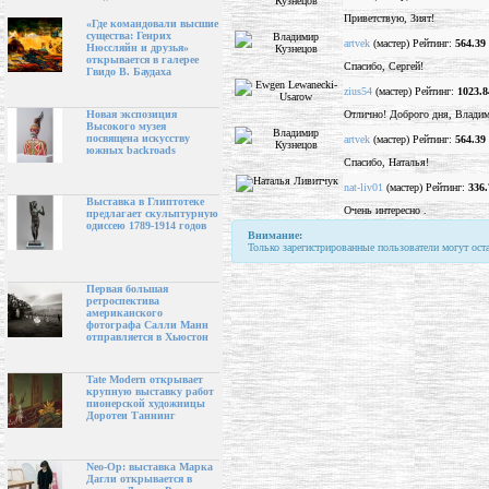
Приветствую, Зият!
«Где командовали высшие
существа: Генрих
artvek
(мастер) Рейтинг:
564.39
Нюссляйн и друзья»
открывается в галерее
Спасибо, Сергей!
Гвидо В. Баудаха
zius54
(мастер) Рейтинг:
1023.8
Отлично! Доброго дня, Владим
Новая экспозиция
Высокого музея
посвящена искусству
artvek
(мастер) Рейтинг:
564.39
южных backroads
Спасибо, Наталья!
nat-liv01
(мастер) Рейтинг:
336.
Выставка в Глиптотеке
Очень интересно .
предлагает скульптурную
одиссею 1789-1914 годов
Внимание:
Только зарегистрированные пользователи могут ост
Первая большая
ретроспектива
американского
фотографа Салли Манн
отправляется в Хьюстон
Tate Modern открывает
крупную выставку работ
пионерской художницы
Доротеи Таннинг
Neo-Op: выставка Марка
Дагли открывается в