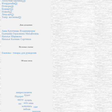
Лоскутная картина(
14
)
Флордизайн(
9
)
Пэчворк(
4
)
Бодиарт(
3
)
Плакат(
2
)
Ленд-арт(
2
)
Театр. костюмы(
0
)
День рождения
Анна Крупченко Владимировна
Екатерина Герасимова Михайловна
Наталья Шарикова
Наталья Каленик Сергеевна
Полезные ссылки
Ежевика - товары для рукоделия
Облако тегов
импрессионизм
букет
Портрет
масло
купить
лето
зима
лес
живопись
снег
пейзаж
реализм