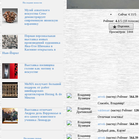
Последние новости
Музей азиатского
искусства Crow
Сейчас 4.11/5
демонстрирует
современную японскую
Рейтинг:
4.1
/5 (18 голосов)
керамику
Оценки.
Просмотров: 1444
Первая персональная
выставка новых
произведений художника
Яна-Оле Шимана в
Касмине открылась в
Нью-Йорке
Выставка посвящена
голове как мотиву в
искусстве
МоМА получает большой
подарок от работ
швейцарских
архитекторов Herzog & de
artvek
(мастер) Рейтинг:
564.39
Meuron
Спасибо, Владимир!
Выставка отмечает
valdemart
(мастер) Рейтинг:
120
Андреа дель Верроккьо и
его самого известного
Отличная пластика!
ученика Леонардо
artvek
(мастер) Рейтинг:
564.39
Добрый день, Карэн!
artvek
(мастер) Рейтинг:
564.39
Последние статьи