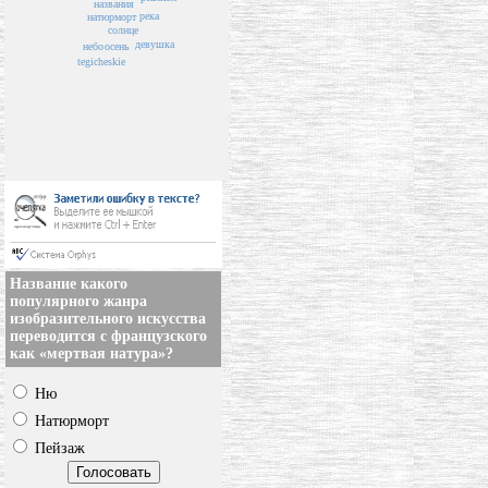
названия
река
натюрморт
солнце
девушка
небо
осень
tegicheskie
Название какого
популярного жанра
изобразительного искусства
переводится с французского
как «мертвая натура»?
Ню
Натюрморт
Пейзаж