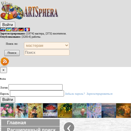
Войти
Зарегистрировано:
[1974] мастера, [373] посетителя.
Опубликовано:
[32814] работы.
Поиск по:
×
Войти
Логин
Пароль
Забыли пароль?
Зарегистрироваться
Войти
‹
Главная
Расширенный поиск