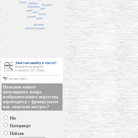
букет
пейзаж
Портрет
живопись
снег
зима
лето
масло
купить
небо
реализм
импрессионизм
Название какого
популярного жанра
изобразительного искусства
переводится с французского
как «мертвая натура»?
Ню
Натюрморт
Пейзаж