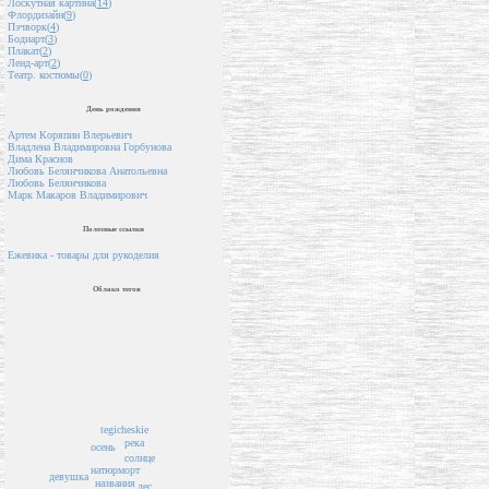
Лоскутная картина(
14
)
Флордизайн(
9
)
Пэчворк(
4
)
Бодиарт(
3
)
Плакат(
2
)
Ленд-арт(
2
)
Театр. костюмы(
0
)
День рождения
Артем Коряпин Влерьевич
Владлена Владимировна Горбунова
Дима Краснов
Любовь Белянчикова Анатольевна
Любовь Белянчикова
Марк Макаров Владимирович
Полезные ссылки
Ежевика - товары для рукоделия
Облако тегов
tegicheskie
река
осень
солнце
натюрморт
девушка
названия
лес