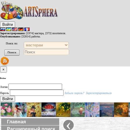
Войти
Зарегистрировано:
[1974] мастера, [373] посетителя.
Опубликовано:
[32814] работы.
Поиск по:
×
Войти
Логин
Пароль
Забыли пароль?
Зарегистрироваться
Войти
‹
Главная
Расширенный поиск