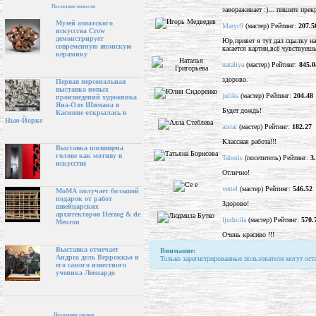
Последние новости
завораживает :)... пишите пре
Музей азиатского
Maryc9
(мастер) Рейтинг:
207.5
искусства Crow
демонстрирует
Юр,привет я тут дал сцылку на
современную японскую
касается картин,всё чувствуеш
керамику
nataliya
(мастер) Рейтинг:
845.0
здорово.
Первая персональная
выставка новых
juliks
(мастер) Рейтинг:
204.48
произведений художника
Яна-Оле Шимана в
Будет дождь!
Касмине открылась в
Нью-Йорке
aistai
(мастер) Рейтинг:
182.27
Классная работа!!!
Выставка посвящена
голове как мотиву в
Taboris
(посетитель) Рейтинг:
3
искусстве
Отлично!
vettel
(мастер) Рейтинг:
546.52
МоМА получает большой
подарок от работ
Здорово!
швейцарских
архитекторов Herzog & de
ljudmila
(мастер) Рейтинг:
570.
Meuron
Очень красиво !!!
Выставка отмечает
Внимание:
Андреа дель Верроккьо и
Только зарегистрированные пользователи могут ост
его самого известного
ученика Леонардо
Последние статьи