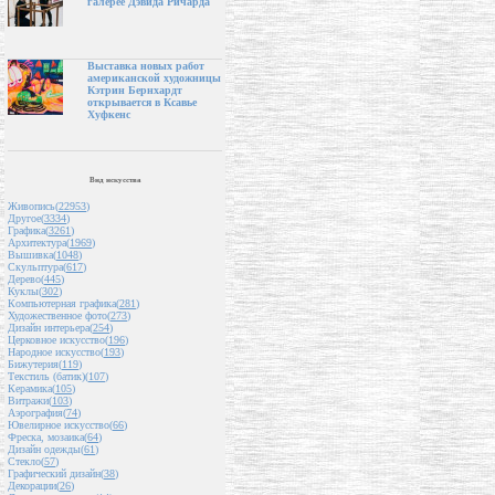
галерее Дэвида Ричарда
Выставка новых работ
американской художницы
Кэтрин Бернхардт
открывается в Ксавье
Хуфкенс
Вид искусства
Живопись(
22953
)
Другое(
3334
)
Графика(
3261
)
Архитектура(
1969
)
Вышивка(
1048
)
Скульптура(
617
)
Дерево(
445
)
Куклы(
302
)
Компьютерная графика(
281
)
Художественное фото(
273
)
Дизайн интерьера(
254
)
Церковное искусство(
196
)
Народное искусство(
193
)
Бижутерия(
119
)
Текстиль (батик)(
107
)
Керамика(
105
)
Витражи(
103
)
Аэрография(
74
)
Ювелирное искусство(
66
)
Фреска, мозаика(
64
)
Дизайн одежды(
61
)
Стекло(
57
)
Графический дизайн(
38
)
Декорации(
26
)