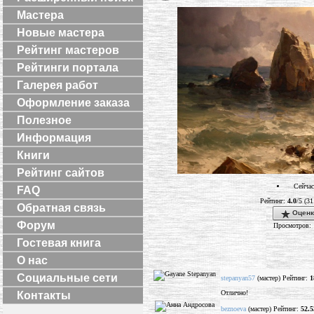
Мастера
Новые мастера
Рейтинг мастеров
Рейтинги портала
Галерея работ
Оформление заказа
Полезное
Информация
Книги
Рейтинг сайтов
Сейчас
FAQ
Рейтинг:
4.0
/5 (31
Обратная связь
Оценк
Форум
Просмотров: 
Гостевая книга
О нас
Социальные сети
stepanyan57
(мастер) Рейтинг:
1
Отлично!
Контакты
beznoeva
(мастер) Рейтинг:
52.5