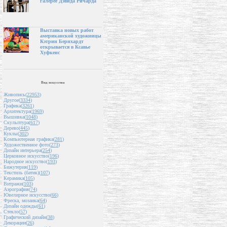
галерее Дэвида Ричарда
Выставка новых работ
американской художницы
Кэтрин Бернхардт
открывается в Ксавье
Хуфкенс
Вид искусства
Живопись(
22953
)
Другое(
3334
)
Графика(
3261
)
Архитектура(
1969
)
Вышивка(
1048
)
Скульптура(
617
)
Дерево(
445
)
Куклы(
302
)
Компьютерная графика(
281
)
Художественное фото(
273
)
Дизайн интерьера(
254
)
Церковное искусство(
196
)
Народное искусство(
193
)
Бижутерия(
119
)
Текстиль (батик)(
107
)
Керамика(
105
)
Витражи(
103
)
Аэрография(
74
)
Ювелирное искусство(
66
)
Фреска, мозаика(
64
)
Дизайн одежды(
61
)
Стекло(
57
)
Графический дизайн(
38
)
Декорации(
26
)