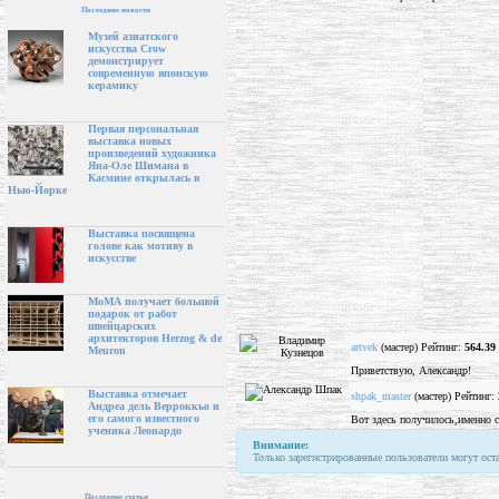
Последние новости
Музей азиатского
искусства Crow
демонстрирует
современную японскую
керамику
Первая персональная
выставка новых
произведений художника
Яна-Оле Шимана в
Касмине открылась в
Нью-Йорке
Выставка посвящена
голове как мотиву в
искусстве
МоМА получает большой
подарок от работ
швейцарских
архитекторов Herzog & de
artvek
(мастер) Рейтинг:
564.39
Meuron
Приветствую, Александр!
Выставка отмечает
shpak_master
(мастер) Рейтинг:
Андреа дель Верроккьо и
его самого известного
Вот здесь получилось,именно с
ученика Леонардо
Внимание:
Только зарегистрированные пользователи могут ост
Последние статьи