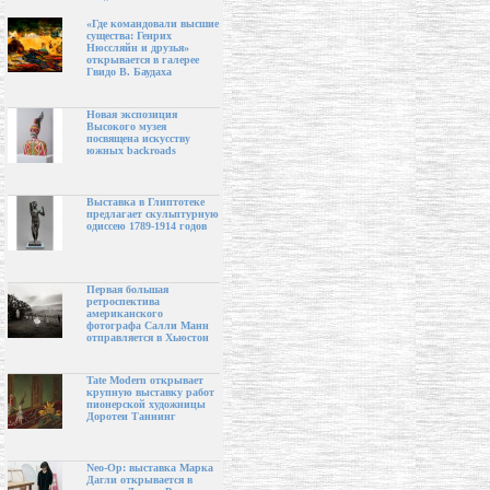
«Где командовали высшие
существа: Генрих
Нюссляйн и друзья»
открывается в галерее
Гвидо В. Баудаха
Новая экспозиция
Высокого музея
посвящена искусству
южных backroads
Выставка в Глиптотеке
предлагает скульптурную
одиссею 1789-1914 годов
Первая большая
ретроспектива
американского
фотографа Салли Манн
отправляется в Хьюстон
Tate Modern открывает
крупную выставку работ
пионерской художницы
Доротеи Таннинг
Neo-Op: выставка Марка
Дагли открывается в