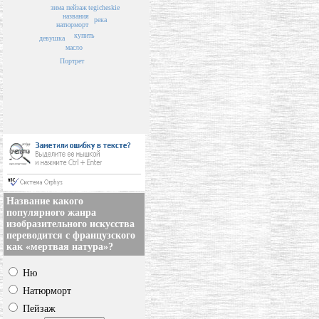
tegicheskie
пейзаж
зима
названия
река
натюрморт
купить
девушка
масло
Портрет
Название какого
популярного жанра
изобразительного искусства
переводится с французского
как «мертвая натура»?
Ню
Натюрморт
Пейзаж