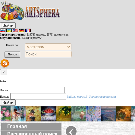
Войти
Зарегистрировано:
[1974] мастера, [373] посетителя.
Опубликовано:
[32814] работы.
Поиск по:
×
Войти
Логин
Пароль
Забыли пароль?
Зарегистрироваться
Войти
‹
Главная
Расширенный поиск