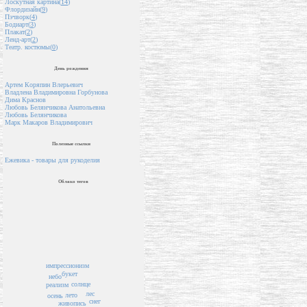
Лоскутная картина(
14
)
Флордизайн(
9
)
Пэчворк(
4
)
Бодиарт(
3
)
Плакат(
2
)
Ленд-арт(
2
)
Театр. костюмы(
0
)
День рождения
Артем Коряпин Влерьевич
Владлена Владимировна Горбунова
Дима Краснов
Любовь Белянчикова Анатольевна
Любовь Белянчикова
Марк Макаров Владимирович
Полезные ссылки
Ежевика - товары для рукоделия
Облако тегов
импрессионизм
букет
небо
солнце
реализм
лес
лето
осень
снег
живопись