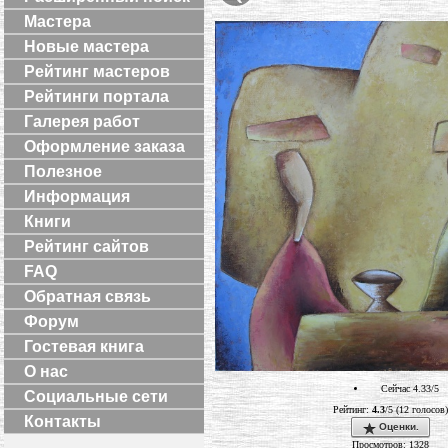
Мастера
Новые мастера
Рейтинг мастеров
Рейтинги портала
Галерея работ
Оформление заказа
Полезное
Информация
Книги
Рейтинг сайтов
FAQ
Обратная связь
Форум
Гостевая книга
О нас
Сейчас 4.33/5
Социальные сети
Рейтинг:
4.3
/5 (12 голосов)
Контакты
Оценки.
Просмотров: 1328