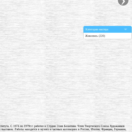
Категории мастера
Живопись (220)
нститута. С 1974 по 1979г.г. работал в Студии Элия Белютина. Член Творческого Союза Художников
ыставок. Работы находятся в музеях и частных коллекциях в России, Италии, Франции, Германии,