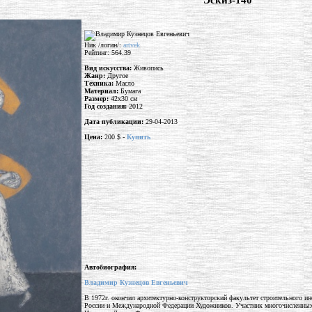
"Эскиз-140"
Ник /логин/:
artvek
Рейтинг: 564.39
Вид искусства:
Живопись
Жанр:
Другое
Техника:
Масло
Материал:
Бумага
Размер:
42x30 см
Год создания:
2012
Дата публикации:
29-04-2013
Цена:
200 $ -
Купить
Автобиография:
Владимир Кузнецов Евгеньевич
В 1972г. окончил архитектурно-конструкторский факультет строительного и
России и Международной Федерации Художников. Участник многочисленных в