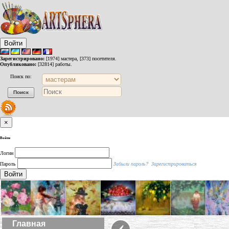
Войти
Зарегистрировано:
[1974] мастера, [373] посетителя.
Опубликовано:
[32814] работы.
Поиск по:
×
Войти
Логин
Пароль
Забыли пароль?
Зарегистрироваться
Войти
‹
Главная