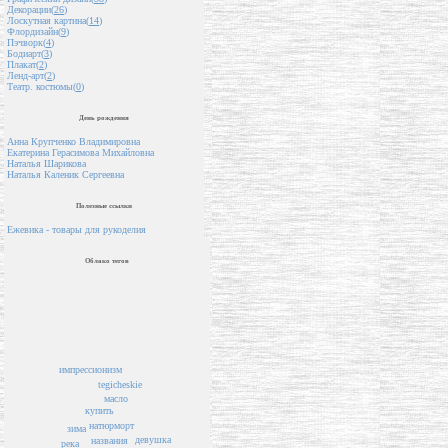
Декорации(
26
)
Лоскутная картина(
14
)
Флордизайн(
9
)
Пэчворк(
4
)
Бодиарт(
3
)
Плакат(
2
)
Ленд-арт(
2
)
Театр. костюмы(
0
)
День рождения
Анна Крупченко Владимировна
Екатерина Герасимова Михайловна
Наталья Шарикова
Наталья Каленик Сергеевна
Полезные ссылки
Ежевика - товары для рукоделия
Облако тегов
импрессионизм
tegicheskie
масло
купить
натюрморт
зима
девушка
названия
река