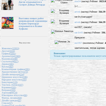
zius54
(мастер) Рейтинг:
1023.8
Дагли открывается в
галерее Дэвида Ричарда
5+!.....
artvek
(мастер) Рейтинг:
564.39
nat-liv,благодарю!
Выставка новых работ
американской художницы
artvek
(мастер) Рейтинг:
564.39
Кэтрин Бернхардт
открывается в Ксавье
eni1957, спасибо!
Хуфкенс
nat-liv01
(мастер) Рейтинг:
336.
Прекрасно .
eni1957
(посетитель) Рейтинг:
4
Вид искусства
замечательная, теплая картина
Живопись(
22953
)
Другое(
3334
)
Внимание:
Графика(
3261
)
Только зарегистрированные пользователи могут ост
Архитектура(
1969
)
Вышивка(
1048
)
Скульптура(
617
)
Дерево(
445
)
Куклы(
302
)
Компьютерная графика(
281
)
Художественное фото(
273
)
Дизайн интерьера(
254
)
Церковное искусство(
196
)
Народное искусство(
193
)
Бижутерия(
119
)
Текстиль (батик)(
107
)
Керамика(
105
)
Витражи(
103
)
Аэрография(
74
)
Ювелирное искусство(
66
)
Фреска, мозаика(
64
)
Дизайн одежды(
61
)
Стекло(
57
)
Графический дизайн(
38
)