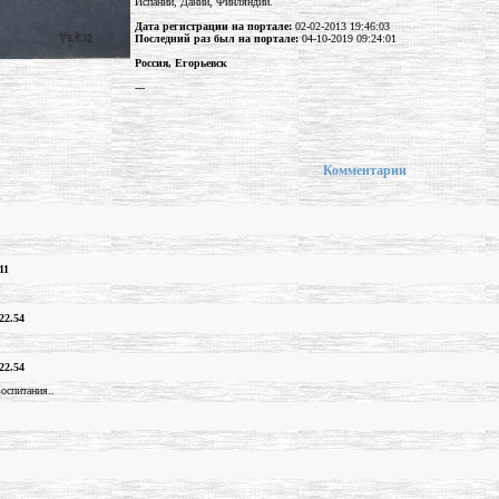
Испании, Дании, Финляндии.
Дата регистрации на портале:
02-02-2013 19:46:03
Последний раз был на портале:
04-10-2019 09:24:01
Россия, Егорьевск
---
Комментарии
11
22.54
22.54
воспитания..