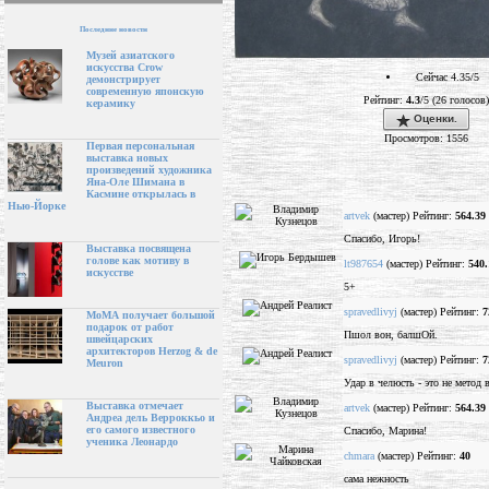
Последние новости
Музей азиатского
искусства Crow
Сейчас 4.35/5
демонстрирует
современную японскую
Рейтинг:
4.3
/5 (26 голосов)
керамику
Оценки.
Просмотров: 1556
Первая персональная
выставка новых
произведений художника
Яна-Оле Шимана в
Касмине открылась в
Нью-Йорке
artvek
(мастер) Рейтинг:
564.39
Спасибо, Игорь!
Выставка посвящена
голове как мотиву в
lt987654
(мастер) Рейтинг:
540.
искусстве
5+
spravedlivyj
(мастер) Рейтинг:
7
МоМА получает большой
подарок от работ
Пшол вон, балшОй.
швейцарских
архитекторов Herzog & de
spravedlivyj
(мастер) Рейтинг:
7
Meuron
Удар в челюсть - это не метод 
Выставка отмечает
artvek
(мастер) Рейтинг:
564.39
Андреа дель Верроккьо и
его самого известного
Спасибо, Марина!
ученика Леонардо
chmara
(мастер) Рейтинг:
40
сама нежность