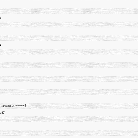
4
4
нь нравиться.+++++5
2.97