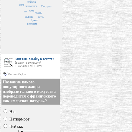
пейзаж
снег
живопись
Портрет
лето
лес
осень
солнце
небо
букет
реализм
Название какого
популярного жанра
изобразительного искусства
переводится с французского
как «мертвая натура»?
Ню
Натюрморт
Пейзаж