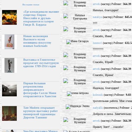
artvek
(мастер) Рейтинг:
564.39
Последние статьи
Наталья, благодарю!
«Где командовали высшие
существа: Генрих
nataliya
(мастер) Рейтинг:
845.0
Нюссляйн и друзья»
открывается в галерее
!!!!!
Гвидо В. Баудаха
artvek
(мастер) Рейтинг:
564.39
Спасибо, Инна!
Новая экспозиция
Высокого музея
посвящена искусству
lunmo1
(мастер) Рейтинг:
632.5
южных backroads
!!!!!!!!!!!!
artvek
(мастер) Рейтинг:
564.39
Выставка в Глиптотеке
Спасибо, Юрий!
предлагает скульптурную
одиссею 1789-1914 годов
artvek
(мастер) Рейтинг:
564.39
Спасибо, Ирина!
artvek
(мастер) Рейтинг:
564.39
Первая большая
ретроспектива
Надежда, благодарю!
американского
фотографа Салли Манн
kolesnik
(мастер) Рейтинг:
9.83
отправляется в Хьюстон
трогательная работа. Мне оче
nadyaEk
(посетитель) Рейтинг:
Tate Modern открывает
крупную выставку работ
Доброта и ласка. Замечательно
пионерской художницы
Доротеи Таннинг
artvek
(мастер) Рейтинг:
564.39
Привет, Зият! ...спасибо!
Neo-Op: выставка Марка