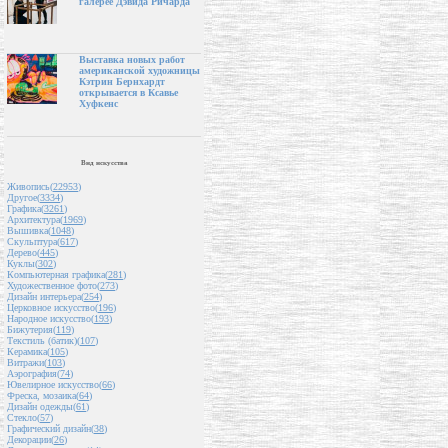
галерее Дэвида Ричарда
Выставка новых работ
американской художницы
Кэтрин Бернхардт
открывается в Ксавье
Хуфкенс
Вид искусства
Живопись(
22953
)
Другое(
3334
)
Графика(
3261
)
Архитектура(
1969
)
Вышивка(
1048
)
Скульптура(
617
)
Дерево(
445
)
Куклы(
302
)
Компьютерная графика(
281
)
Художественное фото(
273
)
Дизайн интерьера(
254
)
Церковное искусство(
196
)
Народное искусство(
193
)
Бижутерия(
119
)
Текстиль (батик)(
107
)
Керамика(
105
)
Витражи(
103
)
Аэрография(
74
)
Ювелирное искусство(
66
)
Фреска, мозаика(
64
)
Дизайн одежды(
61
)
Стекло(
57
)
Графический дизайн(
38
)
Декорации(
26
)