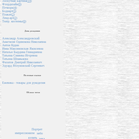
Лоскутная картина(
14
)
Флордизайн(
9
)
Пэчворк(
4
)
Бодиарт(
3
)
Плакат(
2
)
Ленд-арт(
2
)
Театр. костюмы(
0
)
День рождения
Александр Александровский
Анастасия Одинокова Николаевна
Антон Кудин
Инна Максимовская Яковлевна
Наталья Бырдина Геннадиевна
Татьяна Синяева Игоревна
Татьяна Шпанькова
Филатов Дмитрий Николаевич
Эдуард Яблуновский Сергеевич
Полезные ссылки
Ежевика - товары для рукоделия
Облако тегов
Портрет
импрессионизм
небо
купить
река