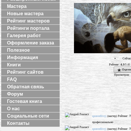
Мастера
Новые мастера
Рейтинг мастеров
Рейтинги портала
Галерея работ
Оформление заказа
Полезное
Информация
Сейчас
Книги
Рейтинг:
4.3
/5 (6
Оценк
Рейтинг сайтов
Просмотров: 
FAQ
Обратная связь
Форум
Гостевая книга
О нас
Социальные сети
spravedlivyj
(мастер) Рейтинг:
7
профессионально
Контакты
spravedlivyj
(мастер) Рейтинг:
7