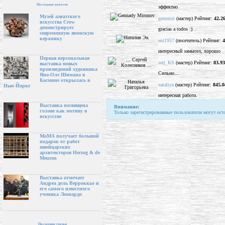
Последние новости
эффектно
Музей азиатского
gennmir
(мастер) Рейтинг:
42.2
искусства Crow
демонстрирует
gracias a todos :)
современную японскую
керамику
eni1957
(посетитель) Рейтинг:
4
интересный замысел, хорошо
Первая персональная
serj_KS
(мастер) Рейтинг:
83.93
выставка новых
произведений художника
Сильно...
Яна-Оле Шимана в
Касмине открылась в
nataliya
(мастер) Рейтинг:
845.0
Нью-Йорке
интересная работа.
Выставка посвящена
Внимание:
голове как мотиву в
Только зарегистрированные пользователи могут ост
искусстве
МоМА получает большой
подарок от работ
швейцарских
архитекторов Herzog & de
Meuron
Выставка отмечает
Андреа дель Верроккьо и
его самого известного
ученика Леонардо
Последние статьи