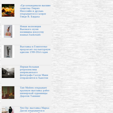
«Где командовали высшие
существа: Генрих
Нюссляйн и друзья»
открывается в галерее
Гвидо В. Баудаха
Новая экспозиция
Высокого музея
посвящена искусству
южных backroads
Выставка в Глиптотеке
предлагает скульптурную
одиссею 1789-1914 годов
Первая большая
ретроспектива
американского
фотографа Салли Манн
отправляется в Хьюстон
Tate Modern открывает
крупную выставку работ
пионерской художницы
Доротеи Таннинг
Neo-Op: выставка Марка
Дагли открывается в