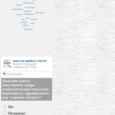
натюрморт
букет
живопись
tegicheskie
пейзаж
девушка
названия
масло
лето
осень
лес
солнце
снег
зима
реализм
Название какого
популярного жанра
изобразительного искусства
переводится с французского
как «мертвая натура»?
Ню
Натюрморт