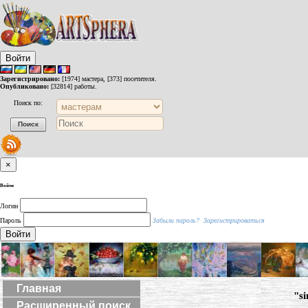
Войти
Зарегистрировано:
[1974] мастера, [373] посетителя.
Опубликовано:
[32814] работы.
Поиск по:
×
Войти
Логин
Пароль
Забыли пароль?
Зарегистрироваться
Войти
Главная
"si
Расширенный поиск