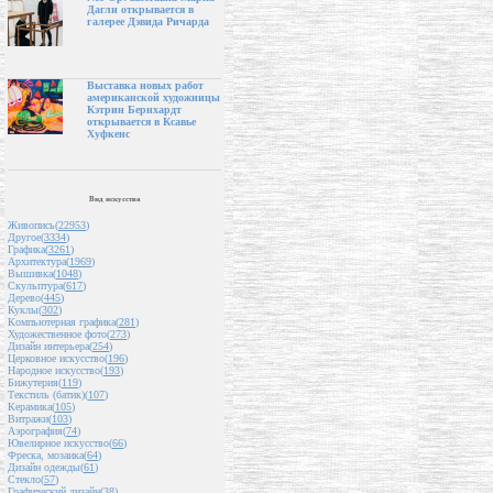
Дагли открывается в
галерее Дэвида Ричарда
Выставка новых работ
американской художницы
Кэтрин Бернхардт
открывается в Ксавье
Хуфкенс
Вид искусства
Живопись(
22953
)
Другое(
3334
)
Графика(
3261
)
Архитектура(
1969
)
Вышивка(
1048
)
Скульптура(
617
)
Дерево(
445
)
Куклы(
302
)
Компьютерная графика(
281
)
Художественное фото(
273
)
Дизайн интерьера(
254
)
Церковное искусство(
196
)
Народное искусство(
193
)
Бижутерия(
119
)
Текстиль (батик)(
107
)
Керамика(
105
)
Витражи(
103
)
Аэрография(
74
)
Ювелирное искусство(
66
)
Фреска, мозаика(
64
)
Дизайн одежды(
61
)
Стекло(
57
)
Графический дизайн(
38
)