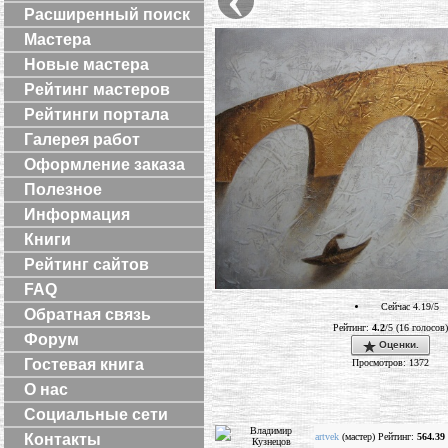
Расширенный поиск
Мастера
Новые мастера
Рейтинг мастеров
Рейтинги портала
Галерея работ
Оформление заказа
Полезное
Информация
Книги
Рейтинг сайтов
FAQ
Сейчас 4.19/5
Обратная связь
Рейтинг:
4.2
/5 (16 голосов)
Форум
Оценки.
Гостевая книга
Просмотров: 1372
О нас
Социальные сети
artvek
(мастер) Рейтинг:
564.39
Контакты