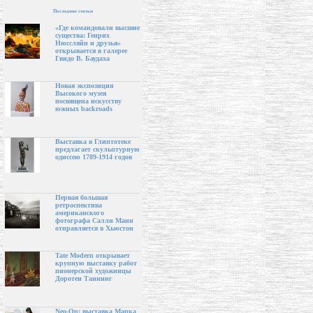
Последние статьи
«Где командовали высшие
существа: Генрих
Нюссляйн и друзья»
открывается в галерее
Гвидо В. Баудаха
Новая экспозиция
Высокого музея
посвящена искусству
южных backroads
Выставка в Глиптотеке
предлагает скульптурную
одиссею 1789-1914 годов
Первая большая
ретроспектива
американского
фотографа Салли Манн
отправляется в Хьюстон
Tate Modern открывает
крупную выставку работ
пионерской художницы
Доротеи Таннинг
Neo-Op: выставка Марка