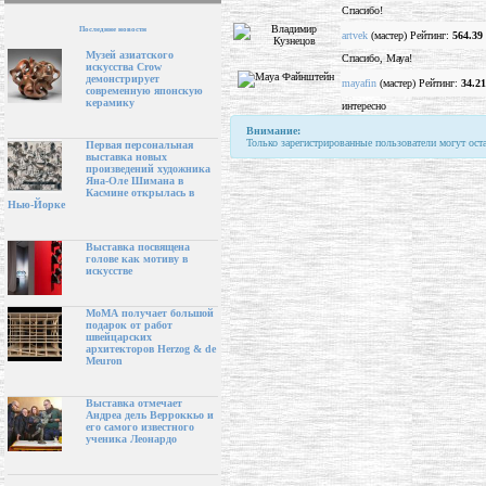
Спасибо!
Последние новости
artvek
(мастер) Рейтинг:
564.39
Музей азиатского
Спасибо, Мауа!
искусства Crow
демонстрирует
mayafin
(мастер) Рейтинг:
34.21
современную японскую
керамику
интересно
Внимание:
Только зарегистрированные пользователи могут ост
Первая персональная
выставка новых
произведений художника
Яна-Оле Шимана в
Касмине открылась в
Нью-Йорке
Выставка посвящена
голове как мотиву в
искусстве
МоМА получает большой
подарок от работ
швейцарских
архитекторов Herzog & de
Meuron
Выставка отмечает
Андреа дель Верроккьо и
его самого известного
ученика Леонардо