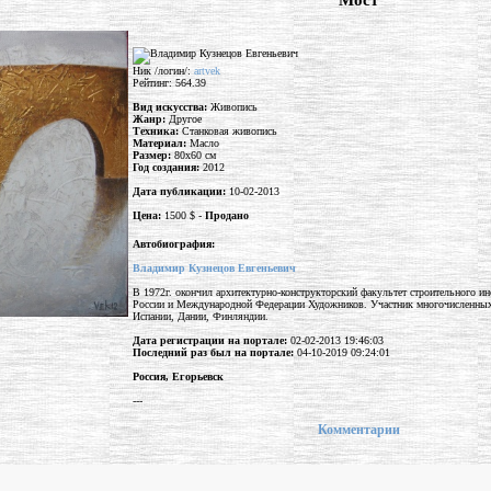
"Мост"
Ник /логин/:
artvek
Рейтинг: 564.39
Вид искусства:
Живопись
Жанр:
Другое
Техника:
Станковая живопись
Материал:
Масло
Размер:
80x60 см
Год создания:
2012
Дата публикации:
10-02-2013
Цена:
1500 $ -
Продано
Автобиография:
Владимир Кузнецов Евгеньевич
В 1972г. окончил архитектурно-конструкторский факультет строительного и
России и Международной Федерации Художников. Участник многочисленных в
Испании, Дании, Финляндии.
Дата регистрации на портале:
02-02-2013 19:46:03
Последний раз был на портале:
04-10-2019 09:24:01
Россия, Егорьевск
---
Комментарии