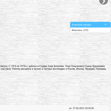
Категории мастера
Живопись (220)
нститута. С 1974 по 1979г.г. работал в Студии Элия Белютина. Член Творческого Союза Художников
ыставок. Работы находятся в музеях и частных коллекциях в России, Италии, Франции, Германии,
от: 27-02-2013 18:56:05