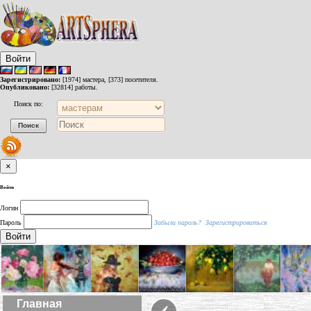
Войти
Зарегистрировано:
[1974] мастера, [373] посетителя.
Опубликовано:
[32814] работы.
Поиск по:
×
Войти
Логин
Пароль
Забыли пароль?
Зарегистрироваться
Войти
‹
Главная