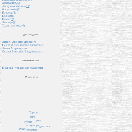
Декорации(
26
)
Лоскутная картина(
14
)
Флордизайн(
9
)
Пэчворк(
4
)
Бодиарт(
3
)
Плакат(
2
)
Ленд-арт(
2
)
Театр. костюмы(
0
)
День рождения
Андрей Аксютин Игоревич
Гульшат Гузельбаева Талгатовна
Лилия Мирашурова
Оксана Винтонив Владимировна
Полезные ссылки
Ежевика - товары для рукоделия
Облако тегов
Портрет
снег
река
купить
натюрморт
девушка
букет
названия