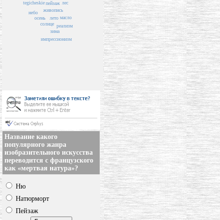
tegicheskie
лес
пейзаж
живопись
небо
масло
лето
осень
солнце
реализм
зима
импрессионизм
Название какого
популярного жанра
изобразительного искусства
переводится с французского
как «мертвая натура»?
Ню
Натюрморт
Пейзаж