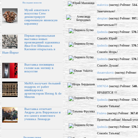
Последние новости
malovica
(мастер) Рейтинг:
514.
Музей азиатского
Замечательно!
искусства Crow
демонстрирует
alexplast
(мастер) Рейтинг:
997.
современную японскую
керамику
Замечательно!!!
ljudmila
(мастер) Рейтинг:
570.
Первая персональная
Спасибо Юрий!
выставка новых
произведений художника
ljudmila
(мастер) Рейтинг:
570.
Яна-Оле Шимана в
Касмине открылась в
Спасибо Игорь!
Нью-Йорке
ljudmila
(мастер) Рейтинг:
570.
Выставка посвящена
Спасибо Душан!
голове как мотиву в
искусстве
dusanvukovic
(мастер) Рейтинг:
шикарно!!!!!!!!!!!!!!!
МоМА получает большой
lt987654
(мастер) Рейтинг:
540.
подарок от работ
швейцарских
НРАВИТСЯ !!!
архитекторов Herzog & de
Meuron
ljudmila
(мастер) Рейтинг:
570.
Спасибо Татьяна!
Выставка отмечает
Андреа дель Верроккьо и
Fruleva
(мастер) Рейтинг:
367.6
его самого известного
ученика Леонардо
Приятный пейзаж! Милый угол
ljudmila
(мастер) Рейтинг:
570.
Спасибо Татьяна!
Последние статьи