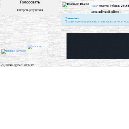
ivanov
(мастер) Рейтинг:
284.68
Смотреть результаты
Изящный такой пейзаж !
Внимание:
Только зарегистрированные пользователи могут ост
(c) Дизайн-група "Dolphins"