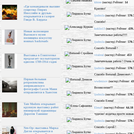
khtree
(мастер) Рейтинг:
14
«Где командовали высшие
Красиво!
существа: Генрих
Нюссляйн и друзья»
ljudmila
(мастер) Рейтинг:
570.
открывается в галерее
Гвидо В. Баудаха
Спасибо!
kuklin13
(мастер) Рейтинг:
439.
Новая экспозиция
Высокого музея
Замечательные работы!!!!!
посвящена искусству
южных backroads
ljudmila
(мастер) Рейтинг:
570.
Спасибо Виталий !
vitalreal
(мастер) Рейтинг:
453
Выставка в Глиптотеке
предлагает скульптурную
Замечательная работа ! Очень 
одиссею 1789-1914 годов
ljudmila
(мастер) Рейтинг:
570.
Спасибо Виталий Денисович !
Первая большая
wwdenisov
(мастер) Рейтинг:
43
ретроспектива
американского
Великолепие!!!
фотографа Салли Манн
отправляется в Хьюстон
ljudmila
(мастер) Рейтинг:
570.
Спасибо Елена!
Tate Modern открывает
крупную выставку работ
ElenaV
(мастер) Рейтинг:
64.18
пионерской художницы
чудесно! водичка просто живая!
Доротеи Таннинг
ljudmila
(мастер) Рейтинг:
570.
Спасибо Сергей !
Neo-Op: выставка Марка
Дагли открывается в
ljudmila
(мастер) Рейтинг:
570.