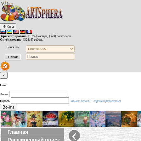
Войти
Зарегистрировано:
[1974] мастера, [373] посетителя.
Опубликовано:
[32814] работы.
Поиск по:
×
Войти
Логин
Пароль
Забыли пароль?
Зарегистрироваться
Войти
‹
Главная
Расширенный поиск