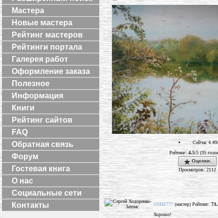
Мастера
Новые мастера
Рейтинг мастеров
Рейтинги портала
Галерея работ
Оформление заказа
Полезное
Информация
Книги
Рейтинг сайтов
FAQ
Сейчас 4.49
Обратная связь
Рейтинг:
4.5
/5 (35 голо
Форум
Оценки.
Гостевая книга
Просмотров: 2112
О нас
Социальные сети
Контакты
SNHZ777
(мастер) Рейтинг:
73.
Хорошо!