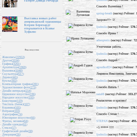
галерее Дэвида Ричарда
Спасибо Валентина !
spring-breath
(мастер) Рейтинг:
Выставка новых работ
Здорово!!!+ 5!
американской художницы
Кэтрин Бернхардт
ljudmila
(мастер) Рейтинг:
570.
открывается в Ксавье
Хуфкенс
Спасибо Ирина !
arheopterix
(мастер) Рейтинг:
72
Утонченная работа...
Вид искусства
ljudmila
(мастер) Рейтинг:
570.
Живопись(
22953
)
Спасибо Андрей !
Другое(
3334
)
Графика(
3261
)
agoudkoff24
(мастер) Рейтинг:
7
Архитектура(
1969
)
Вышивка(
1048
)
Людмила Николаевна, Замечател
Скульптура(
617
)
Дерево(
445
)
ljudmila
(мастер) Рейтинг:
570.
Куклы(
302
)
Компьютерная графика(
281
)
Спасибо Наталь !
Художественное фото(
273
)
Дизайн интерьера(
254
)
nata08
(мастер) Рейтинг:
333.27
Церковное искусство(
196
)
Народное искусство(
193
)
Реалистично и красиво!
Бижутерия(
119
)
Текстиль (батик)(
107
)
ljudmila
(мастер) Рейтинг:
570.
Керамика(
105
)
Витражи(
103
)
Спасибо Степан !
Аэрография(
74
)
Ювелирное искусство(
66
)
STEPAN
(мастер) Рейтинг:
493
Фреска, мозаика(
64
)
Дизайн одежды(
61
)
+5 ***** !!!!!
Стекло(
57
)
Графический дизайн(
38
)
ljudmila
(мастер) Рейтинг:
570.
Декорации(
26
)