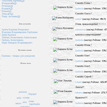
Лоскутная картина(
14
)
Спасибо Елена !
Флордизайн(
9
)
Пэчворк(
4
)
ljudmila
(мастер) Рейтинг:
570.
Бодиарт(
3
)
Плакат(
2
)
Спасибо Ольга !
Ленд-арт(
2
)
Театр. костюмы(
0
)
westa7
(мастер) Рейтинг:
99.72
Очень правдоподобно! +++++
День рождения
semenovna
(мастер) Рейтинг:
47
Артем Коряпин Влерьевич
Владлена Владимировна Горбунова
красота и умиротворение!
Дима Краснов
Любовь Белянчикова Анатольевна
ljudmila
(мастер) Рейтинг:
570.
Любовь Белянчикова
Марк Макаров Владимирович
Спасибо Юлия !
ljudmila
(мастер) Рейтинг:
570.
Полезные ссылки
Спасибо Олег!
Ежевика - товары для рукоделия
ljudmila
(мастер) Рейтинг:
570.
Облако тегов
Спасибо Олег1
ljudmila
(мастер) Рейтинг:
570.
Спасибо Сергей !
Lihash
(мастер) Рейтинг:
325.97
Лепота!!!
реализм
bakaeva
(мастер) Рейтинг:
273.7
Портрет
Нравится!!!!
солнце
небо
осень
лето
ljudmila
(мастер) Рейтинг:
570.
масло
tegicheskie
живопись