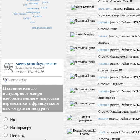
Спасибо большое Олег !!!
река
пейзаж
лес
зима
названия
gr3011971
(мастер) Рейтинг:
29
натюрморт
девушка
Чудесная, умиротворяющая раб
купить
букет
снег
ljudmila
(мастер) Рейтинг:
570.
импрессионизм
Спасибо Инна
lunmo1
(мастер) Рейтинг:
632.5
Здорово!
ljudmila
(мастер) Рейтинг:
570.
Спасибо Оксана очень приятно 
ljudmila
(мастер) Рейтинг:
570.
Спасибо Карен !!!
ljudmila
(мастер) Рейтинг:
570.
Спасибо Владимир !
Название какого
ljudmila
(мастер) Рейтинг:
570.
популярного жанра
Зият спасибо !
изобразительного искусства
переводится с французского
ljudmila
(мастер) Рейтинг:
570.
как «мертвая натура»?
Спасибо Наталья очень приятно
nataliya
(мастер) Рейтинг:
845.0
Ню
++++
Натюрморт
zius54
(мастер) Рейтинг:
1023.8
Пейзаж
Красота и покой!