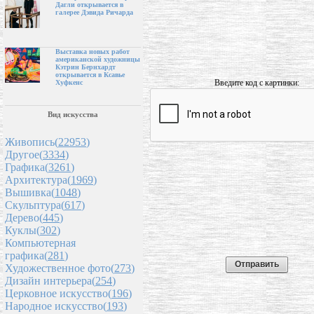
Дагли открывается в
галерее Дэвида Ричарда
Выставка новых работ
американской художницы
Кэтрин Бернхардт
открывается в Ксавье
Введите код с картинки:
Хуфкенс
Вид искусства
Живопись(
22953
)
Другое(
3334
)
Графика(
3261
)
Архитектура(
1969
)
Вышивка(
1048
)
Скульптура(
617
)
Дерево(
445
)
Куклы(
302
)
Компьютерная
графика(
281
)
Художественное фото(
273
)
Дизайн интерьера(
254
)
Церковное искусство(
196
)
Народное искусство(
193
)