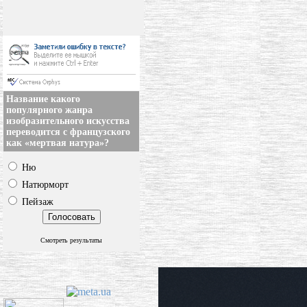
Название какого
популярного жанра
изобразительного искусства
переводится с французского
как «мертвая натура»?
Ню
Натюрморт
Пейзаж
Смотреть результаты