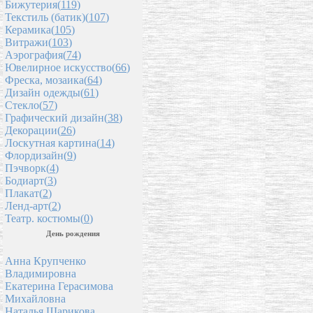
Бижутерия(
119
)
Текстиль (батик)(
107
)
Керамика(
105
)
Витражи(
103
)
Аэрография(
74
)
Ювелирное искусство(
66
)
Фреска, мозаика(
64
)
Дизайн одежды(
61
)
Стекло(
57
)
Графический дизайн(
38
)
Декорации(
26
)
Лоскутная картина(
14
)
Флордизайн(
9
)
Пэчворк(
4
)
Бодиарт(
3
)
Плакат(
2
)
Ленд-арт(
2
)
Театр. костюмы(
0
)
День рождения
Анна Крупченко
Владимировна
Екатерина Герасимова
Михайловна
Наталья Шарикова