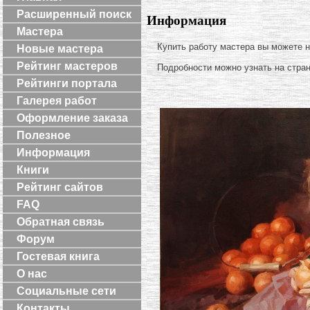
Расширенный поиск
Информация
Мастера
Купить работу мастера вы можете 
Новые мастера
Рейтинг мастеров
Подробности можно узнать на стра
Рейтинги портала
Галерея работ
Оформление заказа
Полезное
Информация
Книги
Рейтинг сайтов
FAQ
Обратная связь
Форум
Гостевая книга
О нас
Социальные сети
Контакты