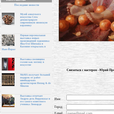
Последние новости
Музей азиатского
искусства Crow
демонстрирует
современную японскую
керамику
Первая персональная
выставка новых
произведений художника
Яна-Оле Шимана в
Касмине открылась в
Нью-Йорке
Выставка посвящена
голове как мотиву в
искусстве
Связаться с мастером - Юрий Пр
МоМА получает большой
подарок от работ
швейцарских
архитекторов Herzog & de
Meuron
Выставка отмечает
Имя:
Андреа дель Верроккьо и
его самого известного
ученика Леонардо
Город:
E-mail: