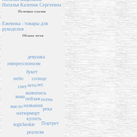
Наталья Каленик Сергеевна
Полезные ссылки
Ежевика - товары для
рукоделия
Облако тегов
девушка
импрессионизм
букет
солнце
небо
лес
лето
снег
живопись
зима
пейзаж
осень
названия
масло
река
натюрморт
купить
Портрет
tegicheskie
реализм