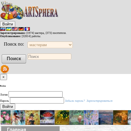
Войти
Зарегистрировано:
[1974] мастера, [373] посетителя.
Опубликовано:
[32814] работы.
Поиск по:
×
Войти
Логин
Пароль
Забыли пароль?
Зарегистрироваться
Войти
Главная