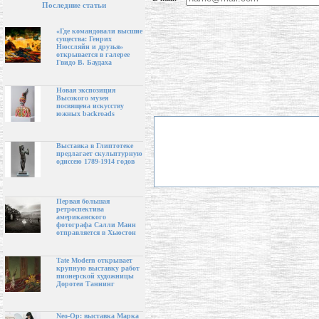
Последние статьи
«Где командовали высшие
существа: Генрих
Нюссляйн и друзья»
открывается в галерее
Гвидо В. Баудаха
Новая экспозиция
Высокого музея
посвящена искусству
южных backroads
Выставка в Глиптотеке
предлагает скульптурную
одиссею 1789-1914 годов
Первая большая
ретроспектива
американского
фотографа Салли Манн
отправляется в Хьюстон
Tate Modern открывает
крупную выставку работ
пионерской художницы
Доротеи Таннинг
Neo-Op: выставка Марка