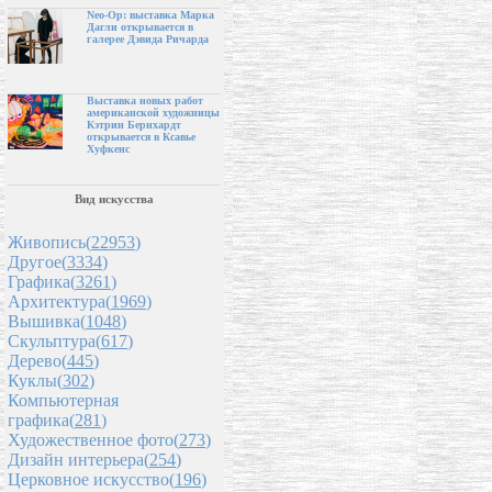
Neo-Op: выставка Марка
Дагли открывается в
галерее Дэвида Ричарда
Выставка новых работ
американской художницы
Кэтрин Бернхардт
открывается в Ксавье
Хуфкенс
Вид искусства
Живопись(
22953
)
Другое(
3334
)
Графика(
3261
)
Архитектура(
1969
)
Вышивка(
1048
)
Скульптура(
617
)
Дерево(
445
)
Куклы(
302
)
Компьютерная
графика(
281
)
Художественное фото(
273
)
Дизайн интерьера(
254
)
Церковное искусство(
196
)