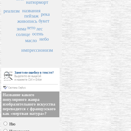
натюрморт
названия
реализм
река
пейзаж
букет
живопись
лето
лес
зима
осень
солнце
небо
масло
импрессионизм
Название какого
популярного жанра
изобразительного искусства
переводится с французского
как «мертвая натура»?
Ню