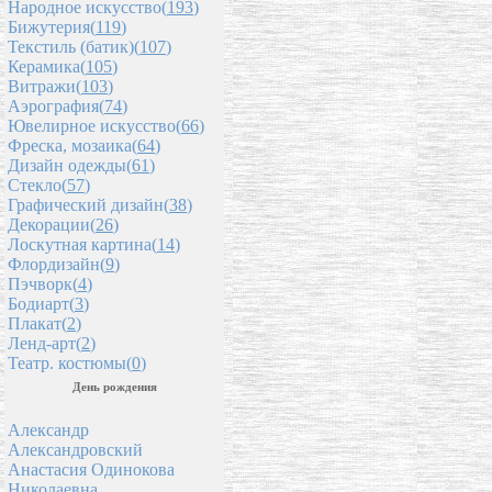
Народное искусство(
193
)
Бижутерия(
119
)
Текстиль (батик)(
107
)
Керамика(
105
)
Витражи(
103
)
Аэрография(
74
)
Ювелирное искусство(
66
)
Фреска, мозаика(
64
)
Дизайн одежды(
61
)
Стекло(
57
)
Графический дизайн(
38
)
Декорации(
26
)
Лоскутная картина(
14
)
Флордизайн(
9
)
Пэчворк(
4
)
Бодиарт(
3
)
Плакат(
2
)
Ленд-арт(
2
)
Театр. костюмы(
0
)
День рождения
Александр
Александровский
Анастасия Одинокова
Николаевна