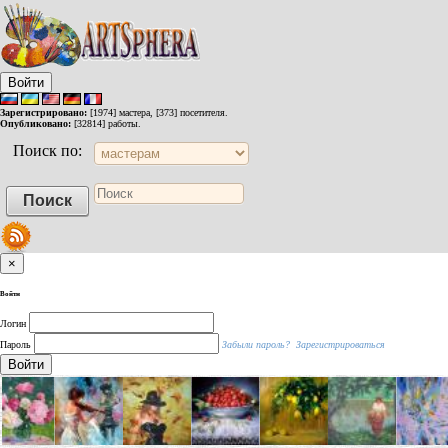
Войти
Зарегистрировано:
[1974] мастера, [373] посетителя.
Опубликовано:
[32814] работы.
Поиск по:
×
Войти
Логин
Пароль
Забыли пароль?
Зарегистрироваться
Войти