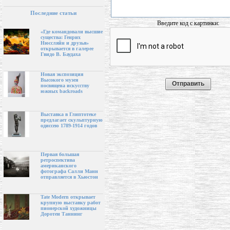
Последние статьи
Введите код с картинки:
«Где командовали высшие
существа: Генрих
Нюссляйн и друзья»
открывается в галерее
Гвидо В. Баудаха
Новая экспозиция
Высокого музея
посвящена искусству
южных backroads
Выставка в Глиптотеке
предлагает скульптурную
одиссею 1789-1914 годов
Первая большая
ретроспектива
американского
фотографа Салли Манн
отправляется в Хьюстон
Tate Modern открывает
крупную выставку работ
пионерской художницы
Доротеи Таннинг