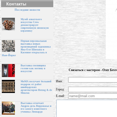
Контакты
Последние новости
Музей азиатского
искусства Crow
демонстрирует
современную японскую
керамику
Первая персональная
выставка новых
произведений художника
Яна-Оле Шимана в
Касмине открылась в
Нью-Йорке
Выставка посвящена
голове как мотиву в
Связаться с мастером - Олег Бехт
искусстве
Имя:
МоМА получает большой
подарок от работ
швейцарских
Город:
архитекторов Herzog & de
Meuron
E-mail:
Выставка отмечает
Андреа дель Верроккьо и
его самого известного
ученика Леонардо