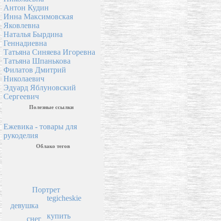
Антон Кудин
Инна Максимовская
Яковлевна
Наталья Бырдина
Геннадиевна
Татьяна Синяева Игоревна
Татьяна Шпанькова
Филатов Дмитрий
Николаевич
Эдуард Яблуновский
Сергеевич
Полезные ссылки
Ежевика - товары для
рукоделия
Облако тегов
Портрет
tegicheskie
девушка
купить
снег