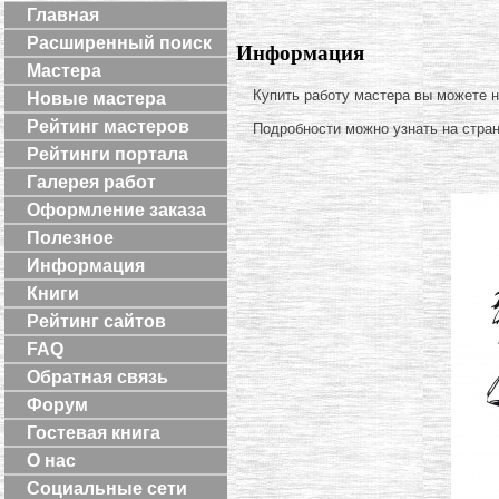
Главная
Расширенный поиск
Информация
Мастера
Купить работу мастера вы можете 
Новые мастера
Рейтинг мастеров
Подробности можно узнать на стра
Рейтинги портала
Галерея работ
Оформление заказа
Полезное
Информация
Книги
Рейтинг сайтов
FAQ
Обратная связь
Форум
Гостевая книга
О нас
Социальные сети