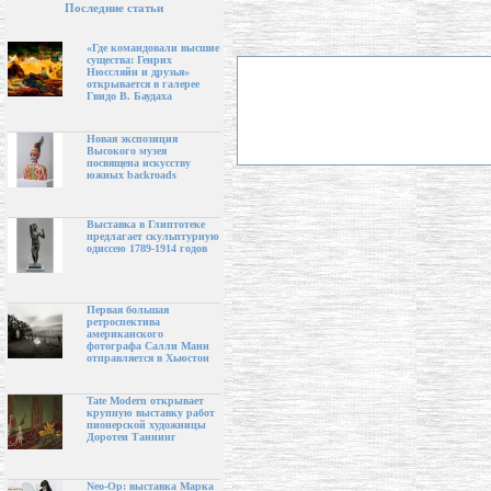
Последние статьи
«Где командовали высшие
существа: Генрих
Нюссляйн и друзья»
открывается в галерее
Гвидо В. Баудаха
Новая экспозиция
Высокого музея
посвящена искусству
южных backroads
Выставка в Глиптотеке
предлагает скульптурную
одиссею 1789-1914 годов
Первая большая
ретроспектива
американского
фотографа Салли Манн
отправляется в Хьюстон
Tate Modern открывает
крупную выставку работ
пионерской художницы
Доротеи Таннинг
Neo-Op: выставка Марка