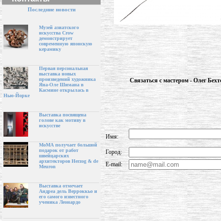
Последние новости
Музей азиатского
искусства Crow
демонстрирует
современную японскую
керамику
Первая персональная
выставка новых
произведений художника
Связаться с мастером - Олег Бехт
Яна-Оле Шимана в
Касмине открылась в
Нью-Йорке
Выставка посвящена
голове как мотиву в
искусстве
Имя:
МоМА получает большой
подарок от работ
Город:
швейцарских
архитекторов Herzog & de
E-mail:
Meuron
Выставка отмечает
Андреа дель Верроккьо и
его самого известного
ученика Леонардо