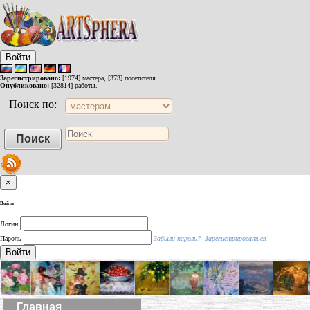
Войти
Зарегистрировано:
[1974] мастера, [373] посетителя.
Опубликовано:
[32814] работы.
Поиск по:
×
Войти
Логин
Пароль
Забыли пароль?
Зарегистрироваться
Войти
Главная