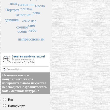
зима
названия
масло
пейзаж
Портрет
река
живопись
девушка
лето
лес
снег
солнце
небо
осень
импрессионизм
Название какого
популярного жанра
изобразительного искусства
переводится с французского
как «мертвая натура»?
Ню
Натюрморт