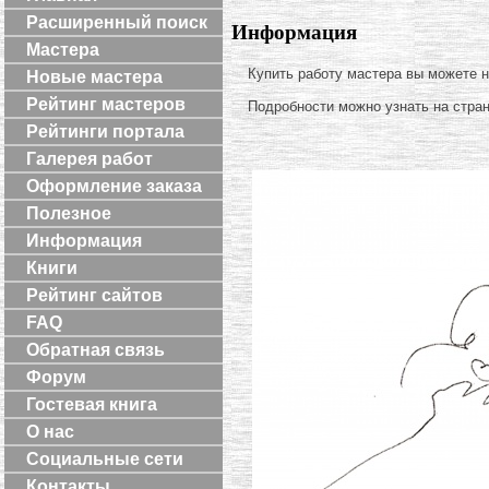
Расширенный поиск
Информация
Мастера
Купить работу мастера вы можете 
Новые мастера
Рейтинг мастеров
Подробности можно узнать на стра
Рейтинги портала
Галерея работ
Оформление заказа
Полезное
Информация
Книги
Рейтинг сайтов
FAQ
Обратная связь
Форум
Гостевая книга
О нас
Социальные сети
Контакты