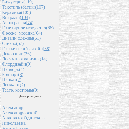
Бижутерия(
119
)
Текстиль (батик)(
107
)
Керамика(
105
)
Витражи(
103
)
Аэрография(
74
)
Ювелирное искусство(
66
)
Фреска, мозаика(
64
)
Дизайн одежды(
61
)
Стекло(
57
)
Графический дизайн(
38
)
Декорации(
26
)
Лоскутная картина(
14
)
Флордизайн(
9
)
Пэчворк(
4
)
Бодиарт(
3
)
Плакат(
2
)
Ленд-арт(
2
)
Театр. костюмы(
0
)
День рождения
Александр
Александровский
Анастасия Одинокова
Николаевна
Антон Кудин