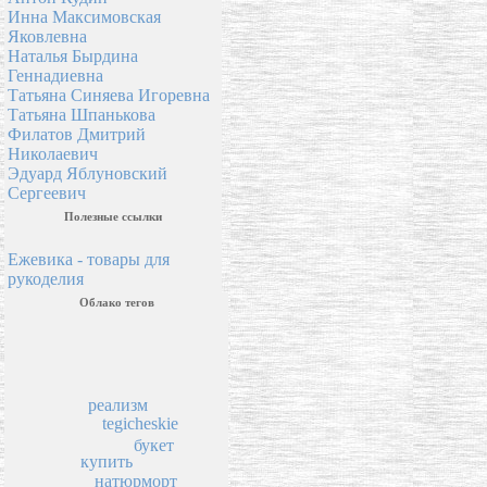
Инна Максимовская
Яковлевна
Наталья Бырдина
Геннадиевна
Татьяна Синяева Игоревна
Татьяна Шпанькова
Филатов Дмитрий
Николаевич
Эдуард Яблуновский
Сергеевич
Полезные ссылки
Ежевика - товары для
рукоделия
Облако тегов
реализм
tegicheskie
букет
купить
натюрморт