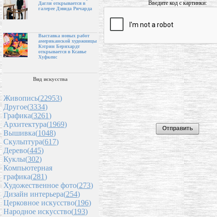
Введите код с картинки:
Дагли открывается в
галерее Дэвида Ричарда
Выставка новых работ
американской художницы
Кэтрин Бернхардт
открывается в Ксавье
Хуфкенс
Вид искусства
Живопись(
22953
)
Другое(
3334
)
Графика(
3261
)
Архитектура(
1969
)
Вышивка(
1048
)
Скульптура(
617
)
Дерево(
445
)
Куклы(
302
)
Компьютерная
графика(
281
)
Художественное фото(
273
)
Дизайн интерьера(
254
)
Церковное искусство(
196
)
Народное искусство(
193
)