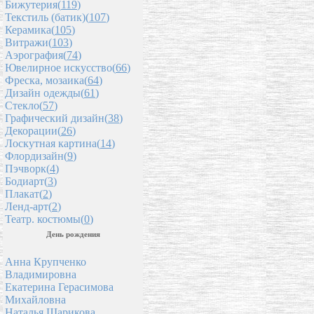
Бижутерия(
119
)
Текстиль (батик)(
107
)
Керамика(
105
)
Витражи(
103
)
Аэрография(
74
)
Ювелирное искусство(
66
)
Фреска, мозаика(
64
)
Дизайн одежды(
61
)
Стекло(
57
)
Графический дизайн(
38
)
Декорации(
26
)
Лоскутная картина(
14
)
Флордизайн(
9
)
Пэчворк(
4
)
Бодиарт(
3
)
Плакат(
2
)
Ленд-арт(
2
)
Театр. костюмы(
0
)
День рождения
Анна Крупченко
Владимировна
Екатерина Герасимова
Михайловна
Наталья Шарикова