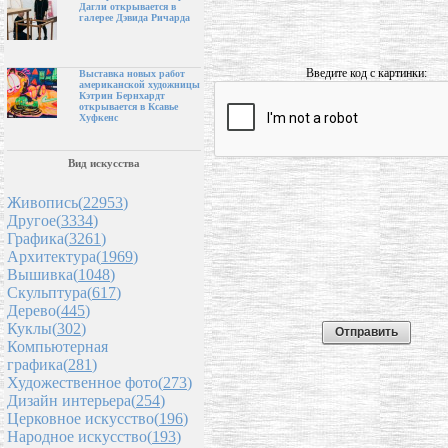
Дагли открывается в
галерее Дэвида Ричарда
Введите код с картинки:
Выставка новых работ
американской художницы
Кэтрин Бернхардт
открывается в Ксавье
Хуфкенс
Вид искусства
Живопись(
22953
)
Другое(
3334
)
Графика(
3261
)
Архитектура(
1969
)
Вышивка(
1048
)
Скульптура(
617
)
Дерево(
445
)
Куклы(
302
)
Компьютерная
графика(
281
)
Художественное фото(
273
)
Дизайн интерьера(
254
)
Церковное искусство(
196
)
Народное искусство(
193
)