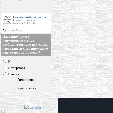
Название какого
популярного жанра
изобразительного искусства
переводится с французского
как «мертвая натура»?
Ню
Натюрморт
Пейзаж
Смотреть результаты