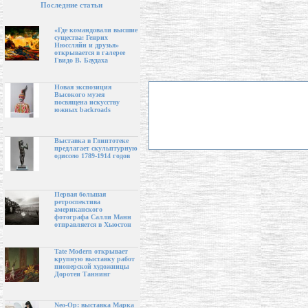
Последние статьи
«Где командовали высшие
существа: Генрих
Нюссляйн и друзья»
открывается в галерее
Гвидо В. Баудаха
Новая экспозиция
Высокого музея
посвящена искусству
южных backroads
Выставка в Глиптотеке
предлагает скульптурную
одиссею 1789-1914 годов
Первая большая
ретроспектива
американского
фотографа Салли Манн
отправляется в Хьюстон
Tate Modern открывает
крупную выставку работ
пионерской художницы
Доротеи Таннинг
Neo-Op: выставка Марка