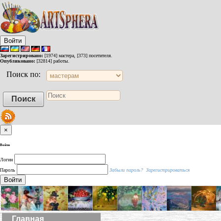
Войти
Зарегистрировано:
[1974] мастера, [373] посетителя.
Опубликовано:
[32814] работы.
Поиск по:
×
Войти
Логин
Пароль
Забыли пароль?
Зарегистрироваться
Войти
Главная