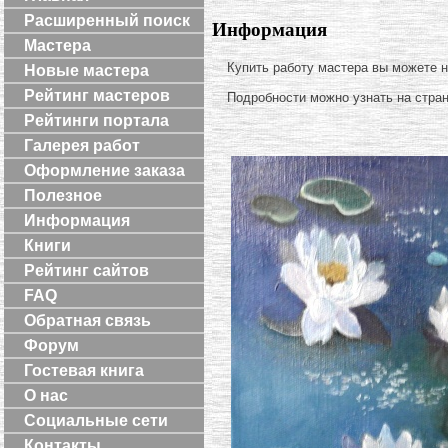
Расширенный поиск
Информация
Мастера
Купить работу мастера вы можете 
Новые мастера
Рейтинг мастеров
Подробности можно узнать на стра
Рейтинги портала
Галерея работ
Оформление заказа
Полезное
Информация
Книги
Рейтинг сайтов
FAQ
Обратная связь
Форум
Гостевая книга
О нас
Социальные сети
Контакты