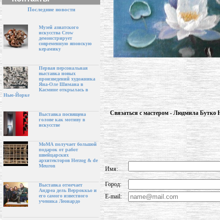
Последние новости
Музей азиатского
искусства Crow
демонстрирует
современную японскую
керамику
Первая персональная
выставка новых
произведений художника
Яна-Оле Шимана в
Касмине открылась в
Нью-Йорке
Связаться с мастером - Людмила Бутко 
Выставка посвящена
голове как мотиву в
искусстве
МоМА получает большой
подарок от работ
швейцарских
архитекторов Herzog & de
Meuron
Имя:
Город:
Выставка отмечает
Андреа дель Верроккьо и
E-mail:
его самого известного
ученика Леонардо