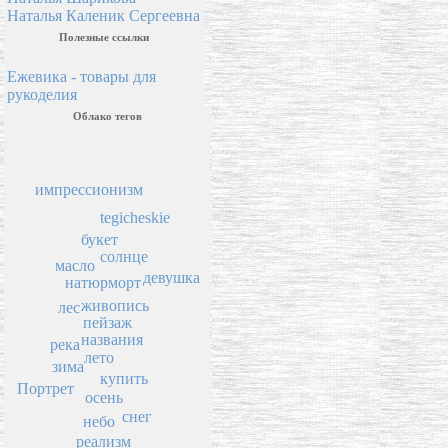
Наталья Каленик Сергеевна
Полезные ссылки
Ежевика - товары для
рукоделия
Облако тегов
импрессионизм
tegicheskie
букет
солнце
масло
девушка
натюрморт
живопись
лес
пейзаж
названия
река
лето
зима
купить
Портрет
осень
снег
небо
реализм