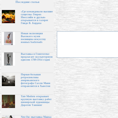
Последние статьи
«Где командовали высшие
существа: Генрих
Нюссляйн и друзья»
открывается в галерее
Гвидо В. Баудаха
Новая экспозиция
Высокого музея
посвящена искусству
южных backroads
Выставка в Глиптотеке
предлагает скульптурную
одиссею 1789-1914 годов
Первая большая
ретроспектива
американского
фотографа Салли Манн
отправляется в Хьюстон
Tate Modern открывает
крупную выставку работ
пионерской художницы
Доротеи Таннинг
Neo-Op: выставка Марка