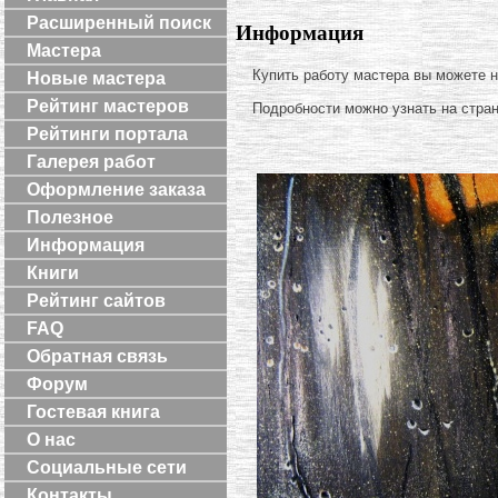
Расширенный поиск
Информация
Мастера
Купить работу мастера вы можете 
Новые мастера
Рейтинг мастеров
Подробности можно узнать на стра
Рейтинги портала
Галерея работ
Оформление заказа
Полезное
Информация
Книги
Рейтинг сайтов
FAQ
Обратная связь
Форум
Гостевая книга
О нас
Социальные сети
Контакты