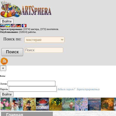
Войти
Зарегистрировано:
[1974] мастера, [373] посетителя.
Опубликовано:
[32814] работы.
Поиск по:
×
Войти
Логин
Пароль
Забыли пароль?
Зарегистрироваться
Войти
Главная