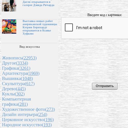
Дагли открывается в
галерее Дэвида Ричарда
Введите код с картинки:
Выставка новых работ
американской художницы
Кэтрин Бернхардт
открывается в Ксавье
Хуфкенс
Вид искусства
Живопись(
22953
)
Другое(
3334
)
Графика(
3261
)
Архитектура(
1969
)
Вышивка(
1048
)
Скульптура(
617
)
Дерево(
445
)
Куклы(
302
)
Компьютерная
графика(
281
)
Художественное фото(
273
)
Дизайн интерьера(
254
)
Церковное искусство(
196
)
Народное искусство(
193
)