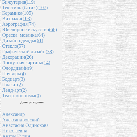
Бижутерия(
119
)
Текстиль (батик)(
107
)
Керамика(
105
)
Витражи(
103
)
Аэрография(
74
)
Ювелирное искусство(
66
)
Фреска, мозаика(
64
)
Дизайн одежды(
61
)
Стекло(
57
)
Графический дизайн(
38
)
Декорации(
26
)
Лоскутная картина(
14
)
Флордизайн(
9
)
Пэчворк(
4
)
Бодиарт(
3
)
Плакат(
2
)
Ленд-арт(
2
)
Театр. костюмы(
0
)
День рождения
Александр
Александровский
Анастасия Одинокова
Николаевна
Антон Кудин