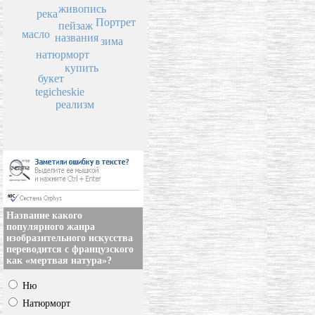
живопись
река
Портрет
пейзаж
масло
названия
зима
натюрморт
купить
букет
tegicheskie
реализм
Название какого
популярного жанра
изобразительного искусства
переводится с французского
как «мертвая натура»?
Ню
Натюрморт