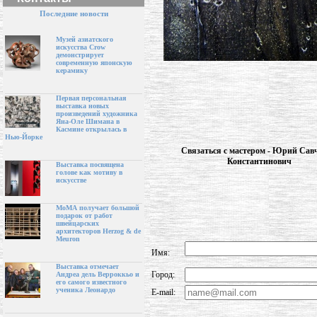
Последние новости
Музей азиатского
искусства Crow
демонстрирует
современную японскую
керамику
Первая персональная
выставка новых
произведений художника
Яна-Оле Шимана в
Касмине открылась в
Нью-Йорке
Связаться с мастером - Юрий Cав
Константинович
Выставка посвящена
голове как мотиву в
искусстве
МоМА получает большой
подарок от работ
швейцарских
архитекторов Herzog & de
Meuron
Имя:
Выставка отмечает
Город:
Андреа дель Верроккьо и
его самого известного
ученика Леонардо
E-mail: