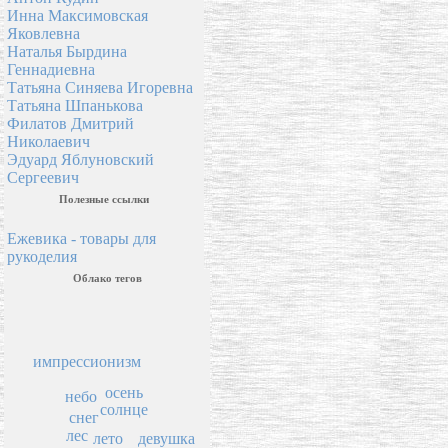
Инна Максимовская
Яковлевна
Наталья Бырдина
Геннадиевна
Татьяна Синяева Игоревна
Татьяна Шпанькова
Филатов Дмитрий
Николаевич
Эдуард Яблуновский
Сергеевич
Полезные ссылки
Ежевика - товары для
рукоделия
Облако тегов
импрессионизм
осень
небо
солнце
снег
лес
девушка
лето