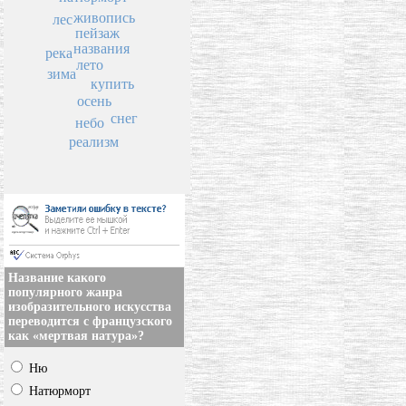
живопись
лес
пейзаж
названия
река
лето
зима
купить
осень
снег
небо
реализм
Название какого
популярного жанра
изобразительного искусства
переводится с французского
как «мертвая натура»?
Ню
Натюрморт