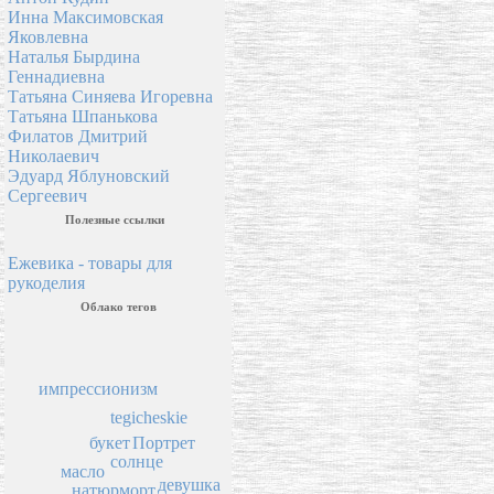
Инна Максимовская
Яковлевна
Наталья Бырдина
Геннадиевна
Татьяна Синяева Игоревна
Татьяна Шпанькова
Филатов Дмитрий
Николаевич
Эдуард Яблуновский
Сергеевич
Полезные ссылки
Ежевика - товары для
рукоделия
Облако тегов
импрессионизм
tegicheskie
букет
Портрет
солнце
масло
девушка
натюрморт