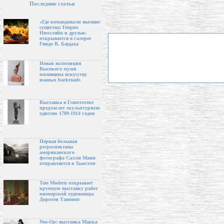
Последние статьи
«Где командовали высшие
существа: Генрих
Нюссляйн и друзья»
открывается в галерее
Гвидо В. Баудаха
Новая экспозиция
Высокого музея
посвящена искусству
южных backroads
Выставка в Глиптотеке
предлагает скульптурную
одиссею 1789-1914 годов
Первая большая
ретроспектива
американского
фотографа Салли Манн
отправляется в Хьюстон
Tate Modern открывает
крупную выставку работ
пионерской художницы
Доротеи Таннинг
Neo-Op: выставка Марка