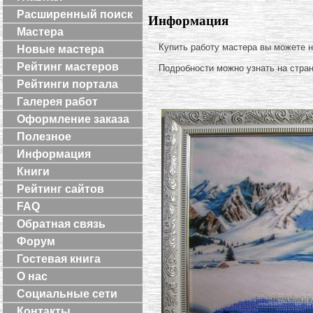
Расширенный поиск
Информация
Мастера
Купить работу мастера вы можете 
Новые мастера
Рейтинг мастеров
Подробности можно узнать на стра
Рейтинги портала
Галерея работ
Оформление заказа
Полезное
Информация
Книги
Рейтинг сайтов
FAQ
Обратная связь
Форум
Гостевая книга
О нас
Социальные сети
Контакты