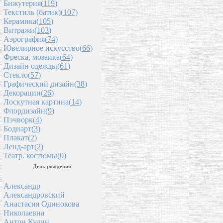
Бижутерия(
119
)
Текстиль (батик)(
107
)
Керамика(
105
)
Витражи(
103
)
Аэрография(
74
)
Ювелирное искусство(
66
)
Фреска, мозаика(
64
)
Дизайн одежды(
61
)
Стекло(
57
)
Графический дизайн(
38
)
Декорации(
26
)
Лоскутная картина(
14
)
Флордизайн(
9
)
Пэчворк(
4
)
Бодиарт(
3
)
Плакат(
2
)
Ленд-арт(
2
)
Театр. костюмы(
0
)
День рождения
Александр
Александровский
Анастасия Одинокова
Николаевна
Антон Кудин