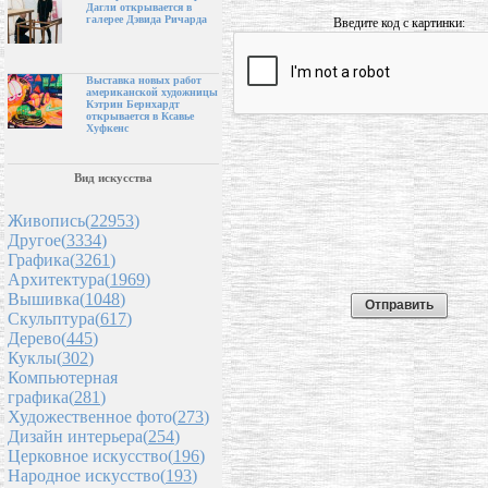
Дагли открывается в
галерее Дэвида Ричарда
Введите код с картинки:
Выставка новых работ
американской художницы
Кэтрин Бернхардт
открывается в Ксавье
Хуфкенс
Вид искусства
Живопись(
22953
)
Другое(
3334
)
Графика(
3261
)
Архитектура(
1969
)
Вышивка(
1048
)
Скульптура(
617
)
Дерево(
445
)
Куклы(
302
)
Компьютерная
графика(
281
)
Художественное фото(
273
)
Дизайн интерьера(
254
)
Церковное искусство(
196
)
Народное искусство(
193
)