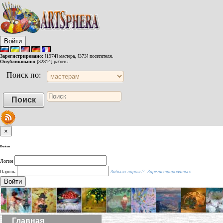
Войти
Зарегистрировано:
[1974] мастера, [373] посетителя.
Опубликовано:
[32814] работы.
Поиск по:
×
Войти
Логин
Пароль
Забыли пароль?
Зарегистрироваться
Войти
Главная