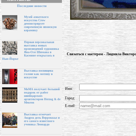
Последние новости
Музей азиатского
искусства Crow
демонстрирует
современную японскую
керамику
Первая персональная
выставка новых
произведений художника
Яна-Оле Шимана в
Связаться с мастером - Людмила Виктор
Касмине открылась в
Нью-Йорке
Выставка посвящена
голове как мотиву в
искусстве
Имя:
МоМА получает большой
подарок от работ
швейцарских
Город:
архитекторов Herzog & de
Meuron
E-mail:
Выставка отмечает
Андреа дель Верроккьо и
его самого известного
ученика Леонардо