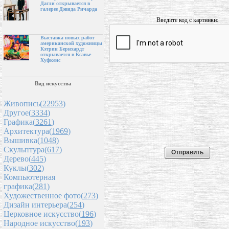
Дагли открывается в
галерее Дэвида Ричарда
Введите код с картинки:
Выставка новых работ
американской художницы
Кэтрин Бернхардт
открывается в Ксавье
Хуфкенс
Вид искусства
Живопись(
22953
)
Другое(
3334
)
Графика(
3261
)
Архитектура(
1969
)
Вышивка(
1048
)
Скульптура(
617
)
Дерево(
445
)
Куклы(
302
)
Компьютерная
графика(
281
)
Художественное фото(
273
)
Дизайн интерьера(
254
)
Церковное искусство(
196
)
Народное искусство(
193
)