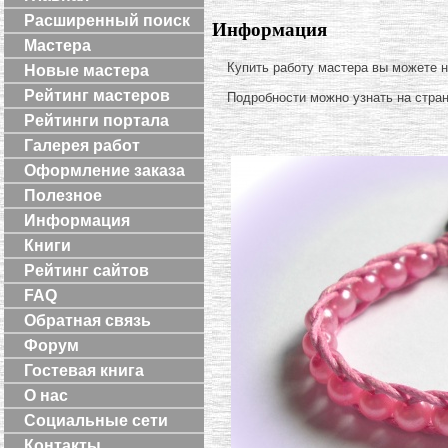
Расширенный поиск
Информация
Мастера
Купить работу мастера вы можете 
Новые мастера
Рейтинг мастеров
Подробности можно узнать на стра
Рейтинги портала
Галерея работ
Оформление заказа
Полезное
Информация
Книги
Рейтинг сайтов
FAQ
Обратная связь
Форум
Гостевая книга
О нас
Социальные сети
Контакты