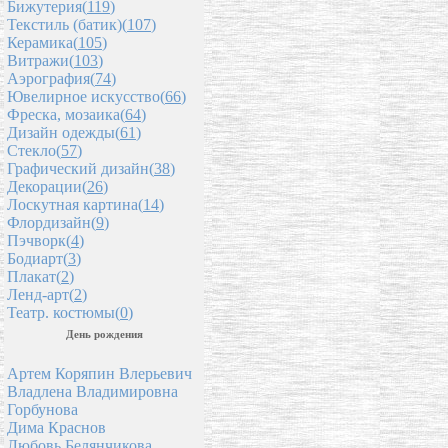
Бижутерия(
119
)
Текстиль (батик)(
107
)
Керамика(
105
)
Витражи(
103
)
Аэрография(
74
)
Ювелирное искусство(
66
)
Фреска, мозаика(
64
)
Дизайн одежды(
61
)
Стекло(
57
)
Графический дизайн(
38
)
Декорации(
26
)
Лоскутная картина(
14
)
Флордизайн(
9
)
Пэчворк(
4
)
Бодиарт(
3
)
Плакат(
2
)
Ленд-арт(
2
)
Театр. костюмы(
0
)
День рождения
Артем Коряпин Влерьевич
Владлена Владимировна
Горбунова
Дима Краснов
Любовь Белянчикова