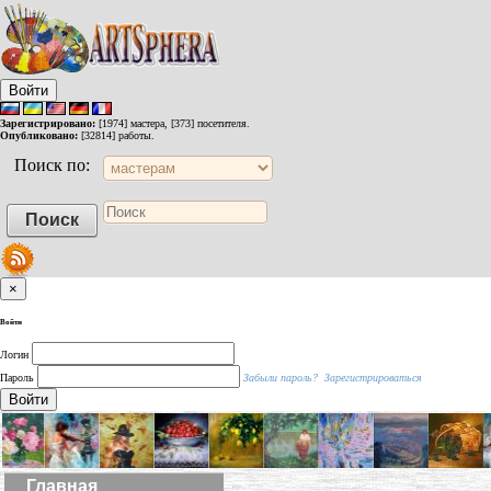
Войти
Зарегистрировано:
[1974] мастера, [373] посетителя.
Опубликовано:
[32814] работы.
Поиск по:
×
Войти
Логин
Пароль
Забыли пароль?
Зарегистрироваться
Войти
Главная