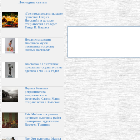
Последние статьи
«Где командовали высшие
существа: Генрих
Нюссляйн и друзья»
открывается в галерее
Гвидо В. Баудаха
Новая экспозиция
Высокого музея
посвящена искусству
южных backroads
Выставка в Глиптотеке
предлагает скульптурную
одиссею 1789-1914 годов
Первая большая
ретроспектива
американского
фотографа Салли Манн
отправляется в Хьюстон
Tate Modern открывает
крупную выставку работ
пионерской художницы
Доротеи Таннинг
Neo-Op: выставка Марка