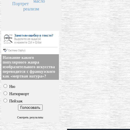
масло
Портрет
реализм
Название какого
популярного жанра
изобразительного искусства
переводится с французского
как «мертвая натура»?
Ню
Натюрморт
Пейзаж
Смотреть результаты