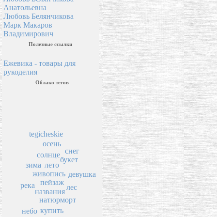
Анатольевна
Любовь Белянчикова
Марк Макаров
Владимирович
Полезные ссылки
Ежевика - товары для
рукоделия
Облако тегов
tegicheskie
осень
снег
солнце
букет
зима
лето
живопись
девушка
пейзаж
река
лес
названия
натюрморт
купить
небо