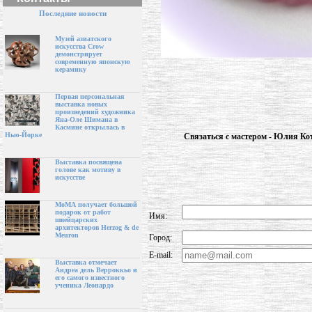
Последние новости
Музей азиатского
искусства Crow
демонстрирует
современную японскую
керамику
Первая персональная
выставка новых
произведений художника
Яна-Оле Шимана в
Касмине открылась в
Нью-Йорке
Связаться с мастером - Юлия Ко
Выставка посвящена
голове как мотиву в
искусстве
МоМА получает большой
подарок от работ
Имя:
швейцарских
архитекторов Herzog & de
Meuron
Город:
E-mail:
Выставка отмечает
Андреа дель Верроккьо и
его самого известного
ученика Леонардо