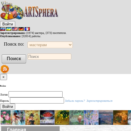
Войти
Зарегистрировано:
[1974] мастера, [373] посетителя.
Опубликовано:
[32814] работы.
Поиск по:
×
Войти
Логин
Пароль
Забыли пароль?
Зарегистрироваться
Войти
Главная