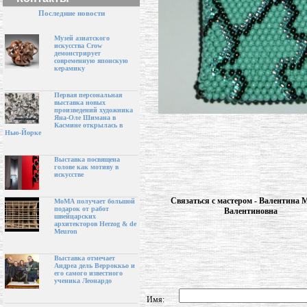
Последние новости
Музей азиатского
искусства Crow
демонстрирует
современную японскую
керамику
Первая персональная
выставка новых
произведений художника
Яна-Оле Шимана в
Касмине открылась в
Нью-Йорке
Выставка посвящена
голове как мотиву в
искусстве
Связаться с мастером - Валентина 
МоМА получает большой
подарок от работ
Валентиновна
швейцарских
архитекторов Herzog & de
Meuron
Выставка отмечает
Андреа дель Верроккьо и
его самого известного
ученика Леонардо
Имя: