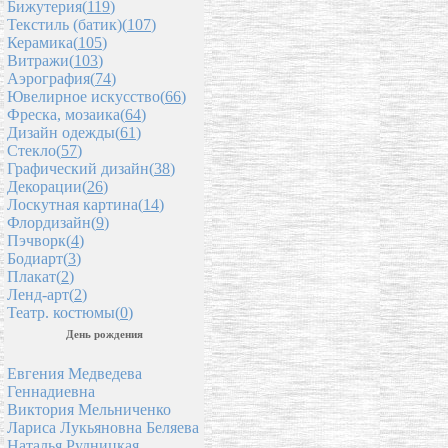
Бижутерия(
119
)
Текстиль (батик)(
107
)
Керамика(
105
)
Витражи(
103
)
Аэрография(
74
)
Ювелирное искусство(
66
)
Фреска, мозаика(
64
)
Дизайн одежды(
61
)
Стекло(
57
)
Графический дизайн(
38
)
Декорации(
26
)
Лоскутная картина(
14
)
Флордизайн(
9
)
Пэчворк(
4
)
Бодиарт(
3
)
Плакат(
2
)
Ленд-арт(
2
)
Театр. костюмы(
0
)
День рождения
Евгения Медведева
Геннадиевна
Виктория Мельниченко
Лариса Лукьяновна Беляева
Наталья Рудницкая