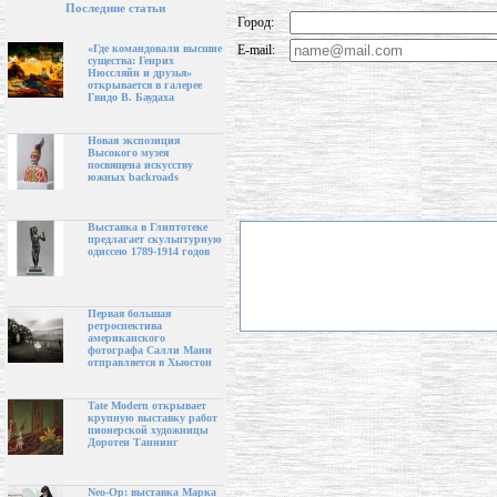
Последние статьи
Город:
E-mail:
«Где командовали высшие
существа: Генрих
Нюссляйн и друзья»
открывается в галерее
Гвидо В. Баудаха
Новая экспозиция
Высокого музея
посвящена искусству
южных backroads
Выставка в Глиптотеке
предлагает скульптурную
одиссею 1789-1914 годов
Первая большая
ретроспектива
американского
фотографа Салли Манн
отправляется в Хьюстон
Tate Modern открывает
крупную выставку работ
пионерской художницы
Доротеи Таннинг
Neo-Op: выставка Марка