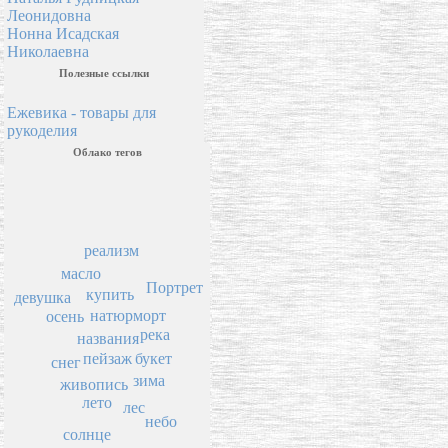
Леонидовна
Нонна Исадская
Николаевна
Полезные ссылки
Ежевика - товары для
рукоделия
Облако тегов
реализм
масло
Портрет
купить
девушка
натюрморт
осень
река
названия
пейзаж
букет
снег
зима
живопись
лето
лес
небо
солнце