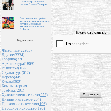
Дагли открывается в
галерее Дэвида Ричарда
Выставка новых работ
американской художницы
Кэтрин Бернхардт
открывается в Ксавье
Хуфкенс
Введите код с картинки:
Вид искусства
Живопись(
22953
)
Другое(
3334
)
Графика(
3261
)
Архитектура(
1969
)
Вышивка(
1048
)
Скульптура(
617
)
Дерево(
445
)
Куклы(
302
)
Компьютерная
графика(
281
)
Художественное фото(
273
)
Дизайн интерьера(
254
)
Церковное искусство(
196
)
Народное искусство(
193
)