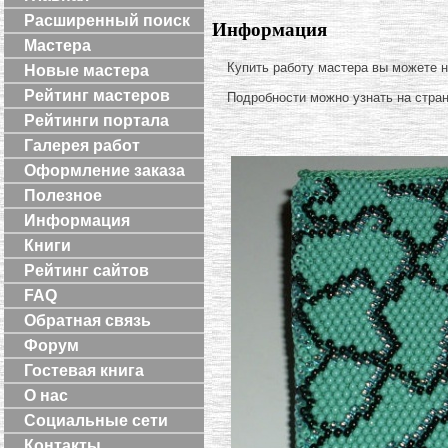
Расширенный поиск
Информация
Мастера
Купить работу мастера вы можете 
Новые мастера
Рейтинг мастеров
Подробности можно узнать на стра
Рейтинги портала
Галерея работ
Оформление заказа
Полезное
Информация
Книги
Рейтинг сайтов
FAQ
Обратная связь
Форум
Гостевая книга
О нас
Социальные сети
Контакты