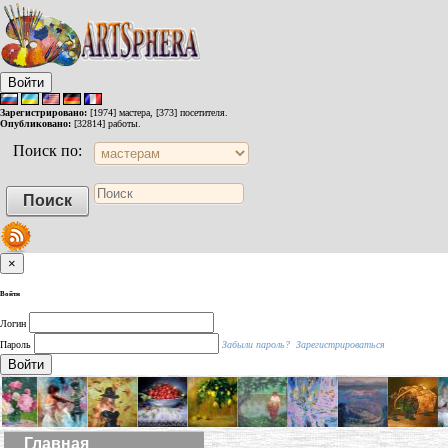
Войти
Зарегистрировано:
[1974] мастера, [373] посетителя.
Опубликовано:
[32814] работы.
Поиск по:
×
Войти
Логин
Пароль
Забыли пароль?
Зарегистрироваться
Войти
Главная