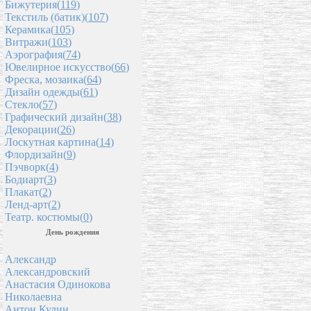
Бижутерия(
119
)
Текстиль (батик)(
107
)
Керамика(
105
)
Витражи(
103
)
Аэрография(
74
)
Ювелирное искусство(
66
)
Фреска, мозаика(
64
)
Дизайн одежды(
61
)
Стекло(
57
)
Графический дизайн(
38
)
Декорации(
26
)
Лоскутная картина(
14
)
Флордизайн(
9
)
Пэчворк(
4
)
Бодиарт(
3
)
Плакат(
2
)
Ленд-арт(
2
)
Театр. костюмы(
0
)
День рождения
Александр
Александровский
Анастасия Одинокова
Николаевна
Антон Кудин