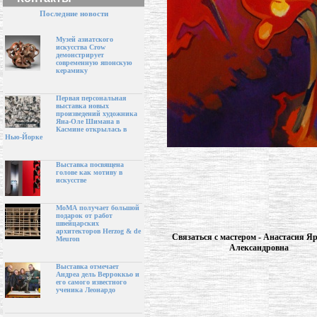
Последние новости
Музей азиатского
искусства Crow
демонстрирует
современную японскую
керамику
Первая персональная
выставка новых
произведений художника
Яна-Оле Шимана в
Касмине открылась в
Нью-Йорке
Выставка посвящена
голове как мотиву в
искусстве
МоМА получает большой
подарок от работ
швейцарских
архитекторов Herzog & de
Связаться с мастером - Анастасия Я
Meuron
Александровна
Выставка отмечает
Андреа дель Верроккьо и
его самого известного
ученика Леонардо