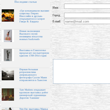
Последние статьи
Имя:
«Где командовали высшие
существа: Генрих
Город:
Нюссляйн и друзья»
открывается в галерее
E-mail:
Гвидо В. Баудаха
Новая экспозиция
Высокого музея
посвящена искусству
южных backroads
Выставка в Глиптотеке
предлагает скульптурную
одиссею 1789-1914 годов
Первая большая
ретроспектива
американского
фотографа Салли Манн
отправляется в Хьюстон
Tate Modern открывает
крупную выставку работ
пионерской художницы
Доротеи Таннинг
Neo-Op: выставка Марка