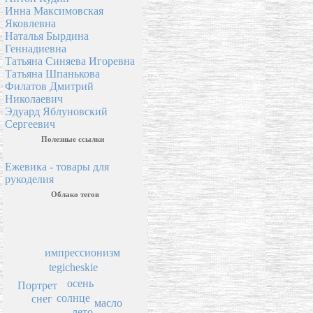
Инна Максимовская
Яковлевна
Наталья Бырдина
Геннадиевна
Татьяна Синяева Игоревна
Татьяна Шпанькова
Филатов Дмитрий
Николаевич
Эдуард Яблуновский
Сергеевич
Полезные ссылки
Ежевика - товары для
рукоделия
Облако тегов
импрессионизм
tegicheskie
осень
Портрет
солнце
снег
масло
лето