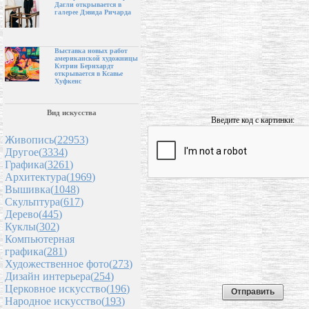
Дагли открывается в
галерее Дэвида Ричарда
Выставка новых работ
американской художницы
Кэтрин Бернхардт
открывается в Ксавье
Хуфкенс
Вид искусства
Введите код с картинки:
Живопись(
22953
)
Другое(
3334
)
Графика(
3261
)
Архитектура(
1969
)
Вышивка(
1048
)
Скульптура(
617
)
Дерево(
445
)
Куклы(
302
)
Компьютерная
графика(
281
)
Художественное фото(
273
)
Дизайн интерьера(
254
)
Церковное искусство(
196
)
Народное искусство(
193
)