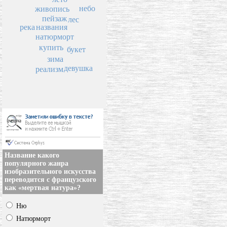
небо
живопись
пейзаж
лес
река
названия
натюрморт
купить
букет
зима
девушка
реализм
Название какого
популярного жанра
изобразительного искусства
переводится с французского
как «мертвая натура»?
Ню
Натюрморт