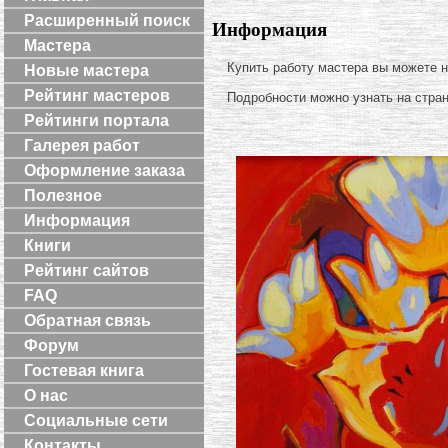
Расширенный поиск
Информация
Мастера
Купить работу мастера вы можете 
Новые мастера
Рейтинг мастеров
Подробности можно узнать на стра
Рейтинги портала
Галерея работ
Оформление заказа
Полезное
Информация
Книги
Рейтинг сайтов
FAQ
Обратная связь
Форум
Гостевая книга
О нас
Социальные сети
Контакты