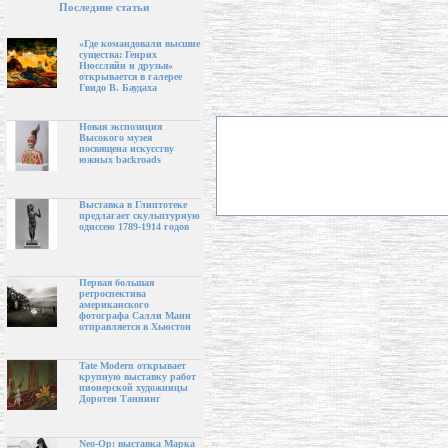
Последние статьи
«Где командовали высшие
существа: Генрих
Нюссляйн и друзья»
открывается в галерее
Гвидо В. Баудаха
Новая экспозиция
Высокого музея
посвящена искусству
южных backroads
Выставка в Глиптотеке
предлагает скульптурную
одиссею 1789-1914 годов
Первая большая
ретроспектива
американского
фотографа Салли Манн
отправляется в Хьюстон
Tate Modern открывает
крупную выставку работ
пионерской художницы
Доротеи Таннинг
Neo-Op: выставка Марка