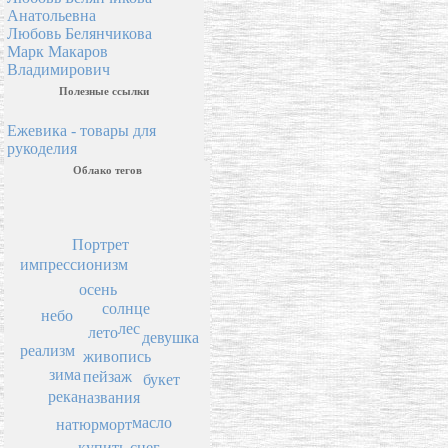
Анатольевна
Любовь Белянчикова
Марк Макаров
Владимирович
Полезные ссылки
Ежевика - товары для
рукоделия
Облако тегов
Портрет
импрессионизм
осень
солнце
небо
лес
лето
девушка
реализм
живопись
зима
пейзаж
букет
река
названия
масло
натюрморт
снег
купить