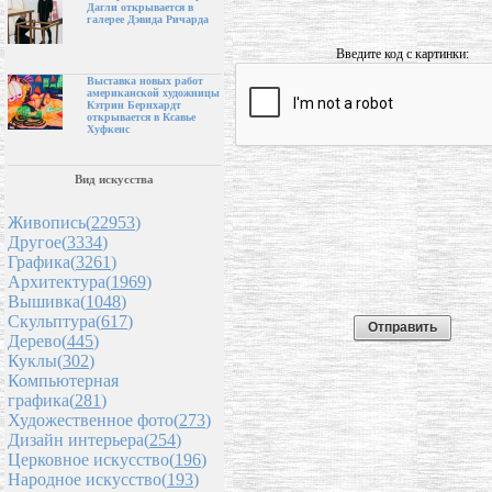
Дагли открывается в
галерее Дэвида Ричарда
Введите код с картинки:
Выставка новых работ
американской художницы
Кэтрин Бернхардт
открывается в Ксавье
Хуфкенс
Вид искусства
Живопись(
22953
)
Другое(
3334
)
Графика(
3261
)
Архитектура(
1969
)
Вышивка(
1048
)
Скульптура(
617
)
Дерево(
445
)
Куклы(
302
)
Компьютерная
графика(
281
)
Художественное фото(
273
)
Дизайн интерьера(
254
)
Церковное искусство(
196
)
Народное искусство(
193
)