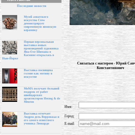
Последние новости
Музей азиатского
искусства Crow
демонстрирует
современную японскую
керамику
Первая персональная
выставка новых
произведений художника
Яна-Оле Шимана в
Касмине открылась в
Нью-Йорке
Связаться с мастером - Юрий Cав
Константинович
Выставка посвящена
голове как мотиву в
искусстве
МоМА получает большой
подарок от работ
швейцарских
архитекторов Herzog & de
Meuron
Имя:
Выставка отмечает
Город:
Андреа дель Верроккьо и
его самого известного
E-mail:
ученика Леонардо