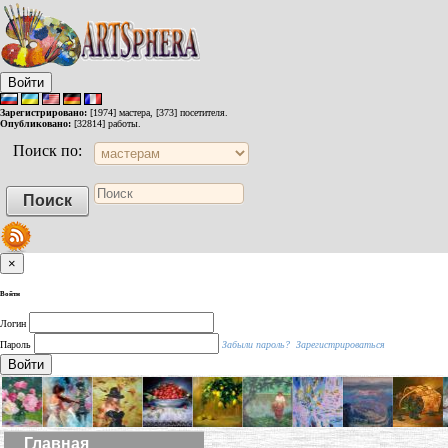
Войти
Зарегистрировано:
[1974] мастера, [373] посетителя.
Опубликовано:
[32814] работы.
Поиск по:
×
Войти
Логин
Пароль
Забыли пароль?
Зарегистрироваться
Войти
Главная