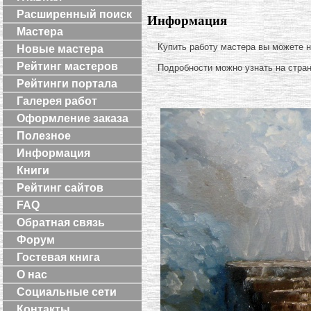
Расширенный поиск
Информация
Мастера
Купить работу мастера вы можете 
Новые мастера
Рейтинг мастеров
Подробности можно узнать на стра
Рейтинги портала
Галерея работ
Оформление заказа
Полезное
Информация
Книги
Рейтинг сайтов
FAQ
Обратная связь
Форум
Гостевая книга
О нас
Социальные сети
Контакты