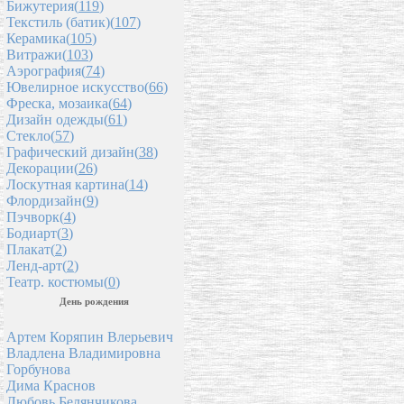
Бижутерия(
119
)
Текстиль (батик)(
107
)
Керамика(
105
)
Витражи(
103
)
Аэрография(
74
)
Ювелирное искусство(
66
)
Фреска, мозаика(
64
)
Дизайн одежды(
61
)
Стекло(
57
)
Графический дизайн(
38
)
Декорации(
26
)
Лоскутная картина(
14
)
Флордизайн(
9
)
Пэчворк(
4
)
Бодиарт(
3
)
Плакат(
2
)
Ленд-арт(
2
)
Театр. костюмы(
0
)
День рождения
Артем Коряпин Влерьевич
Владлена Владимировна
Горбунова
Дима Краснов
Любовь Белянчикова