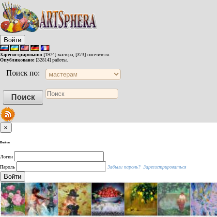
Войти
Зарегистрировано:
[1974] мастера, [373] посетителя.
Опубликовано:
[32814] работы.
Поиск по:
×
Войти
Логин
Пароль
Забыли пароль?
Зарегистрироваться
Войти