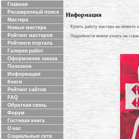
Главная
Расширенный поиск
Информация
Мастера
Купить работу мастера вы можете 
Новые мастера
Рейтинг мастеров
Подробности можно узнать на стра
Рейтинги портала
Галерея работ
Оформление заказа
Полезное
Информация
Книги
Рейтинг сайтов
FAQ
Обратная связь
Форум
Гостевая книга
О нас
Социальные сети