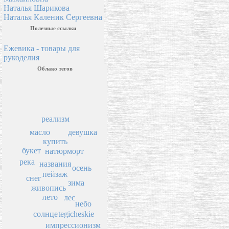
Наталья Шарикова
Наталья Каленик Сергеевна
Полезные ссылки
Ежевика - товары для
рукоделия
Облако тегов
реализм
масло
девушка
купить
букет
натюрморт
река
названия
осень
пейзаж
снег
зима
живопись
лето
лес
небо
солнце
tegicheskie
импрессионизм