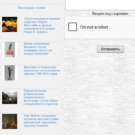
Последние статьи
Введите код с картинки:
«Где командовали высшие
существа: Генрих
Нюссляйн и друзья»
открывается в галерее
Гвидо В. Баудаха
Новая экспозиция
Высокого музея
посвящена искусству
южных backroads
Выставка в Глиптотеке
предлагает скульптурную
одиссею 1789-1914 годов
Первая большая
ретроспектива
американского
фотографа Салли Манн
отправляется в Хьюстон
Tate Modern открывает
крупную выставку работ
пионерской художницы
Доротеи Таннинг