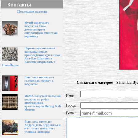
Контакты
Последние новости
Музей азиатского
искусства Crow
демонстрирует
современную японскую
керамику
Первая персональная
выставка новых
произведений художника
Яна-Оле Шимана в
Касмине открылась в
Нью-Йорке
Выставка посвящена
голове как мотиву в
Связаться с мастером - Simonida Djo
искусстве
Имя:
МоМА получает большой
подарок от работ
швейцарских
Город:
архитекторов Herzog & de
Meuron
E-mail:
Выставка отмечает
Андреа дель Верроккьо и
его самого известного
ученика Леонардо