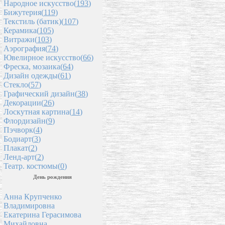
Народное искусство(
193
)
Бижутерия(
119
)
Текстиль (батик)(
107
)
Керамика(
105
)
Витражи(
103
)
Аэрография(
74
)
Ювелирное искусство(
66
)
Фреска, мозаика(
64
)
Дизайн одежды(
61
)
Стекло(
57
)
Графический дизайн(
38
)
Декорации(
26
)
Лоскутная картина(
14
)
Флордизайн(
9
)
Пэчворк(
4
)
Бодиарт(
3
)
Плакат(
2
)
Ленд-арт(
2
)
Театр. костюмы(
0
)
День рождения
Анна Крупченко
Владимировна
Екатерина Герасимова
Михайловна