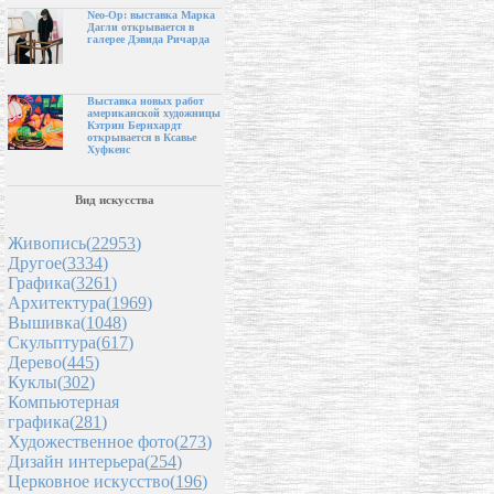
Neo-Op: выставка Марка
Дагли открывается в
галерее Дэвида Ричарда
Выставка новых работ
американской художницы
Кэтрин Бернхардт
открывается в Ксавье
Хуфкенс
Вид искусства
Живопись(
22953
)
Другое(
3334
)
Графика(
3261
)
Архитектура(
1969
)
Вышивка(
1048
)
Скульптура(
617
)
Дерево(
445
)
Куклы(
302
)
Компьютерная
графика(
281
)
Художественное фото(
273
)
Дизайн интерьера(
254
)
Церковное искусство(
196
)