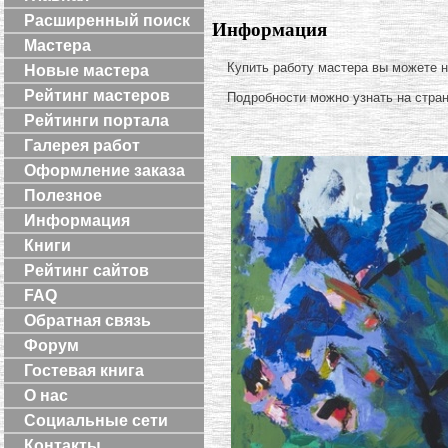
Расширенный поиск
Информация
Мастера
Купить работу мастера вы можете 
Новые мастера
Рейтинг мастеров
Подробности можно узнать на стра
Рейтинги портала
Галерея работ
Оформление заказа
Полезное
Информация
Книги
Рейтинг сайтов
FAQ
Обратная связь
Форум
Гостевая книга
О нас
Социальные сети
Контакты