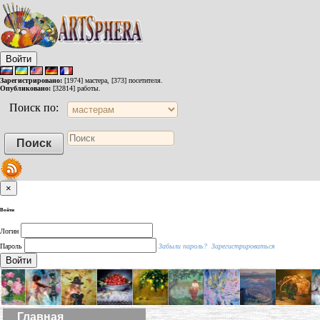
Войти
Зарегистрировано:
[1974] мастера, [373] посетителя.
Опубликовано:
[32814] работы.
Поиск по:
×
Войти
Логин
Пароль
Забыли пароль?
Зарегистрироваться
Войти
Главная