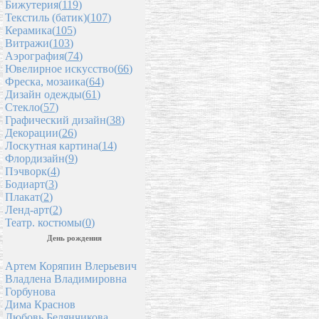
Бижутерия(
119
)
Текстиль (батик)(
107
)
Керамика(
105
)
Витражи(
103
)
Аэрография(
74
)
Ювелирное искусство(
66
)
Фреска, мозаика(
64
)
Дизайн одежды(
61
)
Стекло(
57
)
Графический дизайн(
38
)
Декорации(
26
)
Лоскутная картина(
14
)
Флордизайн(
9
)
Пэчворк(
4
)
Бодиарт(
3
)
Плакат(
2
)
Ленд-арт(
2
)
Театр. костюмы(
0
)
День рождения
Артем Коряпин Влерьевич
Владлена Владимировна
Горбунова
Дима Краснов
Любовь Белянчикова