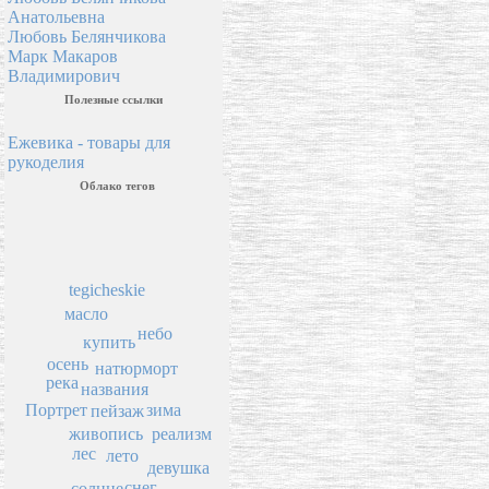
Анатольевна
Любовь Белянчикова
Марк Макаров
Владимирович
Полезные ссылки
Ежевика - товары для
рукоделия
Облако тегов
tegicheskie
масло
небо
купить
осень
натюрморт
река
названия
зима
Портрет
пейзаж
живопись
реализм
лес
лето
девушка
снег
солнце