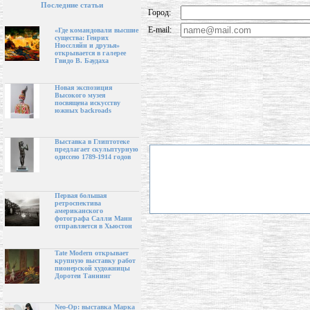
Последние статьи
Город:
E-mail:
«Где командовали высшие
существа: Генрих
Нюссляйн и друзья»
открывается в галерее
Гвидо В. Баудаха
Новая экспозиция
Высокого музея
посвящена искусству
южных backroads
Выставка в Глиптотеке
предлагает скульптурную
одиссею 1789-1914 годов
Первая большая
ретроспектива
американского
фотографа Салли Манн
отправляется в Хьюстон
Tate Modern открывает
крупную выставку работ
пионерской художницы
Доротеи Таннинг
Neo-Op: выставка Марка