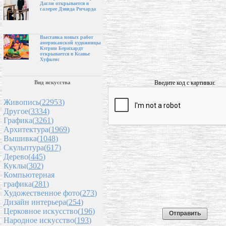
Дагли открывается в
галерее Дэвида Ричарда
Выставка новых работ
американской художницы
Кэтрин Бернхардт
открывается в Ксавье
Хуфкенс
Введите код с картинки:
Вид искусства
Живопись(
22953
)
Другое(
3334
)
Графика(
3261
)
Архитектура(
1969
)
Вышивка(
1048
)
Скульптура(
617
)
Дерево(
445
)
Куклы(
302
)
Компьютерная
графика(
281
)
Художественное фото(
273
)
Дизайн интерьера(
254
)
Церковное искусство(
196
)
Народное искусство(
193
)