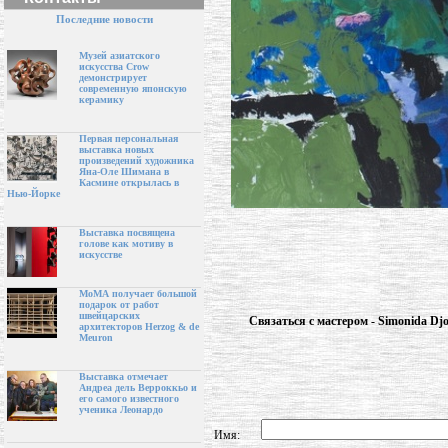
Последние новости
Музей азиатского
искусства Crow
демонстрирует
современную японскую
керамику
Первая персональная
выставка новых
произведений художника
Яна-Оле Шимана в
Касмине открылась в
Нью-Йорке
Выставка посвящена
голове как мотиву в
искусстве
МоМА получает большой
подарок от работ
швейцарских
Связаться с мастером - Simonida Djo
архитекторов Herzog & de
Meuron
Выставка отмечает
Андреа дель Верроккьо и
его самого известного
ученика Леонардо
Имя: