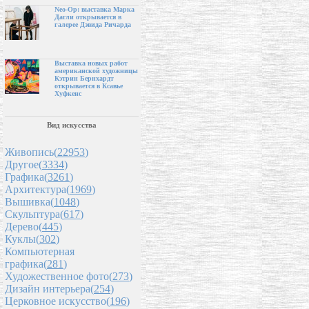
Neo-Op: выставка Марка
Дагли открывается в
галерее Дэвида Ричарда
Выставка новых работ
американской художницы
Кэтрин Бернхардт
открывается в Ксавье
Хуфкенс
Вид искусства
Живопись(
22953
)
Другое(
3334
)
Графика(
3261
)
Архитектура(
1969
)
Вышивка(
1048
)
Скульптура(
617
)
Дерево(
445
)
Куклы(
302
)
Компьютерная
графика(
281
)
Художественное фото(
273
)
Дизайн интерьера(
254
)
Церковное искусство(
196
)