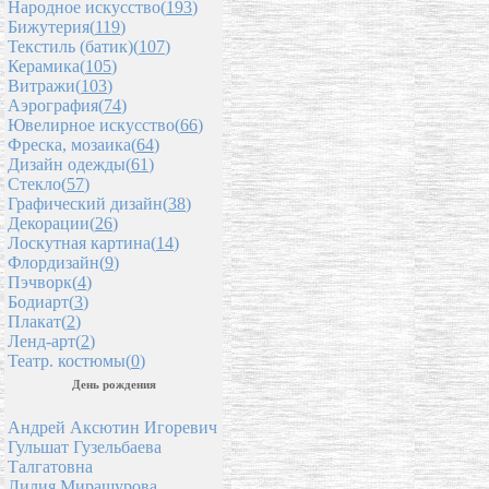
Народное искусство(
193
)
Бижутерия(
119
)
Текстиль (батик)(
107
)
Керамика(
105
)
Витражи(
103
)
Аэрография(
74
)
Ювелирное искусство(
66
)
Фреска, мозаика(
64
)
Дизайн одежды(
61
)
Стекло(
57
)
Графический дизайн(
38
)
Декорации(
26
)
Лоскутная картина(
14
)
Флордизайн(
9
)
Пэчворк(
4
)
Бодиарт(
3
)
Плакат(
2
)
Ленд-арт(
2
)
Театр. костюмы(
0
)
День рождения
Андрей Аксютин Игоревич
Гульшат Гузельбаева
Талгатовна
Лилия Мирашурова