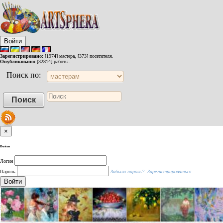
Войти
Зарегистрировано:
[1974] мастера, [373] посетителя.
Опубликовано:
[32814] работы.
Поиск по:
×
Войти
Логин
Пароль
Забыли пароль?
Зарегистрироваться
Войти