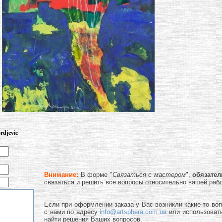
rdjevic
Внимание:
В форме "
Связаться с мастером
",
обязате
связаться и решить все вопросы относительно вашей раб
Если при оформлении заказа у Вас возникли какие-то во
с нами по адресу
info@artsphera.com.ua
или использоват
найти решения Ваших вопросов.