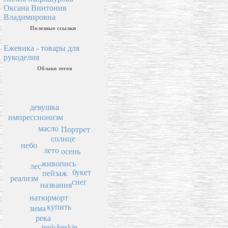
Оксана Винтонив
Владимировна
Полезные ссылки
Ежевика - товары для
рукоделия
Облако тегов
девушка
импрессионизм
масло
Портрет
солнце
небо
лето
осень
живопись
лес
букет
пейзаж
реализм
снег
названия
натюрморт
купить
зима
река
tegicheskie