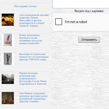
Последние статьи
Введите код с картинки:
«Где командовали высшие
существа: Генрих
Нюссляйн и друзья»
открывается в галерее
Гвидо В. Баудаха
Новая экспозиция
Высокого музея
посвящена искусству
южных backroads
Выставка в Глиптотеке
предлагает скульптурную
одиссею 1789-1914 годов
Первая большая
ретроспектива
американского
фотографа Салли Манн
отправляется в Хьюстон
Tate Modern открывает
крупную выставку работ
пионерской художницы
Доротеи Таннинг