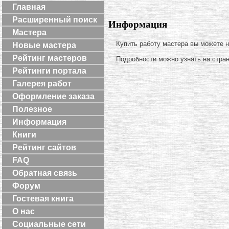
Главная
Расширенный поиск
Информация
Мастера
Купить работу мастера вы можете 
Новые мастера
Рейтинг мастеров
Подробности можно узнать на стра
Рейтинги портала
Галерея работ
Оформление заказа
Полезное
Информация
Книги
Рейтинг сайтов
FAQ
Обратная связь
Форум
Гостевая книга
О нас
Социальные сети