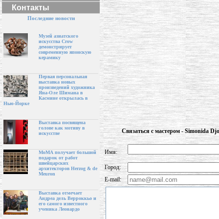
Контакты
Последние новости
Музей азиатского
искусства Crow
демонстрирует
современную японскую
керамику
Первая персональная
выставка новых
произведений художника
Яна-Оле Шимана в
Касмине открылась в
Нью-Йорке
Выставка посвящена
голове как мотиву в
Связаться с мастером - Simonida Djo
искусстве
Имя:
МоМА получает большой
подарок от работ
швейцарских
Город:
архитекторов Herzog & de
Meuron
E-mail:
Выставка отмечает
Андреа дель Верроккьо и
его самого известного
ученика Леонардо