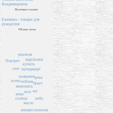
Владимировна
Полезные ссылки
Ежевика - товары для
рукоделия
Облако тегов
реализм
tegicheskie
Портрет
купить
снег
натюрморт
названия
река
осень
пейзаж
букет
живопись
лес
лето
зима
небо
солнце
масло
импрессионизм