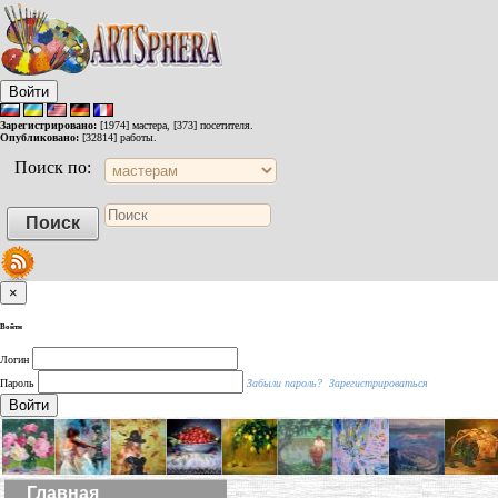
Войти
Зарегистрировано:
[1974] мастера, [373] посетителя.
Опубликовано:
[32814] работы.
Поиск по:
×
Войти
Логин
Пароль
Забыли пароль?
Зарегистрироваться
Войти
Главная