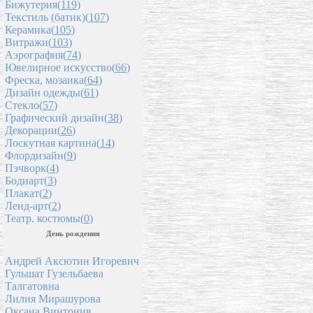
Бижутерия(
119
)
Текстиль (батик)(
107
)
Керамика(
105
)
Витражи(
103
)
Аэрография(
74
)
Ювелирное искусство(
66
)
Фреска, мозаика(
64
)
Дизайн одежды(
61
)
Стекло(
57
)
Графический дизайн(
38
)
Декорации(
26
)
Лоскутная картина(
14
)
Флордизайн(
9
)
Пэчворк(
4
)
Бодиарт(
3
)
Плакат(
2
)
Ленд-арт(
2
)
Театр. костюмы(
0
)
День рождения
Андрей Аксютин Игоревич
Гульшат Гузельбаева
Талгатовна
Лилия Мирашурова
Оксана Винтонив