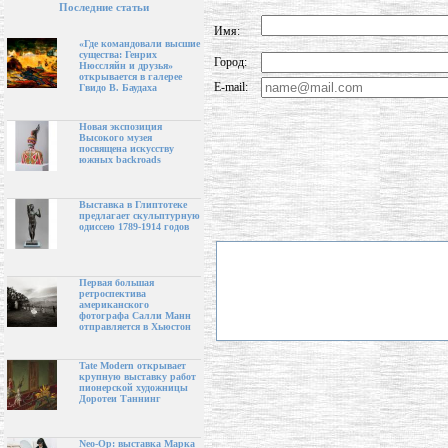
Последние статьи
Имя:
«Где командовали высшие
существа: Генрих
Город:
Нюссляйн и друзья»
открывается в галерее
E-mail:
Гвидо В. Баудаха
Новая экспозиция
Высокого музея
посвящена искусству
южных backroads
Выставка в Глиптотеке
предлагает скульптурную
одиссею 1789-1914 годов
Первая большая
ретроспектива
американского
фотографа Салли Манн
отправляется в Хьюстон
Tate Modern открывает
крупную выставку работ
пионерской художницы
Доротеи Таннинг
Neo-Op: выставка Марка