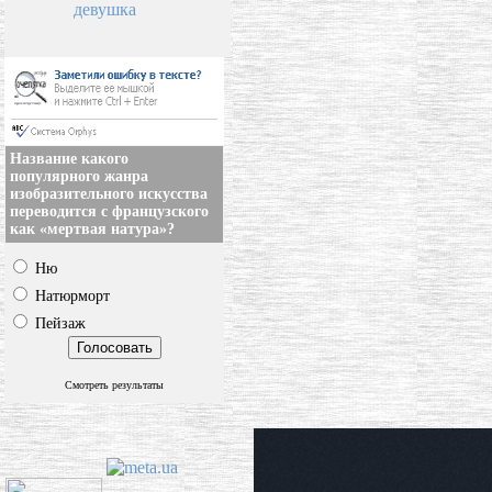
девушка
Название какого
популярного жанра
изобразительного искусства
переводится с французского
как «мертвая натура»?
Ню
Натюрморт
Пейзаж
Смотреть результаты