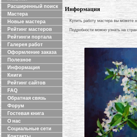
Расширенный поиск
Информация
Мастера
Купить работу мастера вы можете 
Новые мастера
Рейтинг мастеров
Подробности можно узнать на стра
Рейтинги портала
Галерея работ
Оформление заказа
Полезное
Информация
Книги
Рейтинг сайтов
FAQ
Обратная связь
Форум
Гостевая книга
О нас
Социальные сети
Контакты