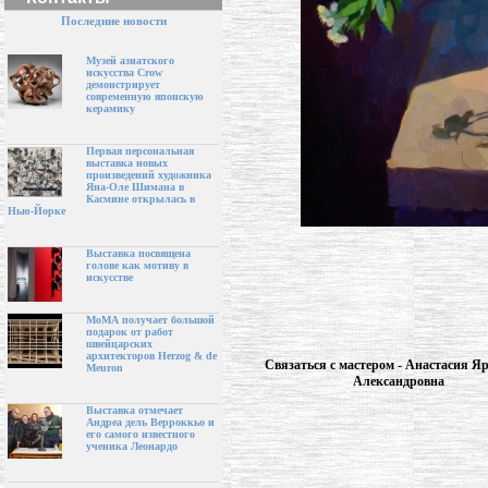
Последние новости
Музей азиатского
искусства Crow
демонстрирует
современную японскую
керамику
Первая персональная
выставка новых
произведений художника
Яна-Оле Шимана в
Касмине открылась в
Нью-Йорке
Выставка посвящена
голове как мотиву в
искусстве
МоМА получает большой
подарок от работ
швейцарских
архитекторов Herzog & de
Связаться с мастером - Анастасия Я
Meuron
Александровна
Выставка отмечает
Андреа дель Верроккьо и
его самого известного
ученика Леонардо