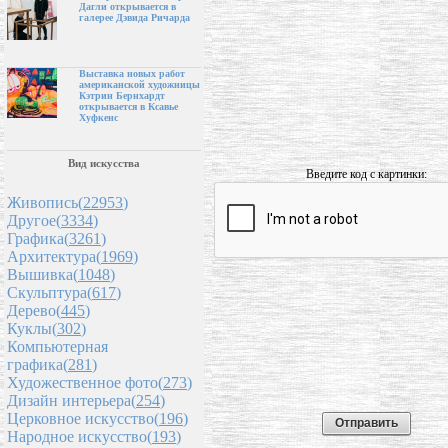
Дагли открывается в
галерее Дэвида Ричарда
Выставка новых работ
американской художницы
Кэтрин Бернхардт
открывается в Ксавье
Хуфкенс
Вид искусства
Введите код с картинки:
Живопись(
22953
)
Другое(
3334
)
Графика(
3261
)
Архитектура(
1969
)
Вышивка(
1048
)
Скульптура(
617
)
Дерево(
445
)
Куклы(
302
)
Компьютерная
графика(
281
)
Художественное фото(
273
)
Дизайн интерьера(
254
)
Церковное искусство(
196
)
Народное искусство(
193
)