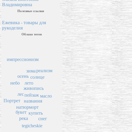
Владимировна
Полезные ссылки
Ежевика - товары для
рукоделия
Облако тегов
импрессионизм
реализм
зима
осень
солнце
небо
лето
живопись
лес
пейзаж
масло
Портрет
названия
натюрморт
букет
купить
река
снег
tegicheskie