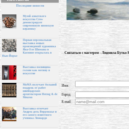
Последние новости
Музей азиатского
искусства Crow
демонстрирует
современную японскую
керамику
Первая персональная
выставка новых
произведений художника
Яна-Оле Шимана в
Связаться с мастером - Людмила Бутко 
Касмине открылась в
Нью-Йорке
Выставка посвящена
голове как мотиву в
искусстве
МоМА получает большой
Имя:
подарок от работ
швейцарских
Город:
архитекторов Herzog & de
Meuron
E-mail:
Выставка отмечает
Андреа дель Верроккьо и
его самого известного
ученика Леонардо