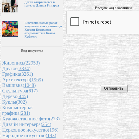
Дагли открывается в
галерее Дэвида Ричарда
Введите код с картинки:
Выставка новых работ
американской художницы
Кэтрин Бернхардт
открывается в Ксавье
Хуфкенс
Вид искусства
Живопись(
22953
)
Другое(
3334
)
Графика(
3261
)
Архитектура(
1969
)
Вышивка(
1048
)
Скульптура(
617
)
Дерево(
445
)
Куклы(
302
)
Компьютерная
графика(
281
)
Художественное фото(
273
)
Дизайн интерьера(
254
)
Церковное искусство(
196
)
Народное искусство(
193
)