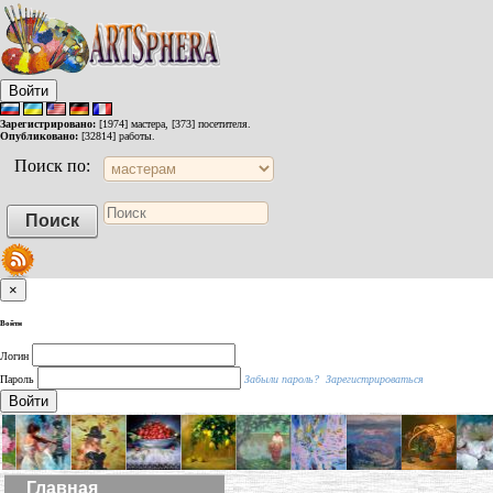
Войти
Зарегистрировано:
[1974] мастера, [373] посетителя.
Опубликовано:
[32814] работы.
Поиск по:
×
Войти
Логин
Пароль
Забыли пароль?
Зарегистрироваться
Войти
Главная