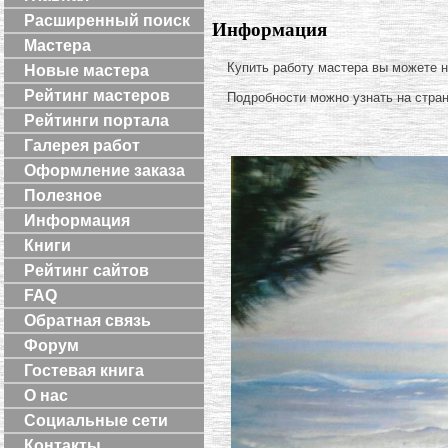
Расширенный поиск
Информация
Мастера
Купить работу мастера вы можете 
Новые мастера
Рейтинг мастеров
Подробности можно узнать на стра
Рейтинги портала
Галерея работ
Оформление заказа
Полезное
Информация
Книги
Рейтинг сайтов
FAQ
Обратная связь
Форум
Гостевая книга
О нас
Социальные сети
Контакты