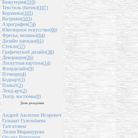
Бижутерия(
119
)
Текстиль (батик)(
107
)
Керамика(
105
)
Витражи(
103
)
Аэрография(
74
)
Ювелирное искусство(
66
)
Фреска, мозаика(
64
)
Дизайн одежды(
61
)
Стекло(
57
)
Графический дизайн(
38
)
Декорации(
26
)
Лоскутная картина(
14
)
Флордизайн(
9
)
Пэчворк(
4
)
Бодиарт(
3
)
Плакат(
2
)
Ленд-арт(
2
)
Театр. костюмы(
0
)
День рождения
Андрей Аксютин Игоревич
Гульшат Гузельбаева
Талгатовна
Лилия Мирашурова
Оксана Винтонив