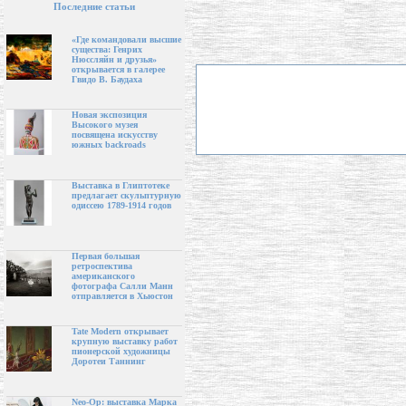
Последние статьи
«Где командовали высшие
существа: Генрих
Нюссляйн и друзья»
открывается в галерее
Гвидо В. Баудаха
Новая экспозиция
Высокого музея
посвящена искусству
южных backroads
Выставка в Глиптотеке
предлагает скульптурную
одиссею 1789-1914 годов
Первая большая
ретроспектива
американского
фотографа Салли Манн
отправляется в Хьюстон
Tate Modern открывает
крупную выставку работ
пионерской художницы
Доротеи Таннинг
Neo-Op: выставка Марка