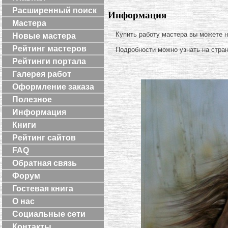
Расширенный поиск
Информация
Мастера
Купить работу мастера вы можете 
Новые мастера
Рейтинг мастеров
Подробности можно узнать на стра
Рейтинги портала
Галерея работ
Оформление заказа
Полезное
Информация
Книги
Рейтинг сайтов
FAQ
Обратная связь
Форум
Гостевая книга
О нас
Социальные сети
Контакты