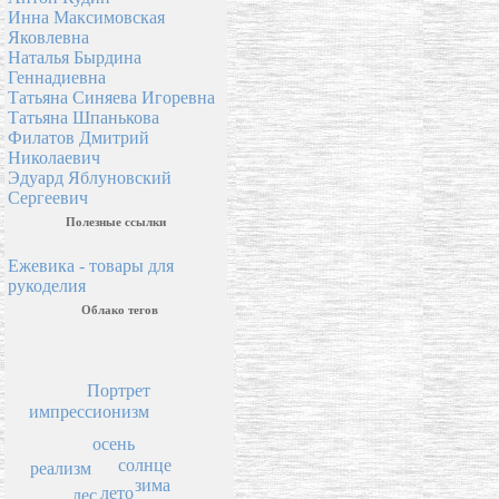
Инна Максимовская
Яковлевна
Наталья Бырдина
Геннадиевна
Татьяна Синяева Игоревна
Татьяна Шпанькова
Филатов Дмитрий
Николаевич
Эдуард Яблуновский
Сергеевич
Полезные ссылки
Ежевика - товары для
рукоделия
Облако тегов
Портрет
импрессионизм
осень
солнце
реализм
зима
лето
лес