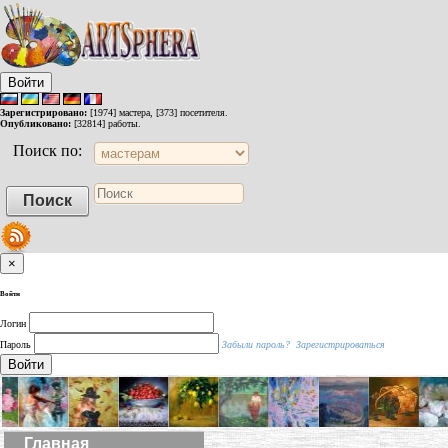
Войти
Зарегистрировано:
[1974] мастера, [373] посетителя.
Опубликовано:
[32814] работы.
Поиск по:
×
Войти
Логин
Пароль
Забыли пароль?
Зарегистрироваться
Войти
Главная