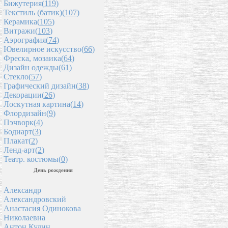
Бижутерия(
119
)
Текстиль (батик)(
107
)
Керамика(
105
)
Витражи(
103
)
Аэрография(
74
)
Ювелирное искусство(
66
)
Фреска, мозаика(
64
)
Дизайн одежды(
61
)
Стекло(
57
)
Графический дизайн(
38
)
Декорации(
26
)
Лоскутная картина(
14
)
Флордизайн(
9
)
Пэчворк(
4
)
Бодиарт(
3
)
Плакат(
2
)
Ленд-арт(
2
)
Театр. костюмы(
0
)
День рождения
Александр
Александровский
Анастасия Одинокова
Николаевна
Антон Кудин