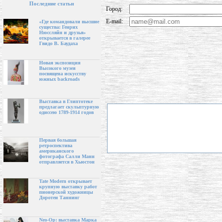
Последние статьи
Город:
E-mail:
«Где командовали высшие
существа: Генрих
Нюссляйн и друзья»
открывается в галерее
Гвидо В. Баудаха
Новая экспозиция
Высокого музея
посвящена искусству
южных backroads
Выставка в Глиптотеке
предлагает скульптурную
одиссею 1789-1914 годов
Первая большая
ретроспектива
американского
фотографа Салли Манн
отправляется в Хьюстон
Tate Modern открывает
крупную выставку работ
пионерской художницы
Доротеи Таннинг
Neo-Op: выставка Марка