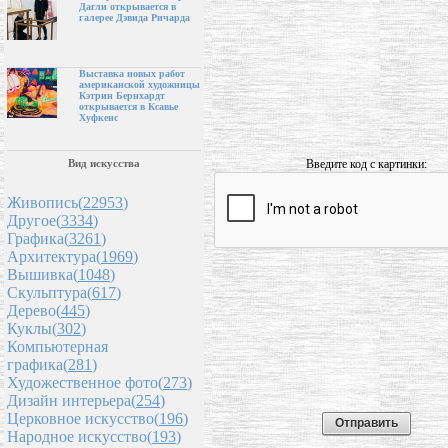
Дагли открывается в
галерее Дэвида Ричарда
Выставка новых работ
американской художницы
Кэтрин Бернхардт
открывается в Ксавье
Хуфкенс
Введите код с картинки:
Вид искусства
Живопись(
22953
)
Другое(
3334
)
Графика(
3261
)
Архитектура(
1969
)
Вышивка(
1048
)
Скульптура(
617
)
Дерево(
445
)
Куклы(
302
)
Компьютерная
графика(
281
)
Художественное фото(
273
)
Дизайн интерьера(
254
)
Церковное искусство(
196
)
Народное искусство(
193
)