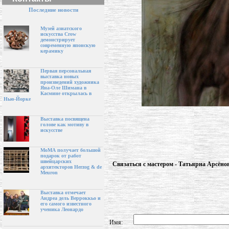
Последние новости
Музей азиатского
искусства Crow
демонстрирует
современную японскую
керамику
Первая персональная
выставка новых
произведений художника
Яна-Оле Шимана в
Касмине открылась в
Нью-Йорке
Выставка посвящена
голове как мотиву в
искусстве
МоМА получает большой
подарок от работ
швейцарских
Связаться с мастером - Татьярна Арсёно
архитекторов Herzog & de
Meuron
Выставка отмечает
Андреа дель Верроккьо и
его самого известного
ученика Леонардо
Имя: