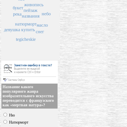
живопись
букет
пейзаж
небо
река
названия
натюрморт
масло
девушка
купить
снег
tegicheskie
Название какого
популярного жанра
изобразительного искусства
переводится с французского
как «мертвая натура»?
Ню
Натюрморт