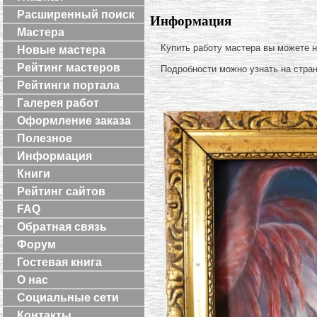
Расширенный поиск
Информация
Мастера
Купить работу мастера вы можете 
Новые мастера
Рейтинг мастеров
Подробности можно узнать на стра
Рейтинги портала
Галерея работ
Оформление заказа
Полезное
Информация
Книги
Рейтинг сайтов
FAQ
Обратная связь
Форум
Гостевая книга
О нас
Социальные сети
Контакты