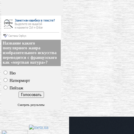
Название какого
популярного жанра
изобразительного искусства
переводится с французского
как «мертвая натура»?
Ню
Натюрморт
Пейзаж
Смотреть результаты