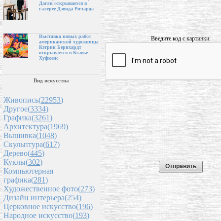
Дагли открывается в
галерее Дэвида Ричарда
Выставка новых работ
Введите код с картинки:
американской художницы
Кэтрин Бернхардт
открывается в Ксавье
Хуфкенс
Вид искусства
Живопись(
22953
)
Другое(
3334
)
Графика(
3261
)
Архитектура(
1969
)
Вышивка(
1048
)
Скульптура(
617
)
Дерево(
445
)
Куклы(
302
)
Компьютерная
графика(
281
)
Художественное фото(
273
)
Дизайн интерьера(
254
)
Церковное искусство(
196
)
Народное искусство(
193
)