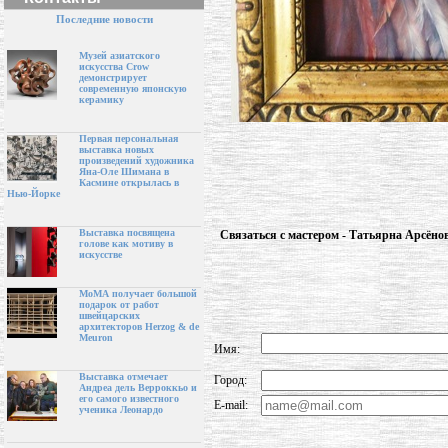
Последние новости
Музей азиатского
искусства Crow
демонстрирует
современную японскую
керамику
Первая персональная
выставка новых
произведений художника
Яна-Оле Шимана в
Касмине открылась в
Нью-Йорке
Выставка посвящена
Связаться с мастером - Татьярна Арсёно
голове как мотиву в
искусстве
МоМА получает большой
подарок от работ
швейцарских
архитекторов Herzog & de
Meuron
Имя:
Выставка отмечает
Город:
Андреа дель Верроккьо и
его самого известного
E-mail:
ученика Леонардо