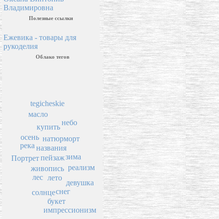
Владимировна
Полезные ссылки
Ежевика - товары для
рукоделия
Облако тегов
tegicheskie
масло
небо
купить
осень
натюрморт
река
названия
зима
пейзаж
Портрет
реализм
живопись
лес
лето
девушка
снег
солнце
букет
импрессионизм