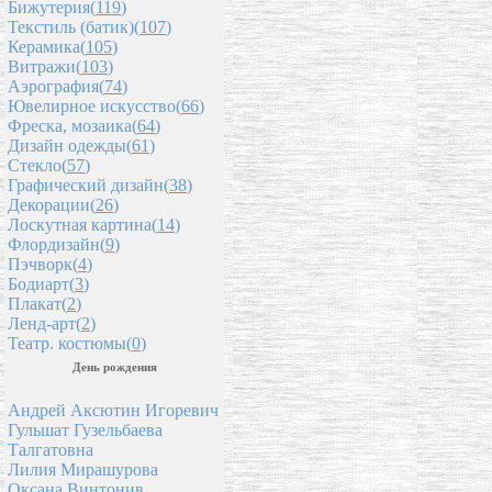
Бижутерия(
119
)
Текстиль (батик)(
107
)
Керамика(
105
)
Витражи(
103
)
Аэрография(
74
)
Ювелирное искусство(
66
)
Фреска, мозаика(
64
)
Дизайн одежды(
61
)
Стекло(
57
)
Графический дизайн(
38
)
Декорации(
26
)
Лоскутная картина(
14
)
Флордизайн(
9
)
Пэчворк(
4
)
Бодиарт(
3
)
Плакат(
2
)
Ленд-арт(
2
)
Театр. костюмы(
0
)
День рождения
Андрей Аксютин Игоревич
Гульшат Гузельбаева
Талгатовна
Лилия Мирашурова
Оксана Винтонив