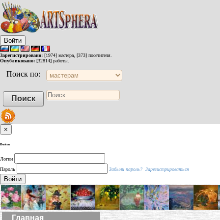
Войти
Зарегистрировано:
[1974] мастера, [373] посетителя.
Опубликовано:
[32814] работы.
Поиск по:
×
Войти
Логин
Пароль
Забыли пароль?
Зарегистрироваться
Войти
Главная