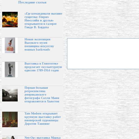
Последние статьи
«Где командовали высшие
существа: Генрих
Нюссляйн и друзья»
открывается в галерее
Гвидо В. Баудаха
Новая экспозиция
Высокого музея
посвящена искусству
южных backroads
Выставка в Глиптотеке
предлагает скульптурную
одиссею 1789-1914 годов
Первая большая
ретроспектива
американского
фотографа Салли Манн
отправляется в Хьюстон
Tate Modern открывает
крупную выставку работ
пионерской художницы
Доротеи Таннинг
Neo-Op: выставка Марка