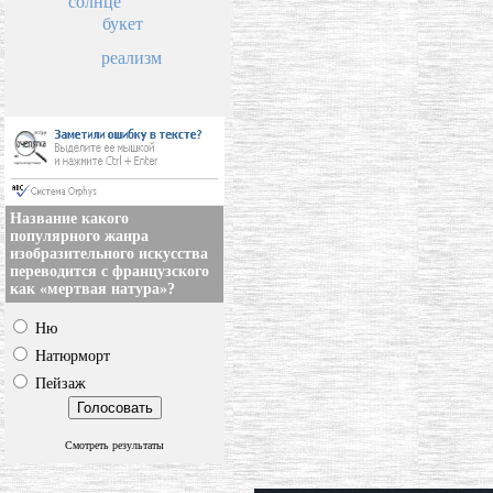
солнце
букет
реализм
Название какого
популярного жанра
изобразительного искусства
переводится с французского
как «мертвая натура»?
Ню
Натюрморт
Пейзаж
Смотреть результаты