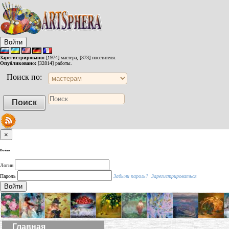
Войти
Зарегистрировано:
[1974] мастера, [373] посетителя.
Опубликовано:
[32814] работы.
Поиск по:
×
Войти
Логин
Пароль
Забыли пароль?
Зарегистрироваться
Войти
Главная