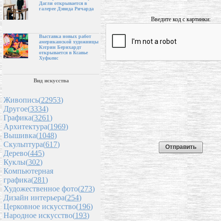
Дагли открывается в
галерее Дэвида Ричарда
Введите код с картинки:
Выставка новых работ
американской художницы
Кэтрин Бернхардт
открывается в Ксавье
Хуфкенс
Вид искусства
Живопись(
22953
)
Другое(
3334
)
Графика(
3261
)
Архитектура(
1969
)
Вышивка(
1048
)
Скульптура(
617
)
Дерево(
445
)
Куклы(
302
)
Компьютерная
графика(
281
)
Художественное фото(
273
)
Дизайн интерьера(
254
)
Церковное искусство(
196
)
Народное искусство(
193
)