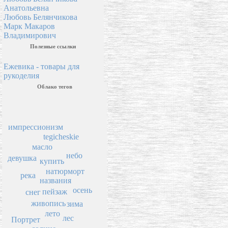
Анатольевна
Любовь Белянчикова
Марк Макаров
Владимирович
Полезные ссылки
Ежевика - товары для
рукоделия
Облако тегов
импрессионизм
tegicheskie
масло
небо
девушка
купить
натюрморт
река
названия
осень
пейзаж
снег
живопись
зима
лето
лес
Портрет