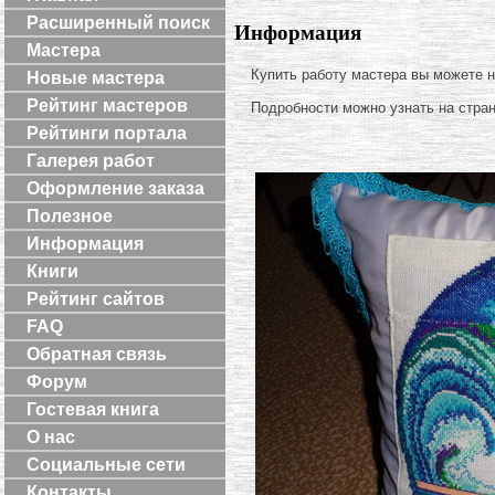
Расширенный поиск
Информация
Мастера
Купить работу мастера вы можете 
Новые мастера
Рейтинг мастеров
Подробности можно узнать на стра
Рейтинги портала
Галерея работ
Оформление заказа
Полезное
Информация
Книги
Рейтинг сайтов
FAQ
Обратная связь
Форум
Гостевая книга
О нас
Социальные сети
Контакты