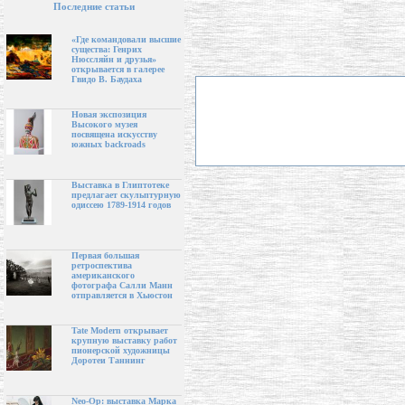
Последние статьи
«Где командовали высшие
существа: Генрих
Нюссляйн и друзья»
открывается в галерее
Гвидо В. Баудаха
Новая экспозиция
Высокого музея
посвящена искусству
южных backroads
Выставка в Глиптотеке
предлагает скульптурную
одиссею 1789-1914 годов
Первая большая
ретроспектива
американского
фотографа Салли Манн
отправляется в Хьюстон
Tate Modern открывает
крупную выставку работ
пионерской художницы
Доротеи Таннинг
Neo-Op: выставка Марка