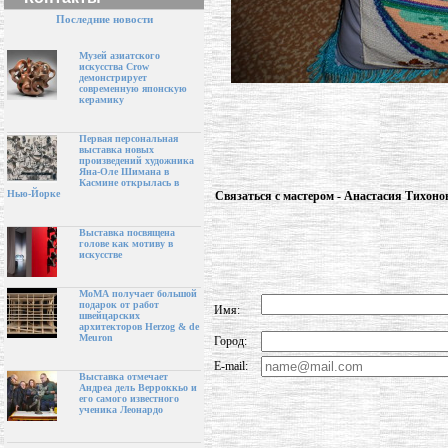
Последние новости
Музей азиатского
искусства Crow
демонстрирует
современную японскую
керамику
Первая персональная
выставка новых
произведений художника
Яна-Оле Шимана в
Касмине открылась в
Нью-Йорке
Связаться с мастером - Анастасия Тихоно
Выставка посвящена
голове как мотиву в
искусстве
МоМА получает большой
подарок от работ
Имя:
швейцарских
архитекторов Herzog & de
Meuron
Город:
E-mail:
Выставка отмечает
Андреа дель Верроккьо и
его самого известного
ученика Леонардо