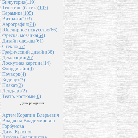
Бижутерия(
119
)
Текстиль (батик)(
107
)
Керамика(
105
)
Витражи(
103
)
Аэрография(
74
)
Ювелирное искусство(
66
)
Фреска, мозаика(
64
)
Дизайн одежды(
61
)
Стекло(
57
)
Графический дизайн(
38
)
Декорации(
26
)
Лоскутная картина(
14
)
Флордизайн(
9
)
Пэчворк(
4
)
Бодиарт(
3
)
Плакат(
2
)
Ленд-арт(
2
)
Театр. костюмы(
0
)
День рождения
Артем Коряпин Влерьевич
Владлена Владимировна
Горбунова
Дима Краснов
Любовь Белянчикова