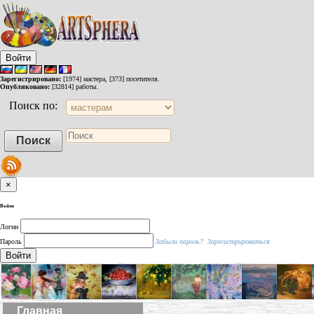
Войти
Зарегистрировано:
[1974] мастера, [373] посетителя.
Опубликовано:
[32814] работы.
Поиск по:
×
Войти
Логин
Пароль
Забыли пароль?
Зарегистрироваться
Войти
Главная