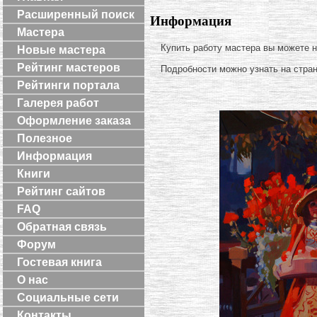
Расширенный поиск
Информация
Мастера
Купить работу мастера вы можете 
Новые мастера
Рейтинг мастеров
Подробности можно узнать на стра
Рейтинги портала
Галерея работ
Оформление заказа
Полезное
Информация
Книги
Рейтинг сайтов
FAQ
Обратная связь
Форум
Гостевая книга
О нас
Социальные сети
Контакты