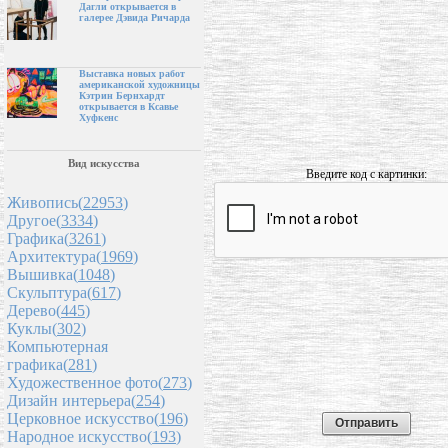
Дагли открывается в
галерее Дэвида Ричарда
Выставка новых работ
американской художницы
Кэтрин Бернхардт
открывается в Ксавье
Хуфкенс
Вид искусства
Введите код с картинки:
Живопись(
22953
)
Другое(
3334
)
Графика(
3261
)
Архитектура(
1969
)
Вышивка(
1048
)
Скульптура(
617
)
Дерево(
445
)
Куклы(
302
)
Компьютерная
графика(
281
)
Художественное фото(
273
)
Дизайн интерьера(
254
)
Церковное искусство(
196
)
Народное искусство(
193
)