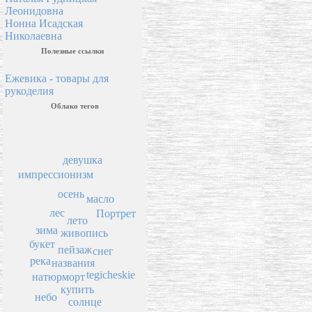
Леонидовна
Нонна Исадская
Николаевна
Полезные ссылки
Ежевика - товары для
рукоделия
Облако тегов
девушка
импрессионизм
осень
масло
лес
Портрет
лето
зима
живопись
букет
пейзаж
снег
река
названия
tegicheskie
натюрморт
купить
небо
солнце