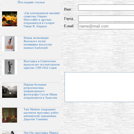
Последние статьи
Имя:
«Где командовали высшие
существа: Генрих
Город:
Нюссляйн и друзья»
открывается в галерее
E-mail:
Гвидо В. Баудаха
Новая экспозиция
Высокого музея
посвящена искусству
южных backroads
Выставка в Глиптотеке
предлагает скульптурную
одиссею 1789-1914 годов
Первая большая
ретроспектива
американского
фотографа Салли Манн
отправляется в Хьюстон
Tate Modern открывает
крупную выставку работ
пионерской художницы
Доротеи Таннинг
Neo-Op: выставка Марка