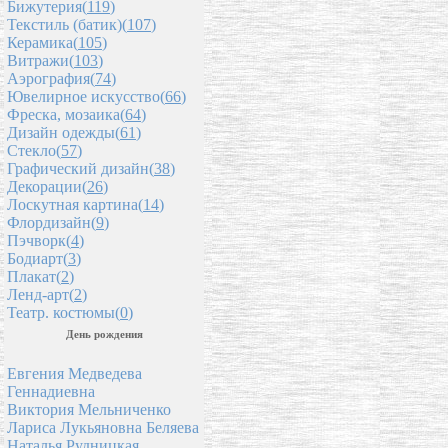
Бижутерия(
119
)
Текстиль (батик)(
107
)
Керамика(
105
)
Витражи(
103
)
Аэрография(
74
)
Ювелирное искусство(
66
)
Фреска, мозаика(
64
)
Дизайн одежды(
61
)
Стекло(
57
)
Графический дизайн(
38
)
Декорации(
26
)
Лоскутная картина(
14
)
Флордизайн(
9
)
Пэчворк(
4
)
Бодиарт(
3
)
Плакат(
2
)
Ленд-арт(
2
)
Театр. костюмы(
0
)
День рождения
Евгения Медведева
Геннадиевна
Виктория Мельниченко
Лариса Лукьяновна Беляева
Наталья Рудницкая