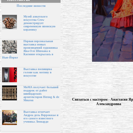
Последние новости
Музей азиатского
искусства Crow
демонстрирует
современную японскую
керамику
Первая персональная
выставка новых
произведений художника
Яна-Оле Шимана в
Касмине открылась в
Нью-Йорке
Выставка посвящена
голове как мотиву в
искусстве
МоМА получает большой
подарок от работ
швейцарских
архитекторов Herzog & de
Связаться с мастером - Анастасия Я
Meuron
Александровна
Выставка отмечает
Андреа дель Верроккьо и
его самого известного
ученика Леонардо