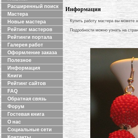
Расширенный поиск
Информация
Мастера
Купить работу мастера вы можете 
Новые мастера
Рейтинг мастеров
Подробности можно узнать на стра
Рейтинги портала
Галерея работ
Оформление заказа
Полезное
Информация
Книги
Рейтинг сайтов
FAQ
Обратная связь
Форум
Гостевая книга
О нас
Социальные сети
Контакты