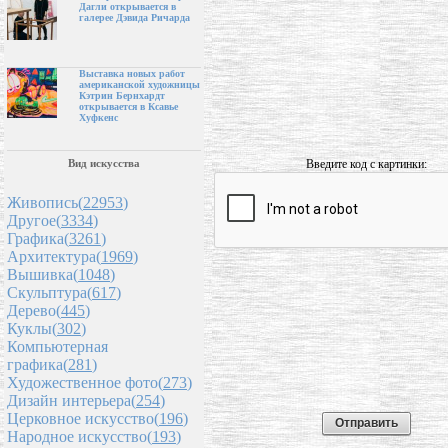
Дагли открывается в
галерее Дэвида Ричарда
Выставка новых работ
американской художницы
Кэтрин Бернхардт
открывается в Ксавье
Хуфкенс
Введите код с картинки:
Вид искусства
Живопись(
22953
)
Другое(
3334
)
Графика(
3261
)
Архитектура(
1969
)
Вышивка(
1048
)
Скульптура(
617
)
Дерево(
445
)
Куклы(
302
)
Компьютерная
графика(
281
)
Художественное фото(
273
)
Дизайн интерьера(
254
)
Церковное искусство(
196
)
Народное искусство(
193
)