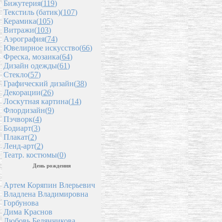
Бижутерия(
119
)
Текстиль (батик)(
107
)
Керамика(
105
)
Витражи(
103
)
Аэрография(
74
)
Ювелирное искусство(
66
)
Фреска, мозаика(
64
)
Дизайн одежды(
61
)
Стекло(
57
)
Графический дизайн(
38
)
Декорации(
26
)
Лоскутная картина(
14
)
Флордизайн(
9
)
Пэчворк(
4
)
Бодиарт(
3
)
Плакат(
2
)
Ленд-арт(
2
)
Театр. костюмы(
0
)
День рождения
Артем Коряпин Влерьевич
Владлена Владимировна
Горбунова
Дима Краснов
Любовь Белянчикова