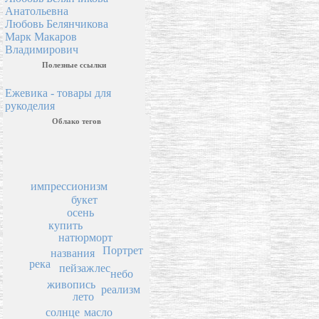
Анатольевна
Любовь Белянчикова
Марк Макаров
Владимирович
Полезные ссылки
Ежевика - товары для
рукоделия
Облако тегов
импрессионизм
букет
осень
купить
натюрморт
Портрет
названия
река
пейзаж
лес
небо
живопись
реализм
лето
солнце
масло