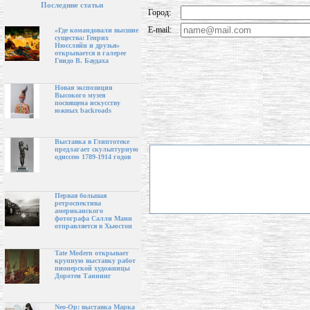
Последние статьи
Город:
E-mail:
«Где командовали высшие
существа: Генрих
Нюссляйн и друзья»
открывается в галерее
Гвидо В. Баудаха
Новая экспозиция
Высокого музея
посвящена искусству
южных backroads
Выставка в Глиптотеке
предлагает скульптурную
одиссею 1789-1914 годов
Первая большая
ретроспектива
американского
фотографа Салли Манн
отправляется в Хьюстон
Tate Modern открывает
крупную выставку работ
пионерской художницы
Доротеи Таннинг
Neo-Op: выставка Марка