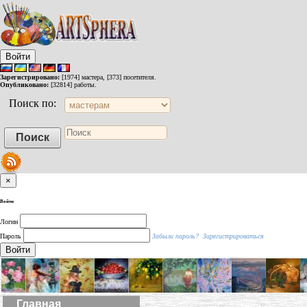
Войти
Зарегистрировано:
[1974] мастера, [373] посетителя.
Опубликовано:
[32814] работы.
Поиск по:
×
Войти
Логин
Пароль
Забыли пароль?
Зарегистрироваться
Войти
Главная