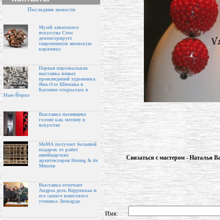
Последние новости
Музей азиатского
искусства Crow
демонстрирует
современную японскую
керамику
Первая персональная
выставка новых
произведений художника
Яна-Оле Шимана в
Касмине открылась в
Нью-Йорке
Выставка посвящена
голове как мотиву в
искусстве
МоМА получает большой
подарок от работ
швейцарских
Связаться с мастером - Наталья В
архитекторов Herzog & de
Meuron
Выставка отмечает
Андреа дель Верроккьо и
его самого известного
ученика Леонардо
Имя: