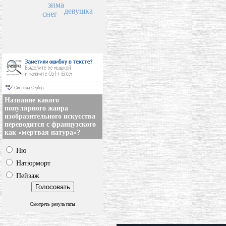
зима
девушка
снег
Название какого
популярного жанра
изобразительного искусства
переводится с французского
как «мертвая натура»?
Ню
Натюрморт
Пейзаж
Смотреть результаты