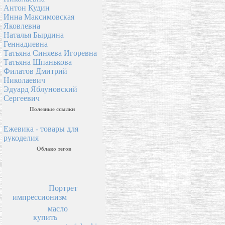
Антон Кудин
Инна Максимовская
Яковлевна
Наталья Бырдина
Геннадиевна
Татьяна Синяева Игоревна
Татьяна Шпанькова
Филатов Дмитрий
Николаевич
Эдуард Яблуновский
Сергеевич
Полезные ссылки
Ежевика - товары для
рукоделия
Облако тегов
Портрет
импрессионизм
масло
купить