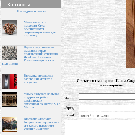
Контакты
Последние новости
Музей азиатского
искусства Crow
демонстрирует
современную японскую
керамику
Первая персональная
выставка новых
произведений художника
Яна-Оле Шимана в
Касмине открылась в
Нью-Йорке
Выставка посвящена
голове как мотиву в
Связаться с мастером - Илона Сид
искусстве
Владимировна
МоМА получает большой
подарок от работ
Имя:
швейцарских
архитекторов Herzog & de
Город:
Meuron
E-mail:
Выставка отмечает
Андреа дель Верроккьо и
его самого известного
ученика Леонардо