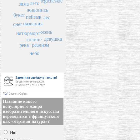
tegicheskie
лето
зима
живопись
букет
пейзаж
лес
названия
снег
осень
натюрморт
девушка
солнце
реализм
река
небо
Название какого
популярного жанра
изобразительного искусства
переводится с французского
как «мертвая натура»?
Ню