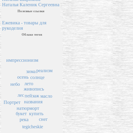
Наталья Каленик Сергеевна
Полезные ссылки
Ежевика - товары для
рукоделия
Облако тегов
импрессионизм
реализм
зима
осень
солнце
лето
небо
живопись
лес
пейзаж
масло
названия
Портрет
натюрморт
букет
купить
снег
река
tegicheskie