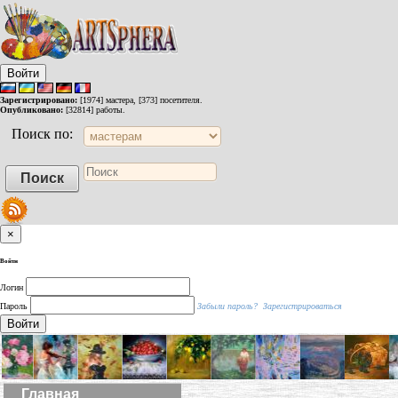
Войти
Зарегистрировано:
[1974] мастера, [373] посетителя.
Опубликовано:
[32814] работы.
Поиск по:
×
Войти
Логин
Пароль
Забыли пароль?
Зарегистрироваться
Войти
Главная