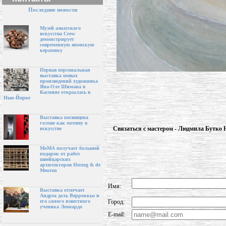
Последние новости
Музей азиатского
искусства Crow
демонстрирует
современную японскую
керамику
Первая персональная
выставка новых
произведений художника
Яна-Оле Шимана в
Касмине открылась в
Нью-Йорке
Выставка посвящена
голове как мотиву в
Связаться с мастером - Людмила Бутко 
искусстве
МоМА получает большой
подарок от работ
швейцарских
архитекторов Herzog & de
Meuron
Имя:
Выставка отмечает
Андреа дель Верроккьо и
Город:
его самого известного
ученика Леонардо
E-mail: