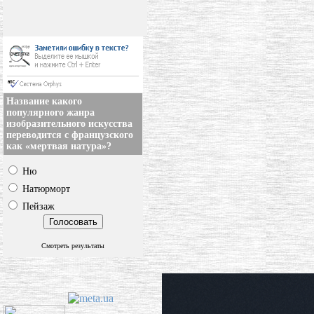
Название какого
популярного жанра
изобразительного искусства
переводится с французского
как «мертвая натура»?
Ню
Натюрморт
Пейзаж
Смотреть результаты