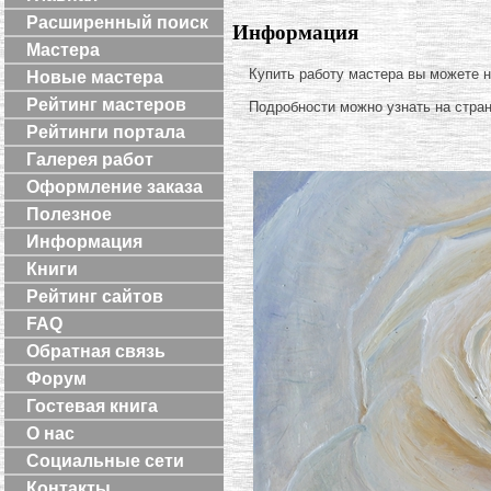
Расширенный поиск
Информация
Мастера
Купить работу мастера вы можете 
Новые мастера
Рейтинг мастеров
Подробности можно узнать на стра
Рейтинги портала
Галерея работ
Оформление заказа
Полезное
Информация
Книги
Рейтинг сайтов
FAQ
Обратная связь
Форум
Гостевая книга
О нас
Социальные сети
Контакты