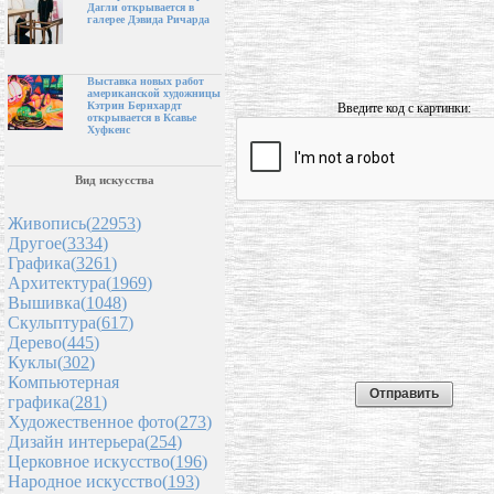
Дагли открывается в
галерее Дэвида Ричарда
Выставка новых работ
американской художницы
Кэтрин Бернхардт
Введите код с картинки:
открывается в Ксавье
Хуфкенс
Вид искусства
Живопись(
22953
)
Другое(
3334
)
Графика(
3261
)
Архитектура(
1969
)
Вышивка(
1048
)
Скульптура(
617
)
Дерево(
445
)
Куклы(
302
)
Компьютерная
графика(
281
)
Художественное фото(
273
)
Дизайн интерьера(
254
)
Церковное искусство(
196
)
Народное искусство(
193
)