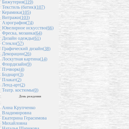
Бижутерия(
119
)
Текстиль (батик)(
107
)
Керамика(
105
)
Витражи(
103
)
Аэрография(
74
)
Ювелирное искусство(
66
)
Фреска, мозаика(
64
)
Дизайн одежды(
61
)
Стекло(
57
)
Графический дизайн(
38
)
Декорации(
26
)
Лоскутная картина(
14
)
Флордизайн(
9
)
Пэчворк(
4
)
Бодиарт(
3
)
Плакат(
2
)
Ленд-арт(
2
)
Театр. костюмы(
0
)
День рождения
Анна Крупченко
Владимировна
Екатерина Герасимова
Михайловна
Наталья Шарикова