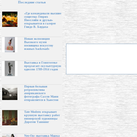
Последние статьи
«Где командовали высшие
существа: Генрих
Нюссляйн и друзья»
открывается в галерее
Гвидо В. Баудаха
Новая экспозиция
Высокого музея
посвящена искусству
южных backroads
Выставка в Глиптотеке
предлагает скульптурную
одиссею 1789-1914 годов
Первая большая
ретроспектива
американского
фотографа Салли Манн
отправляется в Хьюстон
Tate Modern открывает
крупную выставку работ
пионерской художницы
Доротеи Таннинг
Neo-Op: выставка Марка