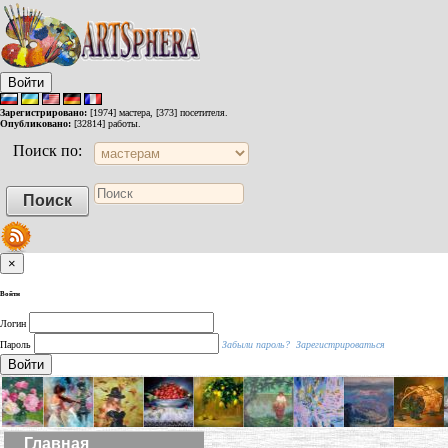
Войти
Зарегистрировано:
[1974] мастера, [373] посетителя.
Опубликовано:
[32814] работы.
Поиск по:
×
Войти
Логин
Пароль
Забыли пароль?
Зарегистрироваться
Войти
Главная