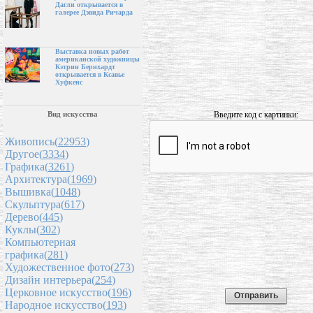
Дагли открывается в
галерее Дэвида Ричарда
Выставка новых работ
американской художницы
Кэтрин Бернхардт
открывается в Ксавье
Хуфкенс
Введите код с картинки:
Вид искусства
Живопись(
22953
)
Другое(
3334
)
Графика(
3261
)
Архитектура(
1969
)
Вышивка(
1048
)
Скульптура(
617
)
Дерево(
445
)
Куклы(
302
)
Компьютерная
графика(
281
)
Художественное фото(
273
)
Дизайн интерьера(
254
)
Церковное искусство(
196
)
Народное искусство(
193
)