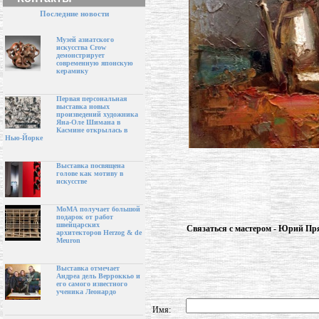
Последние новости
Музей азиатского
искусства Crow
демонстрирует
современную японскую
керамику
Первая персональная
выставка новых
произведений художника
Яна-Оле Шимана в
Касмине открылась в
Нью-Йорке
Выставка посвящена
голове как мотиву в
искусстве
МоМА получает большой
подарок от работ
швейцарских
Связаться с мастером - Юрий Пр
архитекторов Herzog & de
Meuron
Выставка отмечает
Андреа дель Верроккьо и
его самого известного
ученика Леонардо
Имя: