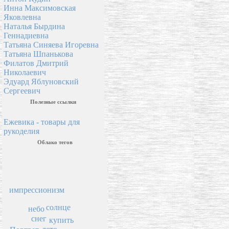
Инна Максимовская
Яковлевна
Наталья Бырдина
Геннадиевна
Татьяна Синяева Игоревна
Татьяна Шпанькова
Филатов Дмитрий
Николаевич
Эдуард Яблуновский
Сергеевич
Полезные ссылки
Ежевика - товары для
рукоделия
Облако тегов
импрессионизм
солнце
небо
снег
купить