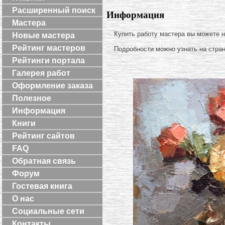
Расширенный поиск
Информация
Мастера
Купить работу мастера вы можете 
Новые мастера
Рейтинг мастеров
Подробности можно узнать на стра
Рейтинги портала
Галерея работ
Оформление заказа
Полезное
Информация
Книги
Рейтинг сайтов
FAQ
Обратная связь
Форум
Гостевая книга
О нас
Социальные сети
Контакты