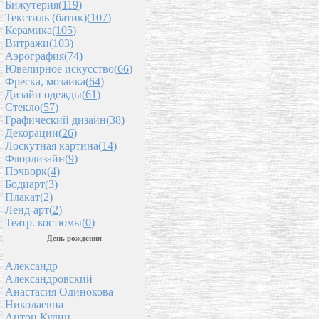
Бижутерия(
119
)
Текстиль (батик)(
107
)
Керамика(
105
)
Витражи(
103
)
Аэрография(
74
)
Ювелирное искусство(
66
)
Фреска, мозаика(
64
)
Дизайн одежды(
61
)
Стекло(
57
)
Графический дизайн(
38
)
Декорации(
26
)
Лоскутная картина(
14
)
Флордизайн(
9
)
Пэчворк(
4
)
Бодиарт(
3
)
Плакат(
2
)
Ленд-арт(
2
)
Театр. костюмы(
0
)
День рождения
Александр
Александровский
Анастасия Одинокова
Николаевна
Антон Кудин