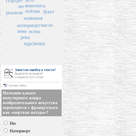
лето
Портрет
живопись
лес
пейзаж
букет
реализм
названия
масло
натюрморт
зима
осень
река
tegicheskie
Название какого
популярного жанра
изобразительного искусства
переводится с французского
как «мертвая натура»?
Ню
Натюрморт