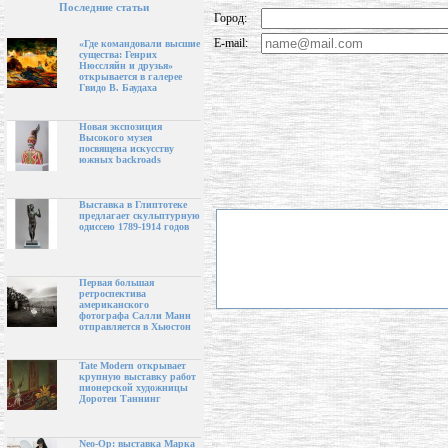
Последние статьи
Город:
E-mail:
«Где командовали высшие
существа: Генрих
Нюссляйн и друзья»
открывается в галерее
Гвидо В. Баудаха
Новая экспозиция
Высокого музея
посвящена искусству
южных backroads
Выставка в Глиптотеке
предлагает скульптурную
одиссею 1789-1914 годов
Первая большая
ретроспектива
американского
фотографа Салли Манн
отправляется в Хьюстон
Tate Modern открывает
крупную выставку работ
пионерской художницы
Доротеи Таннинг
Neo-Op: выставка Марка