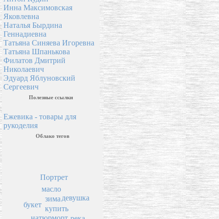
Инна Максимовская
Яковлевна
Наталья Бырдина
Геннадиевна
Татьяна Синяева Игоревна
Татьяна Шпанькова
Филатов Дмитрий
Николаевич
Эдуард Яблуновский
Сергеевич
Полезные ссылки
Ежевика - товары для
рукоделия
Облако тегов
Портрет
масло
девушка
зима
букет
купить
натюрморт
река