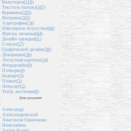
Бижутерия(
119
)
Текстиль (батик)(
107
)
Керамика(
105
)
Витражи(
103
)
Аэрография(
74
)
Ювелирное искусство(
66
)
Фреска, мозаика(
64
)
Дизайн одежды(
61
)
Стекло(
57
)
Графический дизайн(
38
)
Декорации(
26
)
Лоскутная картина(
14
)
Флордизайн(
9
)
Пэчворк(
4
)
Бодиарт(
3
)
Плакат(
2
)
Ленд-арт(
2
)
Театр. костюмы(
0
)
День рождения
Александр
Александровский
Анастасия Одинокова
Николаевна
Антон Кудин