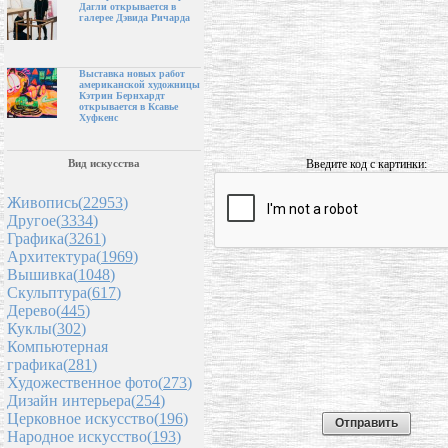
Дагли открывается в
галерее Дэвида Ричарда
Выставка новых работ
американской художницы
Кэтрин Бернхардт
открывается в Ксавье
Хуфкенс
Введите код с картинки:
Вид искусства
Живопись(
22953
)
Другое(
3334
)
Графика(
3261
)
Архитектура(
1969
)
Вышивка(
1048
)
Скульптура(
617
)
Дерево(
445
)
Куклы(
302
)
Компьютерная
графика(
281
)
Художественное фото(
273
)
Дизайн интерьера(
254
)
Церковное искусство(
196
)
Народное искусство(
193
)