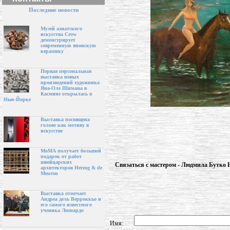
Последние новости
Музей азиатского
искусства Crow
демонстрирует
современную японскую
керамику
Первая персональная
выставка новых
произведений художника
Яна-Оле Шимана в
Касмине открылась в
Нью-Йорке
Выставка посвящена
голове как мотиву в
искусстве
МоМА получает большой
подарок от работ
швейцарских
Связаться с мастером - Людмила Бутко 
архитекторов Herzog & de
Meuron
Выставка отмечает
Андреа дель Верроккьо и
его самого известного
ученика Леонардо
Имя: