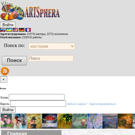
Войти
Зарегистрировано:
[1974] мастера, [373] посетителя.
Опубликовано:
[32814] работы.
Поиск по:
×
Войти
Логин
Пароль
Забыли пароль?
Зарегистрироваться
Войти
Главная