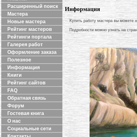
Расширенный поиск
Информация
Мастера
Купить работу мастера вы можете 
Новые мастера
Рейтинг мастеров
Подробности можно узнать на стра
Рейтинги портала
Галерея работ
Оформление заказа
Полезное
Информация
Книги
Рейтинг сайтов
FAQ
Обратная связь
Форум
Гостевая книга
О нас
Социальные сети
Контакты