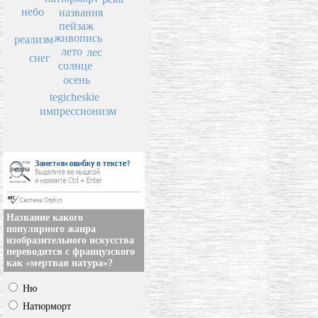
небо
названия
пейзаж
живопись
реализм
лето
лес
снег
солнце
осень
tegicheskie
импрессионизм
Название какого
популярного жанра
изобразительного искусства
переводится с французского
как «мертвая натура»?
Ню
Натюрморт