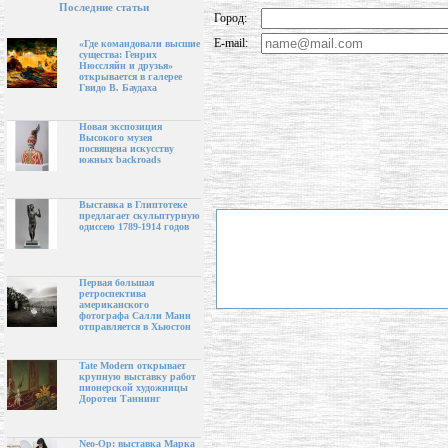
Последние статьи
Город:
E-mail:
«Где командовали высшие
существа: Генрих
Нюссляйн и друзья»
открывается в галерее
Гвидо В. Баудаха
Новая экспозиция
Высокого музея
посвящена искусству
южных backroads
Выставка в Глиптотеке
предлагает скульптурную
одиссею 1789-1914 годов
Первая большая
ретроспектива
американского
фотографа Салли Манн
отправляется в Хьюстон
Tate Modern открывает
крупную выставку работ
пионерской художницы
Доротеи Таннинг
Neo-Op: выставка Марка