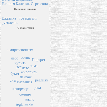
Наталья Каленик Сергеевна
Полезные ссылки
Ежевика - товары для
рукоделия
Облако тегов
импрессионизм
осень
небо
Портрет
купить
зима
лес
лето
живопись
букет
пейзаж
реализм
снег
названия
река
натюрморт
солнце
масло
tegicheskie