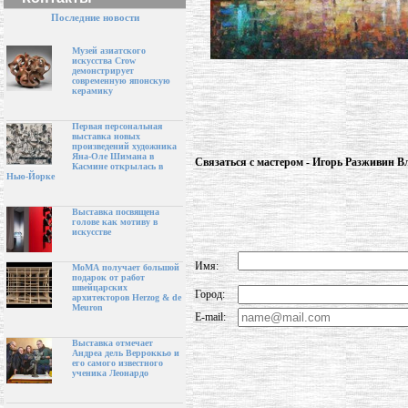
Последние новости
Музей азиатского
искусства Crow
демонстрирует
современную японскую
керамику
Первая персональная
выставка новых
произведений художника
Яна-Оле Шимана в
Связаться с мастером - Игорь Разживин 
Касмине открылась в
Нью-Йорке
Выставка посвящена
голове как мотиву в
искусстве
Имя:
МоМА получает большой
подарок от работ
швейцарских
Город:
архитекторов Herzog & de
Meuron
E-mail:
Выставка отмечает
Андреа дель Верроккьо и
его самого известного
ученика Леонардо