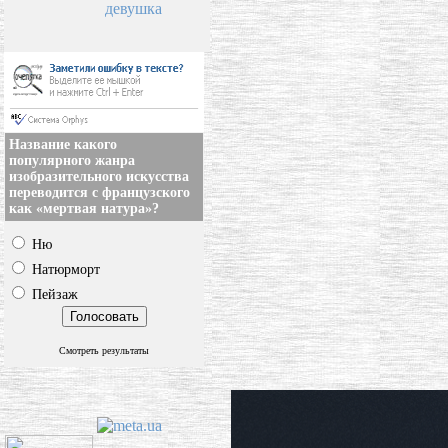
девушка
Название какого
популярного жанра
изобразительного искусства
переводится с французского
как «мертвая натура»?
Ню
Натюрморт
Пейзаж
Смотреть результаты