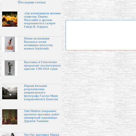
Последние статьи
«Где командовали высшие
существа: Генрих
Нюссляйн и друзья»
открывается в галерее
Гвидо В. Баудаха
Новая экспозиция
Высокого музея
посвящена искусству
южных backroads
Выставка в Глиптотеке
предлагает скульптурную
одиссею 1789-1914 годов
Первая большая
ретроспектива
американского
фотографа Салли Манн
отправляется в Хьюстон
Tate Modern открывает
крупную выставку работ
пионерской художницы
Доротеи Таннинг
Neo-Op: выставка Марка