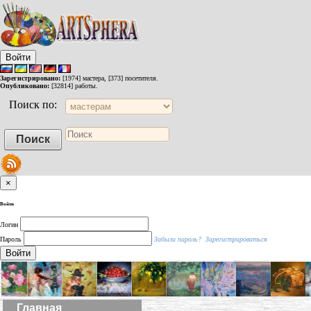
Войти
Зарегистрировано:
[1974] мастера, [373] посетителя.
Опубликовано:
[32814] работы.
Поиск по:
×
Войти
Логин
Пароль
Забыли пароль?
Зарегистрироваться
Войти
Главная