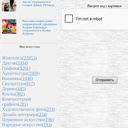
Дагли открывается в
галерее Дэвида Ричарда
Введите код с картинки:
Выставка новых работ
американской художницы
Кэтрин Бернхардт
открывается в Ксавье
Хуфкенс
Вид искусства
Живопись(
22953
)
Другое(
3334
)
Графика(
3261
)
Архитектура(
1969
)
Вышивка(
1048
)
Скульптура(
617
)
Дерево(
445
)
Куклы(
302
)
Компьютерная
графика(
281
)
Художественное фото(
273
)
Дизайн интерьера(
254
)
Церковное искусство(
196
)
Народное искусство(
193
)