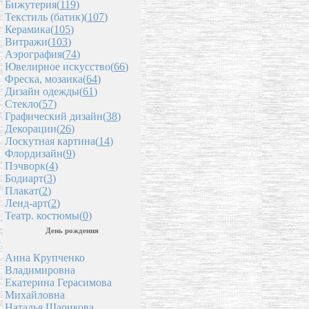
Бижутерия(
119
)
Текстиль (батик)(
107
)
Керамика(
105
)
Витражи(
103
)
Аэрография(
74
)
Ювелирное искусство(
66
)
Фреска, мозаика(
64
)
Дизайн одежды(
61
)
Стекло(
57
)
Графический дизайн(
38
)
Декорации(
26
)
Лоскутная картина(
14
)
Флордизайн(
9
)
Пэчворк(
4
)
Бодиарт(
3
)
Плакат(
2
)
Ленд-арт(
2
)
Театр. костюмы(
0
)
День рождения
Анна Крупченко
Владимировна
Екатерина Герасимова
Михайловна
Наталья Шарикова