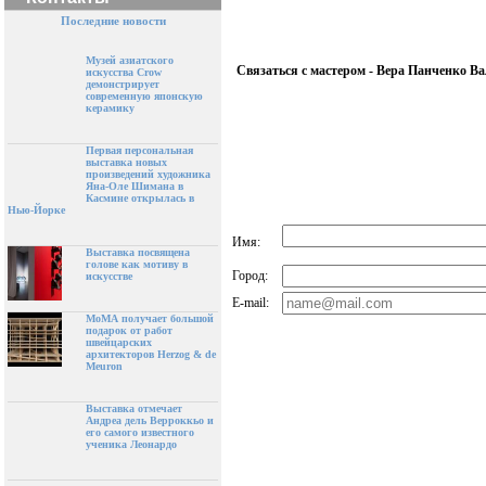
Последние новости
Музей азиатского
Связаться с мастером - Вера Панченко В
искусства Crow
демонстрирует
современную японскую
керамику
Первая персональная
выставка новых
произведений художника
Яна-Оле Шимана в
Касмине открылась в
Нью-Йорке
Имя:
Выставка посвящена
голове как мотиву в
Город:
искусстве
E-mail:
МоМА получает большой
подарок от работ
швейцарских
архитекторов Herzog & de
Meuron
Выставка отмечает
Андреа дель Верроккьо и
его самого известного
ученика Леонардо