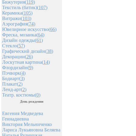
Бижутерия(
119
)
Текстиль (батик)(
107
)
Керамика(
105
)
Витражи(
103
)
Аэрография(
74
)
Ювелирное искусство(
66
)
Фреска, мозаика(
64
)
Дизайн одежды(
61
)
Стекло(
57
)
Графический дизайн(
38
)
Декорации(
26
)
Лоскутная картина(
14
)
Флордизайн(
9
)
Пэчворк(
4
)
Бодиарт(
3
)
Плакат(
2
)
Ленд-арт(
2
)
Театр. костюмы(
0
)
День рождения
Евгения Медведева
Геннадиевна
Виктория Мельниченко
Лариса Лукьяновна Беляева
Наталья Рудницкая