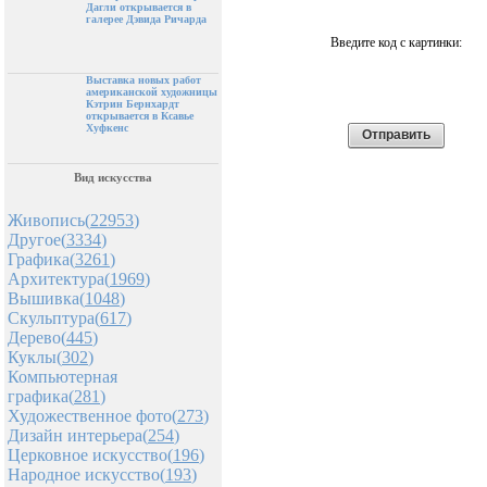
Дагли открывается в
галерее Дэвида Ричарда
Введите код с картинки:
Выставка новых работ
американской художницы
Кэтрин Бернхардт
открывается в Ксавье
Хуфкенс
Вид искусства
Живопись(
22953
)
Другое(
3334
)
Графика(
3261
)
Архитектура(
1969
)
Вышивка(
1048
)
Скульптура(
617
)
Дерево(
445
)
Куклы(
302
)
Компьютерная
графика(
281
)
Художественное фото(
273
)
Дизайн интерьера(
254
)
Церковное искусство(
196
)
Народное искусство(
193
)