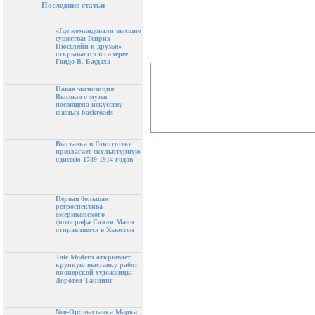
Последние статьи
«Где командовали высшие
существа: Генрих
Нюссляйн и друзья»
открывается в галерее
Гвидо В. Баудаха
Новая экспозиция
Высокого музея
посвящена искусству
южных backroads
Выставка в Глиптотеке
предлагает скульптурную
одиссею 1789-1914 годов
Первая большая
ретроспектива
американского
фотографа Салли Манн
отправляется в Хьюстон
Tate Modern открывает
крупную выставку работ
пионерской художницы
Доротеи Таннинг
Neo-Op: выставка Марка