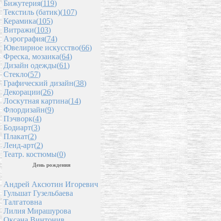
Бижутерия(
119
)
Текстиль (батик)(
107
)
Керамика(
105
)
Витражи(
103
)
Аэрография(
74
)
Ювелирное искусство(
66
)
Фреска, мозаика(
64
)
Дизайн одежды(
61
)
Стекло(
57
)
Графический дизайн(
38
)
Декорации(
26
)
Лоскутная картина(
14
)
Флордизайн(
9
)
Пэчворк(
4
)
Бодиарт(
3
)
Плакат(
2
)
Ленд-арт(
2
)
Театр. костюмы(
0
)
День рождения
Андрей Аксютин Игоревич
Гульшат Гузельбаева
Талгатовна
Лилия Мирашурова
Оксана Винтонив