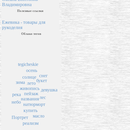
Владимировна
Полезные ссылки
Ежевика - товары для
рукоделия
Облако тегов
tegicheskie
осень
снег
солнце
букет
зима
лето
живопись
девушка
пейзаж
река
лес
названия
небо
натюрморт
купить
масло
Портрет
реализм