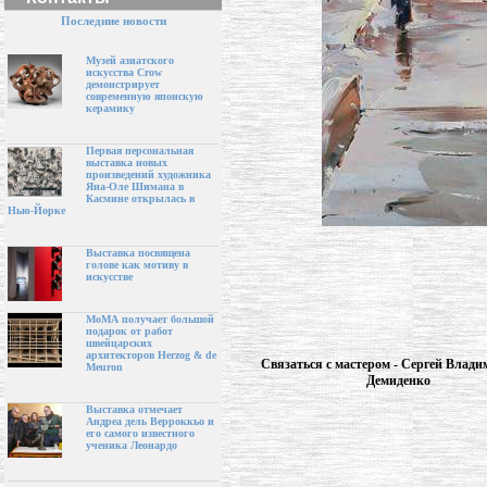
Последние новости
Музей азиатского
искусства Crow
демонстрирует
современную японскую
керамику
Первая персональная
выставка новых
произведений художника
Яна-Оле Шимана в
Касмине открылась в
Нью-Йорке
Выставка посвящена
голове как мотиву в
искусстве
МоМА получает большой
подарок от работ
швейцарских
архитекторов Herzog & de
Связаться с мастером - Сергей Влад
Meuron
Демиденко
Выставка отмечает
Андреа дель Верроккьо и
его самого известного
ученика Леонардо