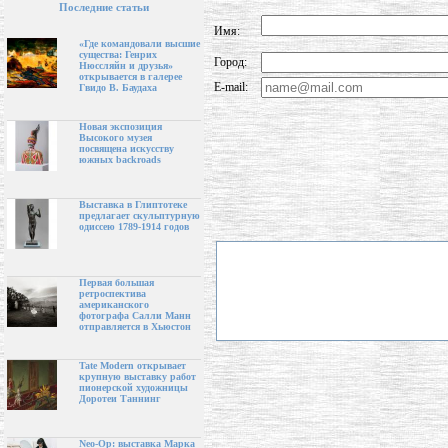
Последние статьи
Имя:
«Где командовали высшие
существа: Генрих
Город:
Нюссляйн и друзья»
открывается в галерее
E-mail:
Гвидо В. Баудаха
Новая экспозиция
Высокого музея
посвящена искусству
южных backroads
Выставка в Глиптотеке
предлагает скульптурную
одиссею 1789-1914 годов
Первая большая
ретроспектива
американского
фотографа Салли Манн
отправляется в Хьюстон
Tate Modern открывает
крупную выставку работ
пионерской художницы
Доротеи Таннинг
Neo-Op: выставка Марка