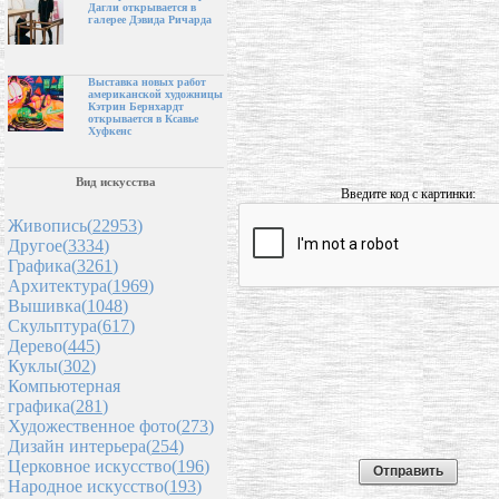
Дагли открывается в
галерее Дэвида Ричарда
Выставка новых работ
американской художницы
Кэтрин Бернхардт
открывается в Ксавье
Хуфкенс
Вид искусства
Введите код с картинки:
Живопись(
22953
)
Другое(
3334
)
Графика(
3261
)
Архитектура(
1969
)
Вышивка(
1048
)
Скульптура(
617
)
Дерево(
445
)
Куклы(
302
)
Компьютерная
графика(
281
)
Художественное фото(
273
)
Дизайн интерьера(
254
)
Церковное искусство(
196
)
Народное искусство(
193
)