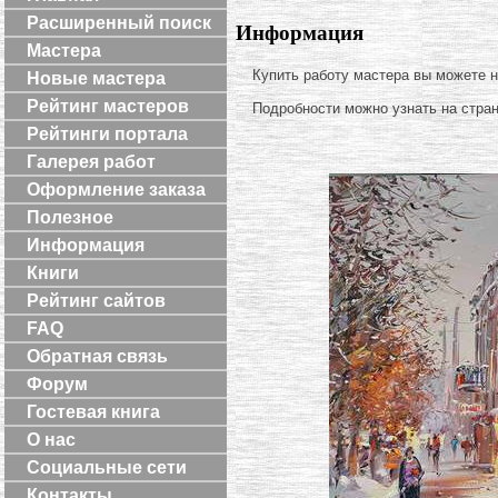
Расширенный поиск
Информация
Мастера
Купить работу мастера вы можете 
Новые мастера
Рейтинг мастеров
Подробности можно узнать на стра
Рейтинги портала
Галерея работ
Оформление заказа
Полезное
Информация
Книги
Рейтинг сайтов
FAQ
Обратная связь
Форум
Гостевая книга
О нас
Социальные сети
Контакты