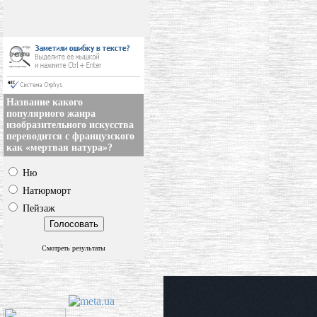
Название какого
популярного жанра
изобразительного искусства
переводится с французского
как «мертвая натура»?
Ню
Натюрморт
Пейзаж
Смотреть результаты