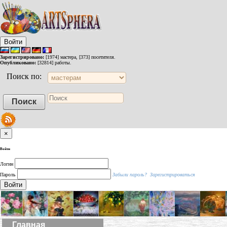
Войти
Зарегистрировано:
[1974] мастера, [373] посетителя.
Опубликовано:
[32814] работы.
Поиск по:
×
Войти
Логин
Пароль
Забыли пароль?
Зарегистрироваться
Войти
Главная