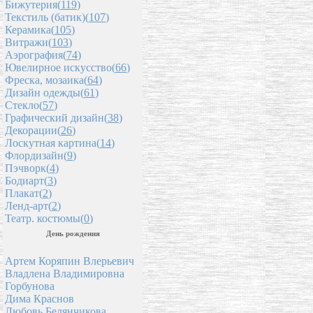
Бижутерия(
119
)
Текстиль (батик)(
107
)
Керамика(
105
)
Витражи(
103
)
Аэрография(
74
)
Ювелирное искусство(
66
)
Фреска, мозаика(
64
)
Дизайн одежды(
61
)
Стекло(
57
)
Графический дизайн(
38
)
Декорации(
26
)
Лоскутная картина(
14
)
Флордизайн(
9
)
Пэчворк(
4
)
Бодиарт(
3
)
Плакат(
2
)
Ленд-арт(
2
)
Театр. костюмы(
0
)
День рождения
Артем Коряпин Влерьевич
Владлена Владимировна
Горбунова
Дима Краснов
Любовь Белянчикова