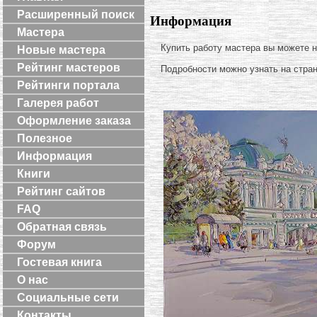
Расширенный поиск
Информация
Мастера
Купить работу мастера вы можете 
Новые мастера
Рейтинг мастеров
Подробности можно узнать на стра
Рейтинги портала
Галерея работ
Оформление заказа
Полезное
Информация
Книги
Рейтинг сайтов
FAQ
Обратная связь
Форум
Гостевая книга
О нас
Социальные сети
Контакты