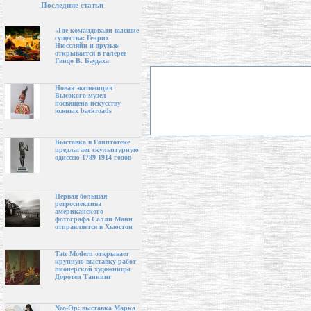
Последние статьи
«Где командовали высшие
существа: Генрих
Нюссляйн и друзья»
открывается в галерее
Гвидо В. Баудаха
Новая экспозиция
Высокого музея
посвящена искусству
южных backroads
Выставка в Глиптотеке
предлагает скульптурную
одиссею 1789-1914 годов
Первая большая
ретроспектива
американского
фотографа Салли Манн
отправляется в Хьюстон
Tate Modern открывает
крупную выставку работ
пионерской художницы
Доротеи Таннинг
Neo-Op: выставка Марка