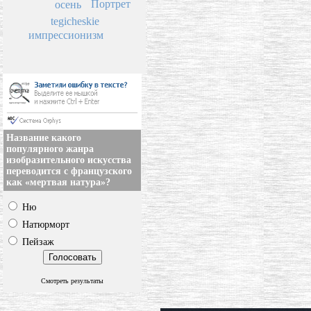
Портрет
осень
tegicheskie
импрессионизм
Название какого
популярного жанра
изобразительного искусства
переводится с французского
как «мертвая натура»?
Ню
Натюрморт
Пейзаж
Смотреть результаты