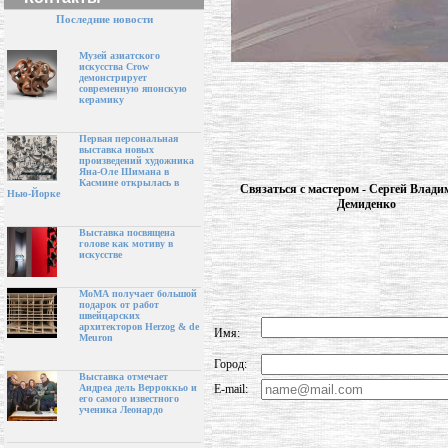
Последние новости
Музей азиатского
искусства Crow
демонстрирует
современную японскую
керамику
Первая персональная
выставка новых
произведений художника
Яна-Оле Шимана в
Касмине открылась в
Связаться с мастером - Сергей Влад
Нью-Йорке
Демиденко
Выставка посвящена
голове как мотиву в
искусстве
МоМА получает большой
подарок от работ
швейцарских
архитекторов Herzog & de
Имя:
Meuron
Город:
Выставка отмечает
E-mail:
Андреа дель Верроккьо и
его самого известного
ученика Леонардо