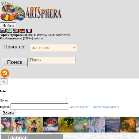
Войти
Зарегистрировано:
[1974] мастера, [373] посетителя.
Опубликовано:
[32814] работы.
Поиск по:
×
Войти
Логин
Пароль
Забыли пароль?
Зарегистрироваться
Войти
Главная