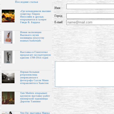
Последние статьи
Имя:
«Где командовали высшие
существа: Генрих
Город:
Нюссляйн и друзья»
открывается в галерее
E-mail:
Гвидо В. Баудаха
Новая экспозиция
Высокого музея
посвящена искусству
южных backroads
Выставка в Глиптотеке
предлагает скульптурную
одиссею 1789-1914 годов
Первая большая
ретроспектива
американского
фотографа Салли Манн
отправляется в Хьюстон
Tate Modern открывает
крупную выставку работ
пионерской художницы
Доротеи Таннинг
Neo-Op: выставка Марка