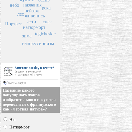
названия
небо
река
пейзаж
лес
живопись
лето
снег
Портрет
натюрморт
tegicheskie
зима
импрессионизм
Название какого
популярного жанра
изобразительного искусства
переводится с французского
как «мертвая натура»?
Ню
Натюрморт