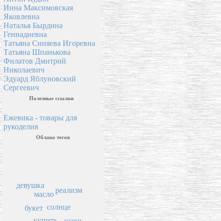
Инна Максимовская
Яковлевна
Наталья Бырдина
Геннадиевна
Татьяна Синяева Игоревна
Татьяна Шпанькова
Филатов Дмитрий
Николаевич
Эдуард Яблуновский
Сергеевич
Полезные ссылки
Ежевика - товары для
рукоделия
Облако тегов
девушка
реализм
масло
солнце
букет
купить
осень