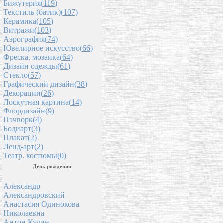
Бижутерия(
119
)
Текстиль (батик)(
107
)
Керамика(
105
)
Витражи(
103
)
Аэрография(
74
)
Ювелирное искусство(
66
)
Фреска, мозаика(
64
)
Дизайн одежды(
61
)
Стекло(
57
)
Графический дизайн(
38
)
Декорации(
26
)
Лоскутная картина(
14
)
Флордизайн(
9
)
Пэчворк(
4
)
Бодиарт(
3
)
Плакат(
2
)
Ленд-арт(
2
)
Театр. костюмы(
0
)
День рождения
Александр
Александровский
Анастасия Одинокова
Николаевна
Антон Кудин