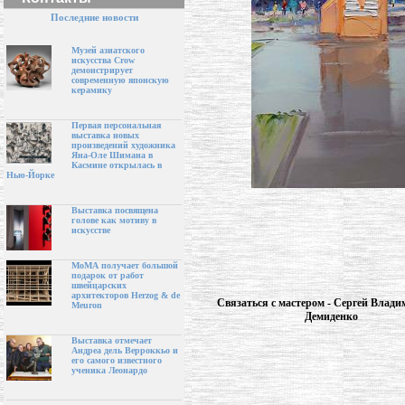
Последние новости
Музей азиатского
искусства Crow
демонстрирует
современную японскую
керамику
Первая персональная
выставка новых
произведений художника
Яна-Оле Шимана в
Касмине открылась в
Нью-Йорке
Выставка посвящена
голове как мотиву в
искусстве
МоМА получает большой
подарок от работ
швейцарских
архитекторов Herzog & de
Связаться с мастером - Сергей Влад
Meuron
Демиденко
Выставка отмечает
Андреа дель Верроккьо и
его самого известного
ученика Леонардо