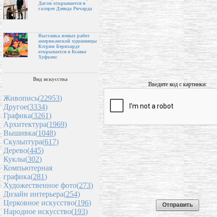
Дагли открывается в
галерее Дэвида Ричарда
Выставка новых работ
американской художницы
Кэтрин Бернхардт
открывается в Ксавье
Хуфкенс
Вид искусства
Введите код с картинки:
Живопись(
22953
)
Другое(
3334
)
Графика(
3261
)
Архитектура(
1969
)
Вышивка(
1048
)
Скульптура(
617
)
Дерево(
445
)
Куклы(
302
)
Компьютерная
графика(
281
)
Художественное фото(
273
)
Дизайн интерьера(
254
)
Церковное искусство(
196
)
Народное искусство(
193
)